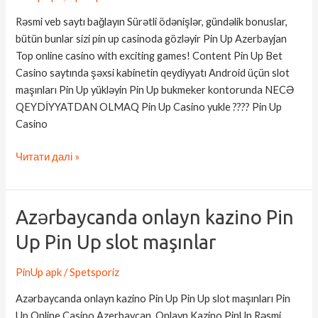
bonuslar,
Rəsmi veb saytı bağlayın️ Sürətli ödənişlər, gündəlik bonuslar,
bütün
bütün bunlar sizi pin up casinoda gözləyir Pin Up Azerbayjan
bunlar
Top online casino with exciting games! Content Pin Up Bet
sizi
Casino saytında şəxsi kabinetin qeydiyyatı Android üçün slot
pin
maşınları Pin Up yükləyin Pin Up bukmeker kontorunda NECƏ
up
QEYDİYYATDAN OLMAQ Pin Up Casino yukle ???? Pin Up
casinoda
Casino
gözləyi
Читати далі »
Azərbaycanda
Azərbaycanda onlayn kazino Pin
onlayn
Up Pin Up slot maşınlar
kazino
Pin
PinUp apk
/
Spetsporiz
Up
Pin
Azərbaycanda onlayn kazino Pin Up Pin Up slot maşınları Pin
Up
Up Online Casino Azerbaycan ️ Onlayn Kazino PinUp Rəsmi