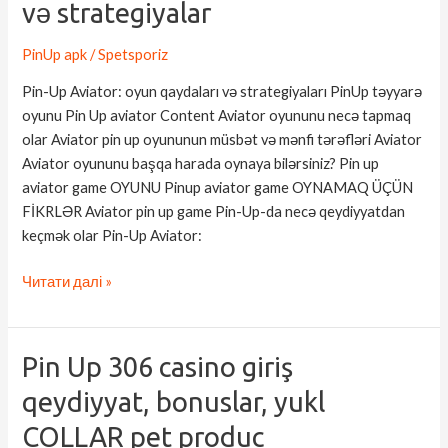
və strategiyalar
Aviator:
oyun
PinUp apk
/
Spetsporiz
qaydaları
və
Pin-Up Aviator: oyun qaydaları və strategiyaları PinUp təyyarə
strategiyalar
oyunu Pin Up aviator Content Aviator oyununu necə tapmaq
olar Aviator pin up oyununun müsbət və mənfi tərəfləri Aviator
Aviator oyununu başqa harada oynaya bilərsiniz? Pin up
aviator game OYUNU Pinup aviator game OYNAMAQ ÜÇÜN
FİKRLƏR Aviator pin up game Pin-Up-da necə qeydiyyatdan
keçmək olar Pin-Up Aviator:
Читати далі »
Pin
Pin Up 306 casino giriş
Up
qeydiyyat, bonuslar, yukl
306
COLLAR pet produc
casino