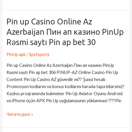
Pin
Pin up Casino Online Az
up
Azerbaijan Пин ап казино PinUp
Casino
Rəsmi saytı Pin ap bet 30
Online
Az
PinUp apk
/
Spetsporiz
Azerbaijan
Пин
Pin up Casino Online Az Azerbaijan Пин ап казино PinUp
ап
Rəsmi saytı Pin ap bet 306 PINUP-AZ Online Casino Pin Up
казино
Content Pin Up Casino AZ güvenilir mi?? Şəxsi hesab
PinUp
Promosyon kodlarını və bonus kodlarını harada tapa bilərsiniz?
Rəsmi
Kazino proqramında bukmeker Pin Up Aviator Oyunu Android
saytı
və iPhone üçün APK Pin Up uyğulamasının yüklənməsi ????Pin
Pin
ap
Читати далі »
bet
30