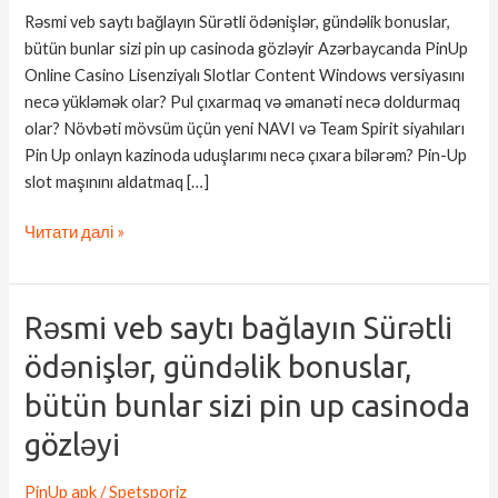
Rəsmi veb saytı bağlayın️ Sürətli ödənişlər, gündəlik bonuslar,
bütün
bütün bunlar sizi pin up casinoda gözləyir Azərbaycanda PinUp
bunlar
Online Casino Lisenziyalı Slotlar Content Windows versiyasını
sizi
necə yükləmək olar? Pul çıxarmaq və əmanəti necə doldurmaq
pin
olar? Növbəti mövsüm üçün yeni NAVI və Team Spirit siyahıları
up
Pin Up onlayn kazinoda uduşlarımı necə çıxara bilərəm? Pin-Up
casinoda
slot maşınını aldatmaq […]
gözləyi
Читати далі »
Rəsmi
Rəsmi veb saytı bağlayın️ Sürətli
veb
ödənişlər, gündəlik bonuslar,
saytı
bütün bunlar sizi pin up casinoda
bağlayın️
Sürətli
gözləyi
ödənişlər,
gündəlik
PinUp apk
/
Spetsporiz