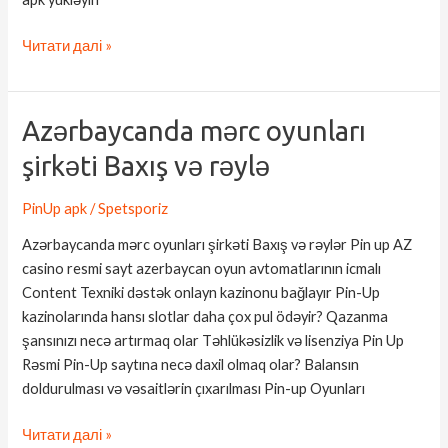
Читати далі »
Azərbaycanda
Azərbaycanda mərc oyunları
mərc
şirkəti Baxış və rəylə
oyunları
şirkəti
PinUp apk
/
Spetsporiz
Baxış
və
Azərbaycanda mərc oyunları şirkəti Baxış və rəylər Pin up AZ
rəylə
casino resmi sayt azerbaycan oyun avtomatlarının icmalı
Content Texniki dəstək onlayn kazinonu bağlayır Pin-Up
kazinolarında hansı slotlar daha çox pul ödəyir? Qazanma
şansınızı necə artırmaq olar Təhlükəsizlik və lisenziya Pin Up
Rəsmi Pin-Up saytına necə daxil olmaq olar? Balansın
doldurulması və vəsaitlərin çıxarılması Pin-up Oyunları
Читати далі »