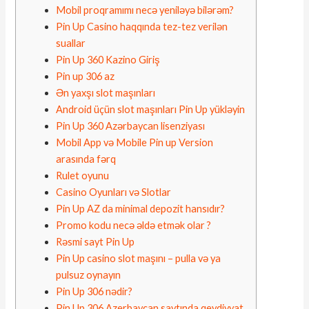
Mobil proqramımı necə yeniləyə bilərəm?
Pin Up Casino haqqında tez-tez verilən
suallar
Pin Up 360 Kazino Giriş
Pin up 306 az
Ən yaxşı slot maşınları
Android üçün slot maşınları Pin Up yükləyin
Pin Up 360 Azərbaycan lisenziyası
Mobil App və Mobile Pin up Version
arasında fərq
Rulet oyunu
Casino Oyunları və Slotlar
Pin Up AZ da minimal depozit hansıdır?
Promo kodu necə əldə etmək olar ?
Rəsmi sayt Pin Up
Pin Up casino slot maşını – pulla və ya
pulsuz oynayın
Pin Up 306 nədir?
Pin Up 306 Azerbaycan saytında qeydiyyat