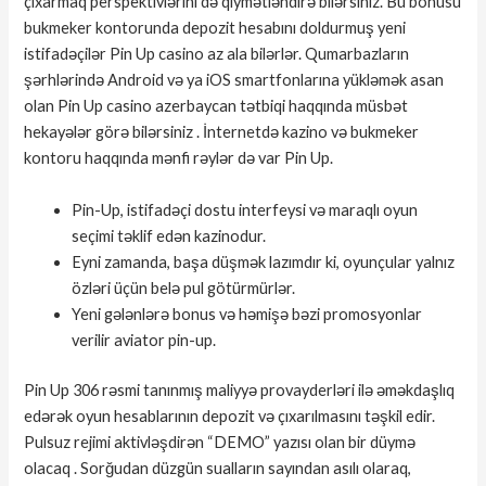
çıxarmaq perspektivlərini də qiymətləndirə bilərsiniz. Bu bonusu
bukmeker kontorunda depozit hesabını doldurmuş yeni
istifadəçilər Pin Up casino az ala bilərlər. Qumarbazların
şərhlərində Android və ya iOS smartfonlarına yükləmək asan
olan Pin Up casino azerbaycan tətbiqi haqqında müsbət
hekayələr görə bilərsiniz . İnternetdə kazino və bukmeker
kontoru haqqında mənfi rəylər də var Pin Up.
Pin-Up, istifadəçi dostu interfeysi və maraqlı oyun
seçimi təklif edən kazinodur.
Eyni zamanda, başa düşmək lazımdır ki, oyunçular yalnız
özləri üçün belə pul götürmürlər.
Yeni gələnlərə bonus və həmişə bəzi promosyonlar
verilir aviator pin-up.
Pin Up 306 rəsmi tanınmış maliyyə provayderləri ilə əməkdaşlıq
edərək oyun hesablarının depozit və çıxarılmasını təşkil edir.
Pulsuz rejimi aktivləşdirən “DEMO” yazısı olan bir düymə
olacaq . Sorğudan düzgün sualların sayından asılı olaraq,