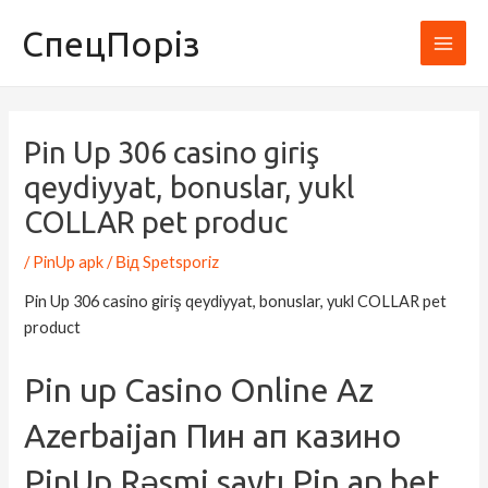
Перейти
Навігація
Main
СпецПоріз
до
по
Men
вмісту
запису
Pin Up 306 casino giriş
qeydiyyat, bonuslar, yukl
COLLAR pet produc
/
PinUp apk
/ Від
Spetsporiz
Pin Up 306 casino giriş qeydiyyat, bonuslar, yukl COLLAR pet
product
Pin up Casino Online Az
Azerbaijan Пин ап казино
PinUp Rəsmi saytı Pin ap bet