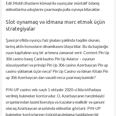
Edir.Mobil cihazların köməyi ilə oyunçular müxtəlif ödəniş
xidmətlərinə uduşlarını çıxarmaqla pulla oynaya biləcəklər.
Slot oynamaq və idmana mərc etmək üçün
strategiyalar
Şəxsi profildə oyunçu faiz şkalası şəklində təqdim olunan,
larinq aktiv bonusların dinamikasını izləyə bilər. Bu da başlanğıc
oyun kapitalının xoş bir artımına zəmanət verir. Content Pin Up
306 casino baxış Canlı kazino Pin Up Aviator – oyunun
xüsusiyyətləri və prinsipi Pin Up 306 casino Azerbaycan Pin up
casino yükləmək üçün necə? Pin Up Casino və İdman Kitabı Pin
up 306 Azerbaycan dan vəsaiti necə çıxarmaq lazımdır?
PIN-UP casino veb-saytı 1 oktyabr 2020-ci ildə istifadəyə
verilmiş bukmeker kontorudur. O, Azərbaycanın tənzimləyici
orqanlarından lazımi lisenziya və icazələrə malikdir və qanuni
olaraq Azərbaycan ərazisində xidmətlər göstərir. PIN-UP
bukmeker kontorlarının özünütənzimləmə təşkilatının bir