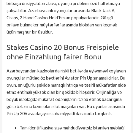
birbaşa ünsiyyətdən əlavə, oyunçu problemi özü həll etməyə
çalışa bilər. Azərbaycanlı oyunçular arasında Black Jack A,
Craps, 2 Hand Casino Hold’Em ən populyarlarıdır. Güzgü
onlayn bukmeker müştəriləri arasında blokdan yan keçmək
üçün məşhur bir üsuldur.
Stakes Casino 20 Bonus Freispiele
ohne Einzahlung fairer Bonu
Azərbaycandan kazinolarda riskli bet-lərdə əylənməyi xoşlayan
oyunçular mütləq öz bəxtlərini Aviator Pin Up sınamalıdırlar. Bu
oyun, ən uğurlu şəkildə maraqlı intriqa və təsirli mükafatlar əldə
etmə ehtimalı yüksək olan bir şəkildə birləşdirir. Orijinallığa və
böyük məbləğdə mükafat ödənişlərini tələb etmək bacarığına
görə özlərinə lazım olan slot maşınları var. Bu oyunlar arasında
Pin Up 306 aviadaşıyıcısı əhəmiyyətli dərəcədə fərqlənir.
Tam identifikasiya sizə məhdudiyyətsiz istənilən məbləği