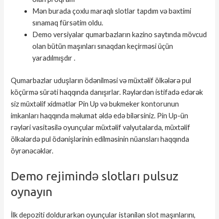
Mən burada çoxlu maraqlı slotlar tapdım və bəxtimi
sınamaq fürsətim oldu.
Demo versiyalar qumarbazların kazino saytında mövcud
olan bütün maşınları sınaqdan keçirməsi üçün
yaradılmışdır .
Qumarbazlar uduşların ödənilməsi və müxtəlif ölkələrə pul
köçürmə sürəti haqqında danışırlar. Rəylərdən istifadə edərək
siz müxtəlif xidmətlər Pin Up və bukmeker kontorunun
imkanları haqqında məlumat əldə edə bilərsiniz. Pin Up-ün
rəyləri vasitəsilə oyunçular müxtəlif valyutalarda, müxtəlif
ölkələrdə pul ödənişlərinin edilməsinin nüansları haqqında
öyrənəcəklər.
Demo rejimində slotları pulsuz
oynayın
İlk depoziti doldurarkən oyunçular istənilən slot maşınlarını,