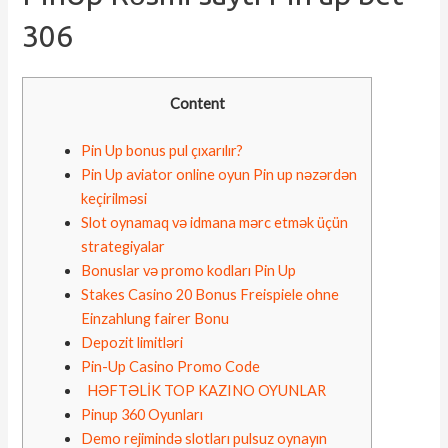
306
Content
Pin Up bonus pul çıxarılır?
Pin Up aviator️ online oyun Pin up nəzərdən
keçirilməsi
Slot oynamaq və idmana mərc etmək üçün
strategiyalar
Bonuslar və promo kodları Pin Up
Stakes Casino 20 Bonus Freispiele ohne
Einzahlung fairer Bonu
Depozit limitləri
Pin-Up Casino Promo Code
​ ​ HƏFTƏLİK TOP KAZINO OYUNLAR​
Pinup 360 Oyunları
Demo rejimində slotları pulsuz oynayın