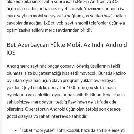
əldə edə bilərsiniz. Daha sonra isə 1xBet-in Android və iOS
üçün olan tətbiqlərinə nəzər yetirəcəyik. Yazımızın sonunda isə
mərc saytının mobil versiyası ilə bağlı ən çox verilən bəzi sualları
cavablandıracağıq. 1xBet, veb-saytın mobil telefonlar üçün əla
optimizasiya edildiyi mərc saytlarından biridir.
Bet Azerbaycan Yükle Mobil Az Indir Android
iOS
Ancaq mərc saytında baçqa çoxsaylı ödəniş üsullarının təklif
olunması sizə bu çatışmazlığı hiss etdirməyəcək. Burada kazino
oyunları oynamaq üçün əlavə proqram yükləməyə ehtiyac
yoxdur. Qeyd edək ki, operator 1000-dən çox slota, masa
oyunlarına və canlı diler oyunlarına sahibdir. Bir android cihaza
sahibsinizsə, mərc saytını tətbiq üzərindən də istifadə edə
bilərsiniz. Operatorun Android üçün olan tətbiqi son dərəcə
gözəl dizayna və rahat interfeysə sahibdir.
“1xbet mobi yukle” Təhlükəsizlik hazırda zəiflik elementi