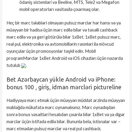
ödəniş sistemləri və Beeline, MTS, Tele2 və Megafon
mobil operatorları vasitəsilə çıxarmaq olar.
Heç bir mərc tələbləri olmayan pulsuz mərclər hər hansı və ya
müəyyən bir hadisə üçün mərc edilə bilər və təsəlli cashback
mərc edilə və ya geri götürülə bilər 1xBet. 1xBet pulsuz mərc,
real pul, elektronika və avtomobillərin rəsmləri ilə mövcud
oyunçular üçün promosyonlar təşkil edin. Mobil
proqramMərclər 1xBet Android və iOS cihazları üçün nəzərdə
tutulub
.
Bet Azərbaycan yükle Android və iPhone:
bonus 100 , giriş, idman mərcləri pictureline
Hədiyyəyə mərc etmək üçün müəyyən müddət ərzində müəyyən
məbləğdə mükafata mərc oynamalısınız. Mərc oynadıqdan
sonra bonus vəsaitləri hesabdan çıxarıla bilər 1xBet və ya digər
mərclər üçün istifadə edilə bilər. Bununla belə, istisnalar var –
mərc etmədən pulsuz mərclər və real pul cashback.