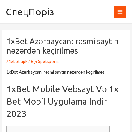
Перейти
Навігація
Main
СпецПоріз
до
по
Men
вмісту
запису
1xBet Azərbaycan: rəsmi saytın
nəzərdən keçirilməs
/
1xbet apk
/ Від
Spetsporiz
1xBet Azərbaycan: rəsmi saytın nəzərdən keçirilməsi
1xBet Mobile Vebsayt Və 1x
Bet Mobil Uygulama Indir
2023