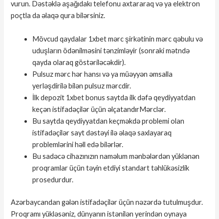
vurun. Dəstəklə aşağıdakı telefonu axtararaq və ya elektron
poçtla da əlaqə qura bilərsiniz.
Mövcud qaydalar 1xbet mərc şirkətinin mərc qəbulu və
uduşların ödənilməsini tənzimləyir (sonraki mətndə
qayda olaraq göstəriləcəkdir).
Pulsuz mərc hər hansı və ya müəyyən əmsalla
yerləşdirilə bilən pulsuz mərcdir.
İlk depozit 1xbet bonus saytda ilk dəfə qeydiyyatdan
keçən istifadəçilər üçün əlçatandırMərclər.
Bu saytda qeydiyyatdan keçməkdə problemi olan
istifadəçilər sayt dəstəyi ilə əlaqə saxlayaraq
problemlərini həll edə bilərlər.
Bu sadəcə cihazınızın naməlum mənbələrdən yüklənən
proqramlar üçün təyin etdiyi standart təhlükəsizlik
prosedurdur.
Azərbaycandan gələn istifadəçilər üçün nəzərdə tutulmuşdur.
Proqramı yükləsəniz, dünyanın istənilən yerindən oynaya