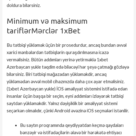
doldura bilərsiniz.
Minimum və maksimum
tariflərMərclər 1xBet
Bu tətbiqi yükləmək üçün bir prosedurdur, ancaq bundan əvvəl
xarici mənbələrdən tətbiqlərin quraşdırılmasına icazə
verməlisiniz. Bütün addımları yerinə yetirməklə 1xbet
Azerbaycan yukle təqdim edə biləcəyi hər şeyə çatmağı gözləyə
bilərsiniz. Biri tətbiqi mağazadan yükləməkdir, ancaq
yükləmədən əvvəl mobil cihazınızda daha çox ayar etməlisiniz.
(1xbet Azerbaycan yukle) İOS əməliyyat sistemini istifadə edən
insanlar üçün başqa bir seçim, eyni addımları izləyərək tətbiqi
saytdan yükləməkdir. Yalnız dəyişiklik bir əməliyyat sistemi
seçərkən olmalıdır, çünki Android əvəzinə iOS seçmələri istənilir.
Bu saytın proqramında qeydiyyatdan keçmə qaydaları
bənzəyir və istifadəçilərin əlavə bir hərəkətə ehtiyacı