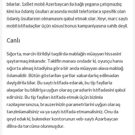
bilərlər. 1xBet mobil Azerbaycan ilə bağlı yeganə çatışmazlıq
kimi isə ödəniş üsulları arasında mobil telefonlara spesifik olan
ödəniş üsullarının olmamasını qəbul etmək olar. Xeyr, mərc saytı
mobil istifadəçilər üçün xüsusi bonus kampaniyasına sahib deyil.
Canlı
Sığorta, mərcin itirildiyi təqdirdə məbləğin müəyyən hissəsini
qaytarmaq imkanıdır. Təklifin mənası ondadır ki, oyunçu hansı
sığorta almaq istədiyinə görə bir anda müəyyən əlavə məbləğ
ödəməlidir. Bütün göstərilən şərtlər xəbərdarlıq edilmədən
dəyişdirilə bilər. Bu saytı istifadə edərək, bu tip fayllarla
əlaqədar bu bildirişə uyğun olaraq çərəzlərin istifadəsini qəbul
edirsiniz. Bu tip faylları istifadə etmək üçün bizimlə
razılaşmırsınızsa, brauzerinizin parametrlərini uyğun olaraq
tənzimləməlisiniz və ya saytı istifadə etməməlisiniz. Onu da
qeyd edək ki, bukmeker kontorunun veb-saytı Azərbaycan
dilinə də tərcümə olunmuşdur.