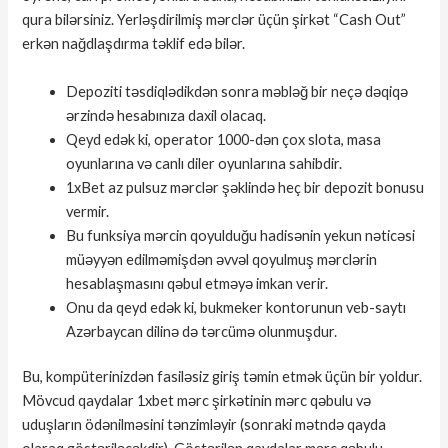
qura bilərsiniz. Yerləşdirilmiş mərclər üçün şirkət “Cash Out”
erkən nağdlaşdırma təklif edə bilər.
Depoziti təsdiqlədikdən sonra məbləğ bir neçə dəqiqə
ərzində hesabınıza daxil olacaq.
Qeyd edək ki, operator 1000-dən çox slota, masa
oyunlarına və canlı diler oyunlarına sahibdir.
1xBet az pulsuz mərclər şəklində heç bir depozit bonusu
vermir.
Bu funksiya mərcin qoyulduğu hadisənin yekun nəticəsi
müəyyən edilməmişdən əvvəl qoyulmuş mərclərin
hesablaşmasını qəbul etməyə imkan verir.
Onu da qeyd edək ki, bukmeker kontorunun veb-saytı
Azərbaycan dilinə də tərcümə olunmuşdur.
Bu, kompüterinizdən fasiləsiz giriş təmin etmək üçün bir yoldur.
Mövcud qaydalar 1xbet mərc şirkətinin mərc qəbulu və
uduşların ödənilməsini tənzimləyir (sonraki mətndə qayda