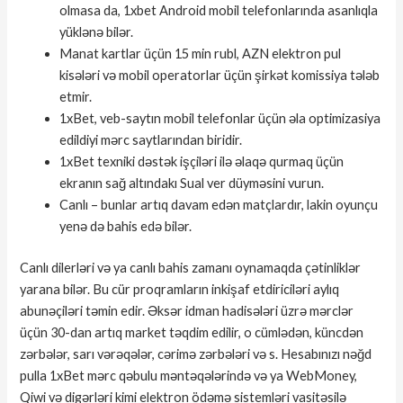
olmasa da, 1xbet Android mobil telefonlarında asanlıqla
yüklənə bilər.
Manat kartlar üçün 15 min rubl, AZN elektron pul
kisələri və mobil operatorlar üçün şirkət komissiya tələb
etmir.
1xBet, veb-saytın mobil telefonlar üçün əla optimizasiya
edildiyi mərc saytlarından biridir.
1xBet texniki dəstək işçiləri ilə əlaqə qurmaq üçün
ekranın sağ altındakı Sual ver düyməsini vurun.
Canlı – bunlar artıq davam edən matçlardır, lakin oyunçu
yenə də bahis edə bilər.
Canlı dilerləri və ya canlı bahis zamanı oynamaqda çətinliklər
yarana bilər. Bu cür proqramların inkişaf etdiriciləri aylıq
abunəçiləri təmin edir. Əksər idman hadisələri üzrə mərclər
üçün 30-dan artıq market təqdim edilir, o cümlədən, küncdən
zərbələr, sarı vərəqələr, cərimə zərbələri və s. Hesabınızı nəğd
pulla 1xBet mərc qəbulu məntəqələrində və ya WebMoney,
Qiwi və digərləri kimi elektron ödəmə sistemləri vasitəsilə