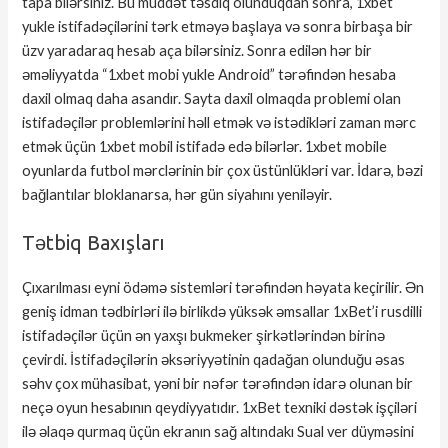
tapa bilərsiniz. Bu müddət təsdiq olunduqdan sonra, 1xbet
yukle istifadəçilərini tərk etməyə başlaya və sonra birbaşa bir
üzv yaradaraq hesab aça bilərsiniz. Sonra edilən hər bir
əməliyyatda “1xbet mobi yukle Android” tərəfindən hesaba
daxil olmaq daha asandır. Sayta daxil olmaqda problemi olan
istifadəçilər problemlərini həll etmək və istədikləri zaman mərc
etmək üçün 1xbet mobil istifadə edə bilərlər. 1xbet mobile
oyunlarda futbol mərclərinin bir çox üstünlükləri var. İdarə, bəzi
bağlantılar bloklanarsa, hər gün siyahını yeniləyir.
Tətbiq Baxışları
Çıxarılması eyni ödəmə sistemləri tərəfindən həyata keçirilir. Ən
geniş idman tədbirləri ilə birlikdə yüksək əmsallar 1xBet’i rusdilli
istifadəçilər üçün ən yaxşı bukmeker şirkətlərindən birinə
çevirdi. İstifadəçilərin əksəriyyətinin qadağan olunduğu əsas
səhv çox mühasibat, yəni bir nəfər tərəfindən idarə olunan bir
neçə oyun hesabının qeydiyyatıdır. 1xBet texniki dəstək işçiləri
ilə əlaqə qurmaq üçün ekranın sağ altındakı Sual ver düyməsini