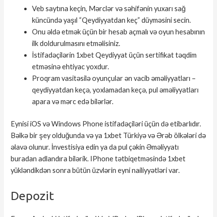
Veb saytına keçin, Mərclər və səhifənin yuxarı sağ
küncündə yaşıl “Qeydiyyatdan keç” düyməsini secin.
Onu əldə etmək üçün bir hesab açmalı və oyun hesabının
ilk doldurulmasını etməlisiniz.
İstifadəçilərin 1xbet Qeydiyyat üçün sertifikat təqdim
etməsinə ehtiyac yoxdur.
Proqram vasitəsilə oyunçular ən vacib əməliyyatları –
qeydiyyatdan keçə, yoxlamadan keçə, pul əməliyyatları
apara və mərc edə bilərlər.
Eynisi iOS və Windows Phone istifadəçiləri üçün də etibarlıdır.
Bəlkə bir şey olduğunda və ya 1xbet Türkiyə və Ərəb ölkələri də
əlavə olunur. İnvestisiya edin ya da pul çəkin Əməliyyatı
buradan adlandıra bilərik. IPhone tətbiqetməsində 1xbet
yükləndikdən sonra bütün üzvlərin eyni nailiyyətləri var.
Depozit