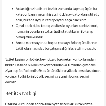
Axtardığınız hadisəni tez bir zamanda tapmaq üçün bu
kateqoriyanın yuxarı hissəsindəki naviqatordan istifadə
edin, burada uyğun kateqoriyanı seçə bilərsiniz.
Qeyd edək ki, bu tətbiq vasitəsilə oyunları canlı izləmək,
həmçinin oyunların təfərrüatlı statistikaları ilə tanış
olmaq mümkündür.
Ancaq mərc saytında baçqa çoxsaylı ödəniş üsullarının
təklif olunması sizə bu çatışmazlığı hiss etdirməyəcək.
1xBet kazino ən böyük beynəlxalq bukmeker kontorlarından
biridir. Hazırda bukmeker kontorundan 400 mindən çox daimi
ziyarətçi istifadə edir. Əsas üstünlüklərə yüksək əmsallar, idman
və digər tədbirlərin böyük seçimi və zəngin bonus seçimi
daxildir.
Bet iOS tətbiqi
Üzərinə vurduqdan sonra əməliyyat sistemləri ekranınızda