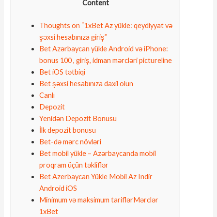
Content
Thoughts on “1xBet Az yükle: qeydiyyat və
şəxsi hesabınıza giriş”
Bet Azərbaycan yükle Android və iPhone:
bonus 100 , giriş, idman mərcləri pictureline
Bet iOS tətbiqi
Bet şəxsi hesabınıza daxil olun
Canlı
Depozit
Yenidən Depozit Bonusu
İlk depozit bonusu
Bet-də mərc növləri
Bet mobil yükle – Azərbaycanda mobil
proqram üçün təkliflər
Bet Azerbaycan Yükle Mobil Az Indir
Android iOS
Minimum və maksimum tariflərMərclər
1xBet