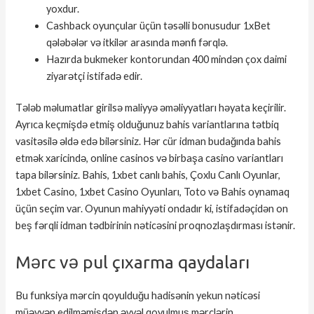
yoxdur.
Cashback oyunçular üçün təsəlli bonusudur 1xBet
qələbələr və itkilər arasında mənfi fərqlə.
Hazırda bukmeker kontorundan 400 mindən çox daimi
ziyarətçi istifadə edir.
Tələb məlumatlar girilsə maliyyə əməliyyatları həyata keçirilir.
Ayrıca keçmişdə etmiş olduğunuz bahis variantlarına tətbiq
vasitəsilə əldə edə bilərsiniz. Hər cür idman budağında bahis
etmək xaricində, online casinos və birbaşa casino variantları
tapa bilərsiniz. Bahis, 1xbet canlı bahis, Çoxlu Canlı Oyunlar,
1xbet Casino, 1xbet Casino Oyunları, Toto və Bahis oynamaq
üçün seçim var. Oyunun mahiyyəti ondadır ki, istifadəçidən on
beş fərqli idman tədbirinin nəticəsini proqnozlaşdırması istənir.
Mərc və pul çıxarma qaydaları
Bu funksiya mərcin qoyulduğu hadisənin yekun nəticəsi
müəyyən edilməmişdən əvvəl qoyulmuş mərclərin