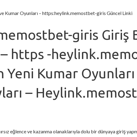
 ve Kumar Oyunları – https:heylink.memostbet-giris Güncel Linki
memostbet-giris Giriş 
– https -heylink.memo
n Yeni Kumar Oyunları 
ları – Heylink.memost
ınırsız eğlence ve kazanma olanaklarıyla dolu bir dünyaya giriş yap