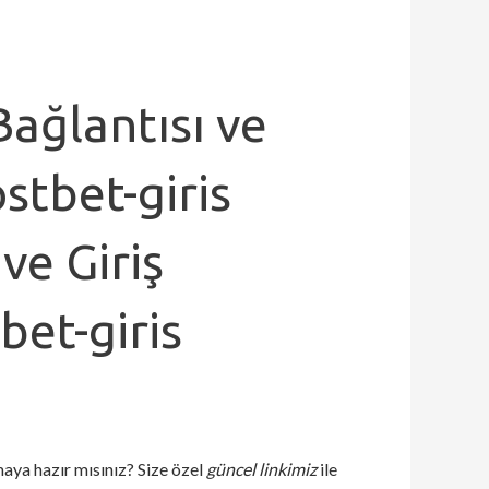
Bağlantısı ve
stbet-giris
ve Giriş
bet-giris
maya hazır mısınız? Size özel
güncel linkimiz
ile