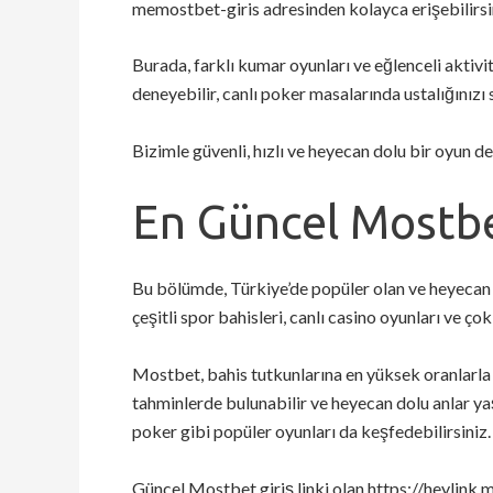
memostbet-giris adresinden kolayca erişebilirsi
Burada, farklı kumar oyunları ve eğlenceli aktivit
deneyebilir, canlı poker masalarında ustalığınızı 
Bizimle güvenli, hızlı ve heyecan dolu bir oyun 
En Güncel Mostbet
Bu bölümde, Türkiye’de popüler olan ve heyecan v
çeşitli spor bahisleri, canlı casino oyunları ve ço
Mostbet, bahis tutkunlarına en yüksek oranlarla s
tahminlerde bulunabilir ve heyecan dolu anlar yaş
poker gibi popüler oyunları da keşfedebilirsiniz.
Güncel Mostbet giriş linki olan https://heylink.