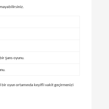
nayabilirsiniz.
bir şans oyunu.
unu.
bir oyun ortamında keyifli vakit geçirmenizi