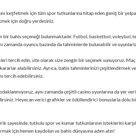
ını keşfetmek için tüm spor tutkunlarına hitap eden geniş bir yelp
tmek için doğru yerdesiniz.
 bir bahis seçeneği bulunmaktadır. Futbol, basketbol, ​​voleybol, ​​
ı zamanda oyuncu bazında da tahminlerde bulunabilir ve oyunlarla il
isleri tercih edin, site olarak size zengin bir seçenek sunuyoruz. Ma
 kararlar alabilirsiniz. Ayrıca, bahis tahminlerinizi çeşitlendirmek
 tercih edebilirsiniz.
daklanmıyoruz, aynı zamanda çeşitli casino oyunlarına da yer veri
rsiniz. Heyecan verici grafikler ve ödüllendirici bonuslarla dolu 
rik sayesinde, tutkulu spor ve kumar tutkunlarının isteklerini karş
mak için hemen kaydolun ve bahis dünyasına adım atın!