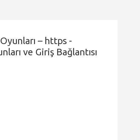
Oyunları – https -
ları ve Giriş Bağlantısı