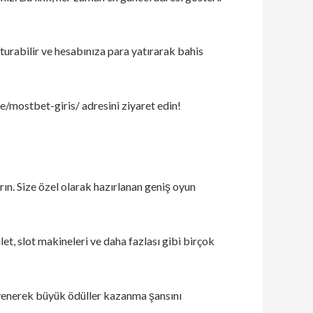
turabilir ve hesabınıza para yatırarak bahis
/mostbet-giris/ adresini ziyaret edin!
ın. Size özel olarak hazırlanan geniş oyun
et, slot makineleri ve daha fazlası gibi birçok
üvenerek büyük ödüller kazanma şansını