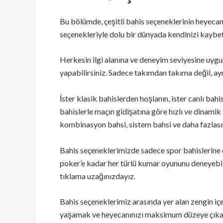
Bu bölümde, çeşitli bahis seçeneklerinin heyecan
seçenekleriyle dolu bir dünyada kendinizi kaybe
Herkesin ilgi alanına ve deneyim seviyesine uygun
yapabilirsiniz. Sadece takımdan takıma değil, ayn
İster klasik bahislerden hoşlanın, ister canlı bah
bahislerle maçın gidişatına göre hızlı ve dinamik
kombinasyon bahsi, sistem bahsi ve daha fazlasını
Bahis seçeneklerimizde sadece spor bahislerine o
poker’e kadar her türlü kumar oyununu deneyebili
tıklama uzağınızdayız.
Bahis seçeneklerimiz arasında yer alan zengin içe
yaşamak ve heyecanınızı maksimum düzeye çıkar