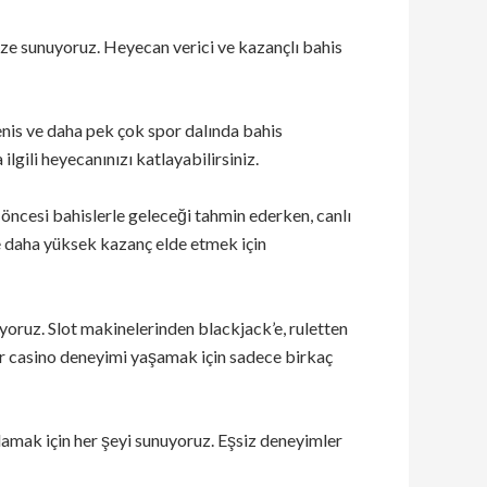
aze sunuyoruz. Heyecan verici ve kazançlı bahis
tenis ve daha pek çok spor dalında bahis
gili heyecanınızı katlayabilirsiniz.
ç öncesi bahislerle geleceği tahmin ederken, canlı
 ve daha yüksek kazanç elde etmek için
yoruz. Slot makinelerinden blackjack’e, ruletten
bir casino deneyimi yaşamak için sadece birkaç
ılamak için her şeyi sunuyoruz. Eşsiz deneyimler