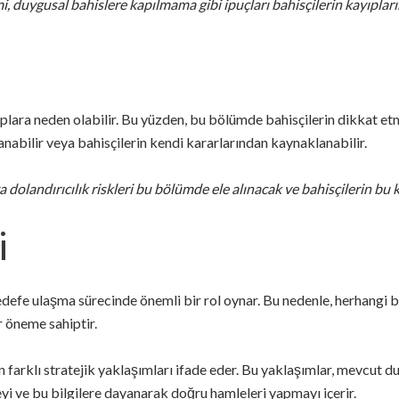
, duygusal bahislere kapılmama gibi ipuçları bahisçilerin kayıplar
lara neden olabilir. Bu yüzden, bu bölümde bahisçilerin dikkat etme
nabilir veya bahisçilerin kendi kararlarından kaynaklanabilir.
 dolandırıcılık riskleri bu bölümde ele alınacak ve bahisçilerin bu k
i
edefe ulaşma sürecinde önemli bir rol oynar. Bu nedenle, herhangi bi
 öneme sahiptir.
an farklı stratejik yaklaşımları ifade eder. Bu yaklaşımlar, mevcut d
eyi ve bu bilgilere dayanarak doğru hamleleri yapmayı içerir.