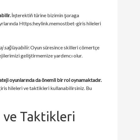
ilir.
İңterektiñ türine bizimin şoraga
yrlarında Https:heylink.memostbet-giris hileleri
j sağlayabilir.
Oyun süresince skilleri cömertçe
jilerimizi geliştirmemize yardımcı olur.
ateji oyunlarında da önemli bir rol oynamaktadır.
 hileleri ve taktikleri kullanabilirsiniz. Bu
 ve Taktikleri