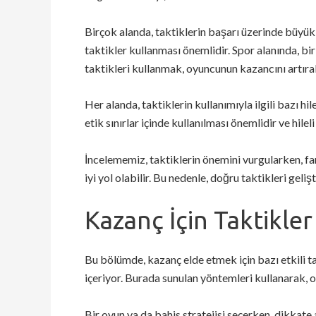
Birçok alanda, taktiklerin başarı üzerinde büyük bi
taktikler kullanması önemlidir. Spor alanında, bi
taktikleri kullanmak, oyuncunun kazancını artırab
Her alanda, taktiklerin kullanımıyla ilgili bazı hi
etik sınırlar içinde kullanılması önemlidir ve hile
İncelememiz, taktiklerin önemini vurgularken, fark
iyi yol olabilir. Bu nedenle, doğru taktikleri gel
Kazanç İçin Taktikler
Bu bölümde, kazanç elde etmek için bazı etkili ta
içeriyor. Burada sunulan yöntemleri kullanarak, o
Bir oyun ya da bahis stratejisi seçerken, dikkate