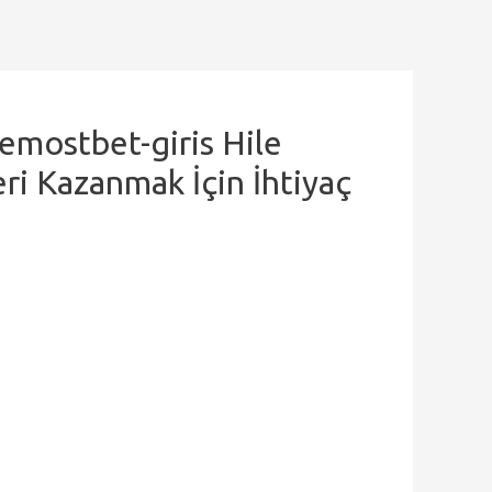
memostbet-giris Hile
eri Kazanmak İçin İhtiyaç