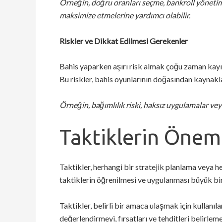
Örneğin, doğru oranları seçme, bankroll yönetimi
maksimize etmelerine yardımcı olabilir.
Riskler ve Dikkat Edilmesi Gerekenler
Bahis yaparken aşırı risk almak çoğu zaman kayıp
Bu riskler, bahis oyunlarının doğasından kaynakla
Örneğin, bağımlılık riski, haksız uygulamalar veya
Taktiklerin Önem
Taktikler, herhangi bir stratejik planlama veya h
taktiklerin öğrenilmesi ve uygulanması büyük bir
Taktikler, belirli bir amaca ulaşmak için kullanıl
değerlendirmeyi, fırsatları ve tehditleri belirlem