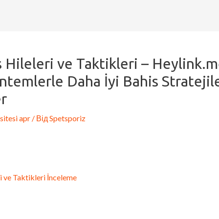
Hileleri ve Taktikleri – Heylink.
ntemlerle Daha İyi Bahis Stratejil
r
itesi apr
/ Від
Spetsporiz
i ve Taktikleri İnceleme