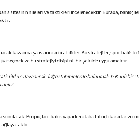
 bahis sitesinin hileleri ve taktikleri incelenecektir. Burada, bahisçi
ktır.
anarak kazanma şanslarını artırabilirler. Bu stratejiler, spor bahisler
iyi seçmek ve bu stratejiyi disiplinli bir şekilde uygulamaktır.
tatistiklere dayanarak doğru tahminlerde bulunmak, başarılı bir stra
abilir.
 da sunulacak. Bu ipuçları, bahis yaparken daha bilinçli kararlar verm
 sağlayacaktır.