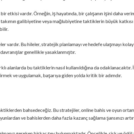
r etkisi vardır. Örneğin, iş hayatında, bir çalışanın işini daha verim
r takımın galibiyetine veya mağlubiyetine taktiklerin büyük katkısı
ilir.
leler vardır. Bu hileler, stratejik planlamayı ve hedefe ulaşmayı kolay
li davranışlar genellikle yasaklanmıştır.
lı alanlarda bu taktiklerin nasıl kullanıldığına da odaklanacaktır. 
iştirmek ve uygulamak, başarıya giden yolda kritik bir adımdır.
ktiklerden bahsedeceğiz. Bu stratejiler, online bahis ve oyun ortam
yunlardan ve bahislerden daha fazla kazanç sağlama şansınızı artıra
 almanız gereken birkaç şey bulunmaktadır. Öncelikle, risk ve ödül 