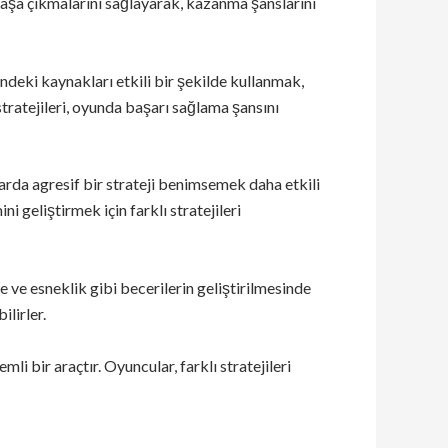
başa çıkmalarını sağlayarak, kazanma şanslarını
çindeki kaynakları etkili bir şekilde kullanmak,
tratejileri, oyunda başarı sağlama şansını
arda agresif bir strateji benimsemek daha etkili
i geliştirmek için farklı stratejileri
e ve esneklik gibi becerilerin geliştirilmesinde
ilirler.
i bir araçtır. Oyuncular, farklı stratejileri