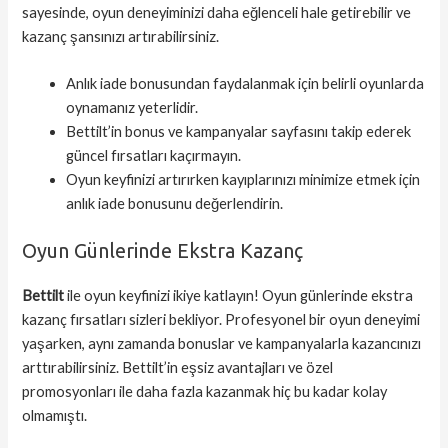
sayesinde, oyun deneyiminizi daha eğlenceli hale getirebilir ve
kazanç şansınızı artırabilirsiniz.
Anlık iade bonusundan faydalanmak için belirli oyunlarda
oynamanız yeterlidir.
Bettilt’in bonus ve kampanyalar sayfasını takip ederek
güncel fırsatları kaçırmayın.
Oyun keyfinizi artırırken kayıplarınızı minimize etmek için
anlık iade bonusunu değerlendirin.
Oyun Günlerinde Ekstra Kazanç
Bettilt
ile oyun keyfinizi ikiye katlayın! Oyun günlerinde ekstra
kazanç fırsatları sizleri bekliyor. Profesyonel bir oyun deneyimi
yaşarken, aynı zamanda bonuslar ve kampanyalarla kazancınızı
arttırabilirsiniz. Bettilt’in eşsiz avantajları ve özel
promosyonları ile daha fazla kazanmak hiç bu kadar kolay
olmamıştı.