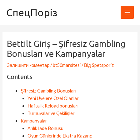
Перейти
Навігація
Main
СпецПоріз
до
по
Men
вмісту
запису
Bettilt Giriş – Şifresiz Gambling
Bonusları ve Kampanyalar
Залишити коментар
/
bt50marsitesi
/ Від
Spetsporiz
Contents
Şifresiz Gambling Bonusları
Yeni Üyelere Özel Olanlar
Haftalık Reload bonusları
Turnuvalar ve Çekilişler
Kampanyalar
Anlık İade Bonusu
Oyun Günlerinde Ekstra Kazanç