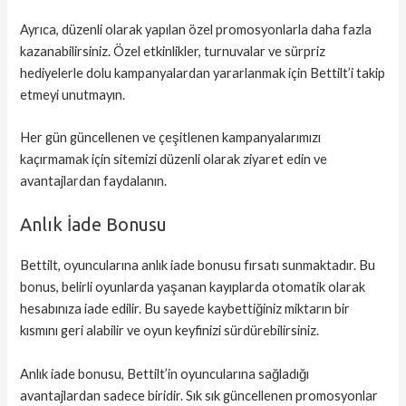
Ayrıca, düzenli olarak yapılan özel promosyonlarla daha fazla
kazanabilirsiniz. Özel etkinlikler, turnuvalar ve sürpriz
hediyelerle dolu kampanyalardan yararlanmak için Bettilt’i takip
etmeyi unutmayın.
Her gün güncellenen ve çeşitlenen kampanyalarımızı
kaçırmamak için sitemizi düzenli olarak ziyaret edin ve
avantajlardan faydalanın.
Anlık İade Bonusu
Bettilt, oyuncularına anlık iade bonusu fırsatı sunmaktadır. Bu
bonus, belirli oyunlarda yaşanan kayıplarda otomatik olarak
hesabınıza iade edilir. Bu sayede kaybettiğiniz miktarın bir
kısmını geri alabilir ve oyun keyfinizi sürdürebilirsiniz.
Anlık iade bonusu, Bettilt’in oyuncularına sağladığı
avantajlardan sadece biridir. Sık sık güncellenen promosyonlar