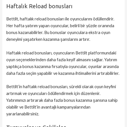
Haftalık Reload bonusları
Bettilt, haftalık reload bonusları ile oyuncularını ödüllendirir.
Her hafta yatırım yapan oyuncular, belirli bir yüzde oranında
bonus kazanabilirler. Bu bonuslar oyunculara ekstra oyun
deneyimi yaşatırken kazanma şanslarını artırır.
Haftalık reload bonusları, oyuncuların Bettilt platformundaki
oyun seçeneklerinden daha fazla keyif almasını sağlar. Yatırım
yaptıkça bonus kazanma fırsatıyla oyuncular, oyunlar arasında
daha fazla seçim yapabilir ve kazanma ihtimallerini artırabilirler.
Bettilt’in haftalık reload bonusları, sürekli olarak oyun keyfini
artırmak ve oyuncuları ödüllendirmek için düzenlenir.
Yatırımınızı artırarak daha fazla bonus kazanma şansına sahip
olabilir ve Bettilt’in avantajlı kampanyalarından
yararlanabilirsiniz.