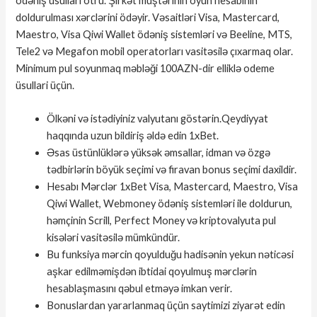
ödəniş üsulları ötrü. Şirkət müştərinin oyun hesabının
doldurulması xərclərini ödəyir. Vəsaitləri Visa, Mastercard,
Maestro, Visa Qiwi Wallet ödəniş sistemləri və Beeline, MTS,
Tele2 və Megafon mobil operatorları vasitəsilə çıxarmaq olar.
Minimum pul soyunmaq məbləği 100AZN-dir elliklə odeme
üsullari üçün.
Ölkəni və istədiyiniz valyutanı göstərin.Qeydiyyat
haqqında uzun bildiriş əldə edin 1xBet.
Əsas üstünlüklərə yüksək əmsallar, idman və özgə
tədbirlərin böyük seçimi və firavan bonus seçimi daxildir.
Hesabı Mərclər 1xBet Visa, Mastercard, Maestro, Visa
Qiwi Wallet, Webmoney ödəniş sistemləri ile doldurun,
həmçinin Scrill, Perfect Money və kriptovalyuta pul
kisələri vasitəsilə mümkündür.
Bu funksiya mərcin qoyulduğu hadisənin yekun nəticəsi
aşkar edilməmişdən ibtidai qoyulmuş mərclərin
hesablaşmasını qəbul etməyə imkan verir.
Bonuslardan yararlanmaq üçün saytimizi ziyarət edin