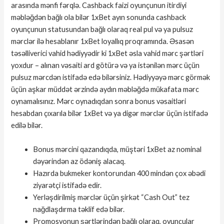
arasında mənfi fərqlə. Cashback faizi oyunçunun itirdiyi
məbləğdən bağlı ola bilər 1xBet ayın sonunda cashback
oyunçunun statusundan bağlı olaraq real pul və ya pulsuz
mərclər ilə hesablanır 1xBet loyallıq proqramında. Əsasən
təsəlliverici vahid hədiyyədir ki 1xBet əsla vahid mərc şərtləri
yoxdur – alınan vəsaiti ard götürə və ya istənilən mərc üçün
pulsuz mərcdən istifadə edə bilərsiniz. Hədiyyəyə mərc görmək
üçün aşkar müddət ərzində aydın məbləğdə mükafata mərc
oynamalısınız. Mərc oynadıqdan sonra bonus vəsaitləri
hesabdan çıxarıla bilər 1xBet və ya digər mərclər üçün istifadə
edilə bilər.
Bonus mərcini qazandıqda, müştəri 1xBet az nominal
dəyərindən az ödəniş alacaq.
Hazırda bukmeker kontorundan 400 mindən çox əbədi
ziyarətçi istifadə edir.
Yerləşdirilmiş mərclər üçün şirkət “Cash Out” tez
nağdlaşdırma təklif edə bilər.
Promosyonun şərtlərindən bağlı olaraq, oyunçular