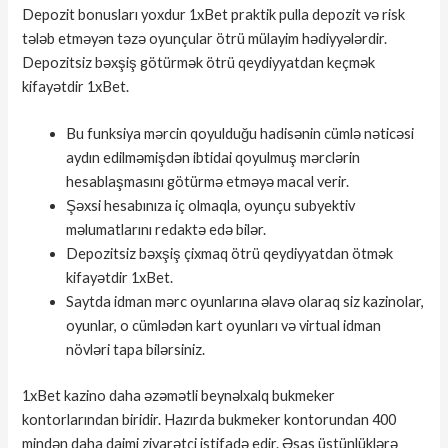
Depozit bonusları yoxdur 1xBet praktik pulla depozit və risk
tələb etməyən təzə oyunçular ötrü mülayim hədiyyələrdir.
Depozitsiz bəxşiş götürmək ötrü qeydiyyatdan keçmək
kifayətdir 1xBet.
Bu funksiya mərcin qoyulduğu hadisənin cümlə nəticəsi
aydın edilməmişdən ibtidai qoyulmuş mərclərin
hesablaşmasını götürmə etməyə macal verir.
Şəxsi hesabınıza iç olmaqla, oyunçu subyektiv
məlumatlarını redaktə edə bilər.
Depozitsiz bəxşiş çixmaq ötrü qeydiyyatdan ötmək
kifayətdir 1xBet.
Saytda idman mərc oyunlarına əlavə olaraq siz kazinolar,
oyunlar, o cümlədən kart oyunları və virtual idman
növləri tapa bilərsiniz.
1xBet kazino daha əzəmətli beynəlxalq bukmeker
kontorlarından biridir. Hazırda bukmeker kontorundan 400
mindən daha daimi ziyarətçi istifadə edir. Əsas üstünlüklərə