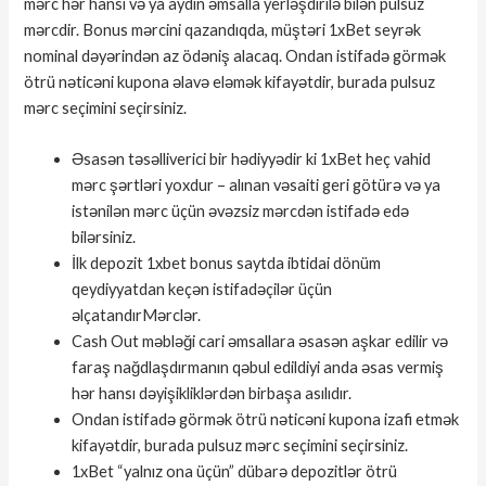
mərc hər hansı və ya aydın əmsalla yerləşdirilə bilən pulsuz
mərcdir. Bonus mərcini qazandıqda, müştəri 1xBet seyrək
nominal dəyərindən az ödəniş alacaq. Ondan istifadə görmək
ötrü nəticəni kupona əlavə eləmək kifayətdir, burada pulsuz
mərc seçimini seçirsiniz.
Əsasən təsəlliverici bir hədiyyədir ki 1xBet heç vahid
mərc şərtləri yoxdur – alınan vəsaiti geri götürə və ya
istənilən mərc üçün əvəzsiz mərcdən istifadə edə
bilərsiniz.
İlk depozit 1xbet bonus saytda ibtidai dönüm
qeydiyyatdan keçən istifadəçilər üçün
əlçatandırMərclər.
Cash Out məbləği cari əmsallara əsasən aşkar edilir və
faraş nağdlaşdırmanın qəbul edildiyi anda əsas vermiş
hər hansı dəyişikliklərdən birbaşa asılıdır.
Ondan istifadə görmək ötrü nəticəni kupona izafi etmək
kifayətdir, burada pulsuz mərc seçimini seçirsiniz.
1xBet “yalnız ona üçün” dübarə depozitlər ötrü