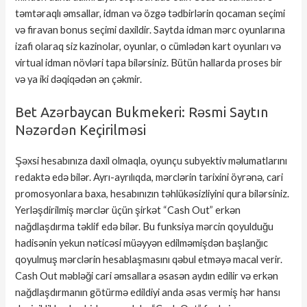
təmtəraqlı əmsallar, idman və özgə tədbirlərin qocaman seçimi
və firavan bonus seçimi daxildir. Saytda idman mərc oyunlarına
izafi olaraq siz kazinolar, oyunlar, o cümlədən kart oyunları və
virtual idman növləri tapa bilərsiniz. Bütün hallarda proses bir
və ya iki dəqiqədən ən çəkmir.
Bet Azərbaycan Bukmekeri: Rəsmi Saytın
Nəzərdən Keçirilməsi
Şəxsi hesabınıza daxil olmaqla, oyunçu subyektiv məlumatlarını
redaktə edə bilər. Ayrı-ayrılıqda, mərclərin tarixini öyrənə, cari
promosyonlara baxa, hesabınızın təhlükəsizliyini qura bilərsiniz.
Yerləşdirilmiş mərclər üçün şirkət “Cash Out” erkən
nağdlaşdırma təklif edə bilər. Bu funksiya mərcin qoyulduğu
hadisənin yekun nəticəsi müəyyən edilməmişdən başlanğıc
qoyulmuş mərclərin hesablaşmasını qəbul etməyə macal verir.
Cash Out məbləği cari əmsallara əsasən aydın edilir və erkən
nağdlaşdırmanın götürmə edildiyi anda əsas vermiş hər hansı