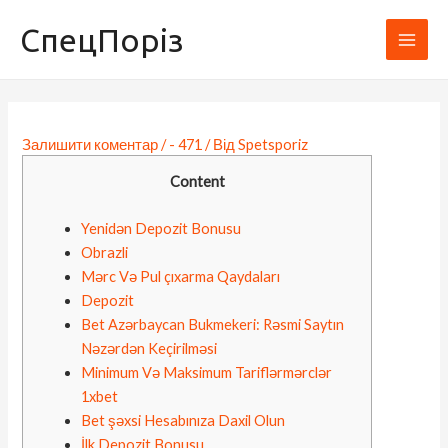
Перейти
Навігація
Main
СпецПоріз
до
по
Men
вмісту
запису
Залишити коментар
/
- 471
/ Від
Spetsporiz
Content
Yenidən Depozit Bonusu
Obrazli
Mərc Və Pul çıxarma Qaydaları
Depozit
Bet Azərbaycan Bukmekeri: Rəsmi Saytın
Nəzərdən Keçirilməsi
Minimum Və Maksimum Tariflərmərclər
1xbet
Bet şəxsi Hesabınıza Daxil Olun
İlk Depozit Bonusu