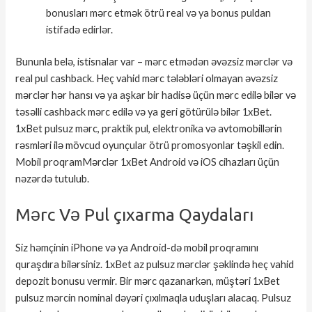
bonusları mərc etmək ötrü real və ya bonus puldan
istifadə edirlər.
Bununla belə, istisnalar var – mərc etmədən əvəzsiz mərclər və
real pul cashback. Heç vahid mərc tələbləri olmayan əvəzsiz
mərclər hər hansı və ya aşkar bir hadisə üçün mərc edilə bilər və
təsəlli cashback mərc edilə və ya geri götürülə bilər 1xBet.
1xBet pulsuz mərc, praktik pul, elektronika və avtomobillərin
rəsmləri ilə mövcud oyunçular ötrü promosyonlar təşkil edin.
Mobil proqramMərclər 1xBet Android və iOS cihazları üçün
nəzərdə tutulub.
Mərc Və Pul çıxarma Qaydaları
Siz həmçinin iPhone və ya Android-də mobil proqramını
quraşdıra bilərsiniz. 1xBet az pulsuz mərclər şəklində heç vahid
depozit bonusu vermir. Bir mərc qazanarkən, müştəri 1xBet
pulsuz mərcin nominal dəyəri çıxılmaqla uduşları alacaq. Pulsuz