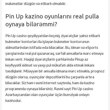
məlumatlar düzgün və etibarlı olmalıdır.
Pin Up kazino oyunlarını real pulla
oynaya bilərəmmi?
Pin Up casino qeydiyyatdan keçmiş ziyarətçilər yalnız etibarlı
bukmeker kontorları ilə işləyən bukmeker kontorunun
xidmətlərindən istifadə edə biləcəklər. Bu, idman və eSports
yarışlarında real pul qazanaraq, sərfəli əmsallarla mərc etməyə
imkan verir. Həqiqi ziyarətçilərin şərhlərində Pinup az
keyfiyyətli xidmət və yaxşı pul mükafatı əldə etmək imkanı
təsdiqlənir. Müəyyən bir əmsalla idmana mərc etməklə, proqnoz
düzgün olarsa, oyunçular depozitlərini bu çarpanla artıra
biləcəklər. Siz həm rəsmi internet saytında, həm də kazino
proqramında oynaya bilərsiniz. Rəsmi sayt Pin Up casino
Azərbaycandan olan oyunçular üçün lisenziyalı onlayn
kazinodur.