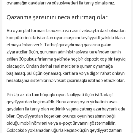
oynamağın qaydaları və xüsusiyyətləri ilə tanış olmalısınız.
Qazanma şansınızı necə artırmaq olar
Bu oyun platforması brauzerə və rəsmi vebsayta daxil olmadan
kompüterinizdə istənilən oyun maşınını keyfiyyətli şəkildə idarə
etməyə imkan verir. Tətbiqi quraşdırmaq qərarına gələn
ziyarətçilər üçün, qurumun administrasiyası tərəfindən təmin
edilən 30 pulsuz fırlanma şəklində heç bir depozit xoş bir təşviq
olacaqdır. Ondan dərhal real mərclərlə qumar oynamağa
başlamaq, pul üçün oynamaq, kartlara və ya digər rahat onlayn
hesablaşma sistemlərinə vəsait çıxarmaqla istifadə etmək olar.
Pin Up az-da tam hüquqlu oyun fəaliyyəti üçün istifadəçi
qeydiyyatdan keçirməlidir. Bunu ancaq oyun şirkətinin əsas
qaydaları ilə tanış olan yetkinlik yaşına çatmış azərbaycanlı edə
bilər. Qeydiyyatdan keçərkən oyunçu oyun hesabının bağlı
olduğu mobil nömrəni və ya e-poçt ünvanını göstərməlidir.
Gələcəkdə yoxlamadan uğurla keçmək üçün qeydiyyat zamanı