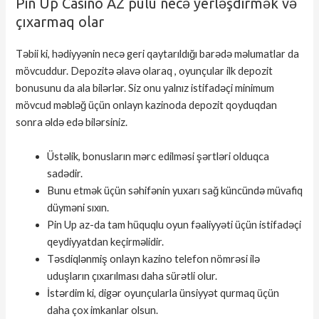
Pin Up Casino AZ pulu necə yerləşdirmək və
çıxarmaq olar
Təbii ki, hədiyyənin necə geri qaytarıldığı barədə məlumatlar da
mövcuddur. Depozitə əlavə olaraq , oyunçular ilk depozit
bonusunu da ala bilərlər. Siz onu yalnız istifadəçi minimum
mövcud məbləğ üçün onlayn kazinoda depozit qoyduqdan
sonra əldə edə bilərsiniz.
Üstəlik, bonusların mərc edilməsi şərtləri olduqca
sadədir.
Bunu etmək üçün səhifənin yuxarı sağ küncündə müvafiq
düyməni sıxın.
Pin Up az-da tam hüquqlu oyun fəaliyyəti üçün istifadəçi
qeydiyyatdan keçirməlidir.
Təsdiqlənmiş onlayn kazino telefon nömrəsi ilə
uduşların çıxarılması daha sürətli olur.
İstərdim ki, digər oyunçularla ünsiyyət qurmaq üçün
daha çox imkanlar olsun.