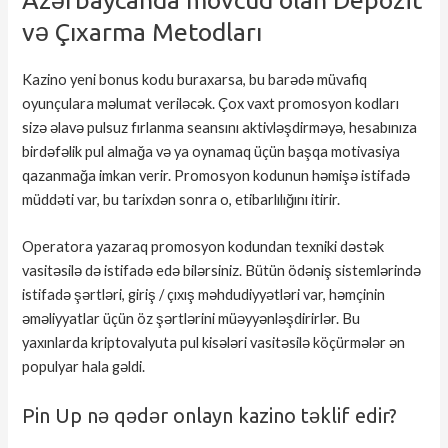
və Çıxarma Metodları
Kazino yeni bonus kodu buraxarsa, bu barədə müvafiq
oyunçulara məlumat veriləcək. Çox vaxt promosyon kodları
sizə əlavə pulsuz fırlanma seansını aktivləşdirməyə, hesabınıza
birdəfəlik pul almağa və ya oynamaq üçün başqa motivasiya
qazanmağa imkan verir. Promosyon kodunun həmişə istifadə
müddəti var, bu tarixdən sonra o, etibarlılığını itirir.
Operatora yazaraq promosyon kodundan texniki dəstək
vasitəsilə də istifadə edə bilərsiniz. Bütün ödəniş sistemlərində
istifadə şərtləri, giriş / çıxış məhdudiyyətləri var, həmçinin
əməliyyatlar üçün öz şərtlərini müəyyənləşdirirlər. Bu
yaxınlarda kriptovalyuta pul kisələri vasitəsilə köçürmələr ən
populyar hala gəldi.
Pin Up nə qədər onlayn kazino təklif edir?