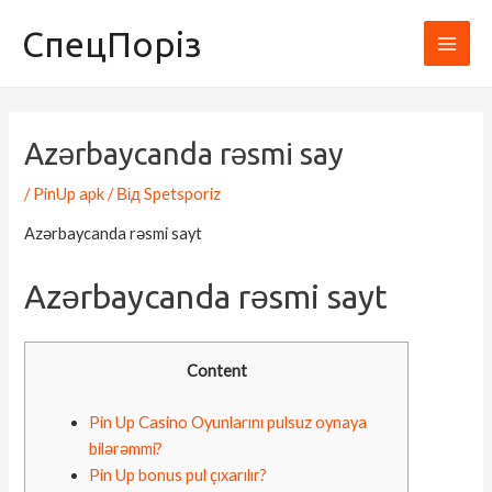
Перейти
Навігація
Main
СпецПоріз
до
по
Men
вмісту
запису
Azərbaycanda rəsmi say
/
PinUp apk
/ Від
Spetsporiz
Azərbaycanda rəsmi sayt
Azərbaycanda rəsmi sayt
Content
Pin Up Casino Oyunlarını pulsuz oynaya
bilərəmmi?
Pin Up bonus pul çıxarılır?