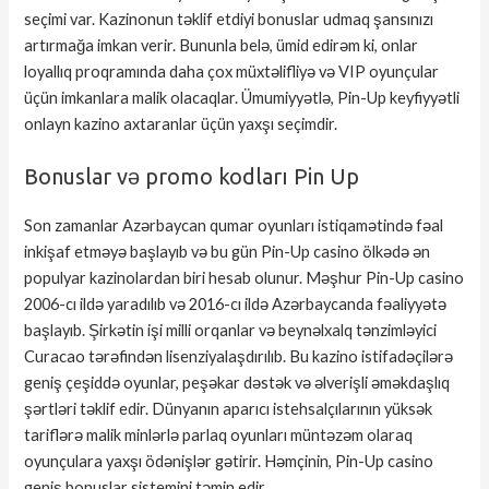
seçimi var. Kazinonun təklif etdiyi bonuslar udmaq şansınızı
artırmağa imkan verir. Bununla belə, ümid edirəm ki, onlar
loyallıq proqramında daha çox müxtəlifliyə və VIP oyunçular
üçün imkanlara malik olacaqlar. Ümumiyyətlə, Pin-Up keyfiyyətli
onlayn kazino axtaranlar üçün yaxşı seçimdir.
Bonuslar və promo kodları Pin Up
Son zamanlar Azərbaycan qumar oyunları istiqamətində fəal
inkişaf etməyə başlayıb və bu gün Pin-Up casino ölkədə ən
populyar kazinolardan biri hesab olunur. Məşhur Pin-Up casino
2006-cı ildə yaradılıb və 2016-cı ildə Azərbaycanda fəaliyyətə
başlayıb. Şirkətin işi milli orqanlar və beynəlxalq tənzimləyici
Curacao tərəfindən lisenziyalaşdırılıb. Bu kazino istifadəçilərə
geniş çeşiddə oyunlar, peşəkar dəstək və əlverişli əməkdaşlıq
şərtləri təklif edir. Dünyanın aparıcı istehsalçılarının yüksək
tariflərə malik minlərlə parlaq oyunları müntəzəm olaraq
oyunçulara yaxşı ödənişlər gətirir. Həmçinin, Pin-Up casino
geniş bonuslar sistemini təmin edir.