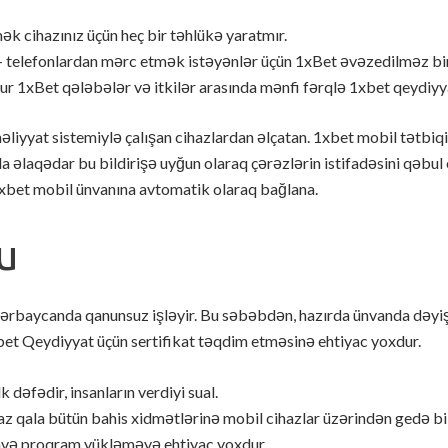
ək cihazınız üçün heç bir təhlükə yaratmır.
 – telefonlardan mərc etmək istəyənlər üçün 1xBet əvəzedilməz bir
r 1xBet qələbələr və itkilər arasında mənfi fərqlə 1xbet qeydiyy
məliyyat sistemiylə çalışan cihazlardan əlçatan. 1xbet mobil tətbi
rla əlaqədar bu bildirişə uyğun olaraq çərəzlərin istifadəsini qəbu
1xbet mobil ünvanına avtomatik olaraq bağlana.
u
zərbaycanda qanunsuz işləyir. Bu səbəbdən, hazırda ünvanda dəyişikl
xbet Qeydiyyat üçün sertifikat təqdim etməsinə ehtiyac yoxdur.
 dəfədir, insanların verdiyi sual.
 qala bütün bahis xidmətlərinə mobil cihazlar üzərindən gedə bil
avə proqram yükləməyə ehtiyac yoxdur.