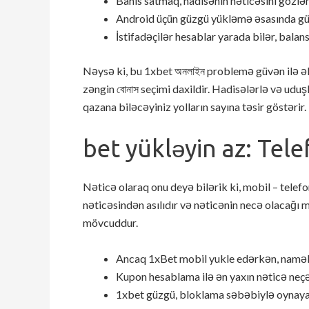
Bahis satmaq, hadisənin nəticəsini gözlə
Android üçün güzgü yükləmə əsasında güzg
İstifadəçilər hesablar yarada bilər, balans
Nəysə ki, bu 1xbet অনলাইন problemə güvən ilə əl
zəngin বোনাস seçimi daxildir. Hadisələrlə və uduşl
qazana biləcəyiniz yolların sayına təsir göstərir.
bet yükləyin az: Tele
Nəticə olaraq onu deyə bilərik ki, mobil – tele
nəticəsindən asılıdır və nəticənin necə olacağı m
mövcuddur.
Ancaq 1xBet mobil yukle edərkən, naməlu
Kupon hesablama ilə ən yaxın nəticə neçə
1xbet güzgü, bloklama səbəbiylə oynaya b