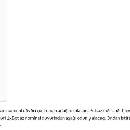
n nominal dəyəri çıxılmaqla uduşları alacaq. Pulsuz mərc hər hans
əri 1xBet az nominal dəyərindən aşağı ödəniş alacaq. Ondan isti
z.