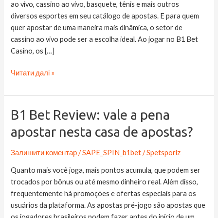
ao vivo, cassino ao vivo, basquete, tênis e mais outros
Descubra
diversos esportes em seu catálogo de apostas. E para quem
aqui
quer apostar de uma maneira mais dinâmica, o setor de
cassino ao vivo pode ser a escolha ideal. Ao jogar no B1 Bet
Casino, os […]
Читати далі »
B1
B1 Bet Review: vale a pena
Bet
apostar nesta casa de apostas?
Review:
vale
Залишити коментар
/
SAPE_SPIN_b1bet
/
Spetsporiz
a
pena
Quanto mais você joga, mais pontos acumula, que podem ser
apostar
trocados por bônus ou até mesmo dinheiro real. Além disso,
nesta
frequentemente há promoções e ofertas especiais para os
casa
usuários da plataforma. As apostas pré-jogo são apostas que
de
os jogadores brasileiros podem fazer antes do início de um