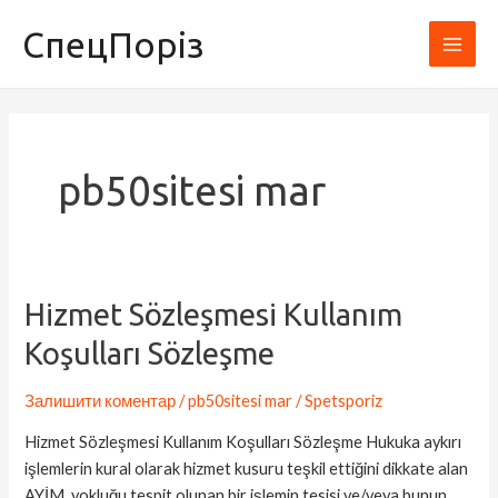
Перейти
Main
СпецПоріз
до
Men
вмісту
pb50sitesi mar
Hizmet
Hizmet Sözleşmesi Kullanım
Sözleşmesi
Koşulları Sözleşme
Kullanım
Koşulları
Залишити коментар
/
pb50sitesi mar
/
Spetsporiz
Sözleşme
Hizmet Sözleşmesi Kullanım Koşulları Sözleşme Hukuka aykırı
işlemlerin kural olarak hizmet kusuru teşkil ettiğini dikkate alan
AYİM, yokluğu tespit olunan bir işlemin tesisi ve/veya bunun