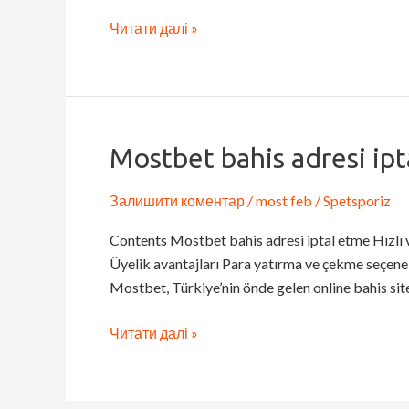
Giriş
Читати далі »
–
En
İyi
Online
Bahis
Mostbet
Mostbet bahis adresi ipt
Deneyimi
bahis
adresi
Залишити коментар
/
most feb
/
Spetsporiz
iptal
Contents Mostbet bahis adresi iptal etme Hızl
etme
Üyelik avantajları Para yatırma ve çekme seçene
–
Mostbet, Türkiye’nin önde gelen online bahis sit
Hızlı
ve
Читати далі »
Kolay
Yöntemler
–