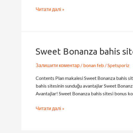
ve
Читати далі »
Etkili
Yöntemler
Sweet
Sweet Bonanza bahis site
Bonanza
bahis
Залишити коментар
/
bonan feb
/
Spetsporiz
sitesi
Contents Plan makalesi Sweet Bonanza bahis sit
bonus
bahis sitesinin sunduğu avantajlar Sweet Bonanza
kodu
Avantajlar! Sweet Bonanza bahis sitesi bonus kod
ücretsiz
–
Читати далі »
Harika
Avantajlar!