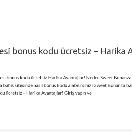
si bonus kodu ücretsiz – Harika A
esi bonus kodu ücretsiz Harika Avantajlar! Neden Sweet Bonanza b
 bahis sitesinde nasıl bonus kodu alabilirsiniz? Sweet Bonanza ba
u ücretsiz – Harika Avantajlar! Giriş yapın ve