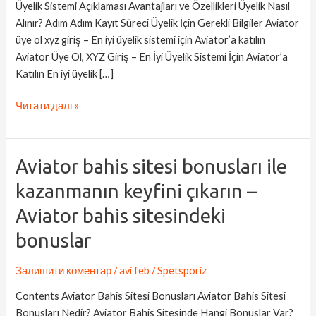
Üyelik Sistemi Açıklaması Avantajları ve Özellikleri Üyelik Nasıl
Üyelik
Alınır? Adım Adım Kayıt Süreci Üyelik İçin Gerekli Bilgiler Aviator
Sistemi
üye ol xyz giriş – En iyi üyelik sistemi için Aviator’a katılın
İçin
Aviator Üye Ol, XYZ Giriş – En İyi Üyelik Sistemi İçin Aviator’a
Aviator’a
Katılın En iyi üyelik […]
Katılın
Читати далі »
Aviator
Aviator bahis sitesi bonusları ile
bahis
kazanmanın keyfini çıkarın –
sitesi
Aviator bahis sitesindeki
bonusları
ile
bonuslar
kazanmanın
keyfini
Залишити коментар
/
avi feb
/
Spetsporiz
çıkarın
Contents Aviator Bahis Sitesi Bonusları Aviator Bahis Sitesi
–
Bonusları Nedir? Aviator Bahis Sitesinde Hangi Bonuslar Var?
Aviator