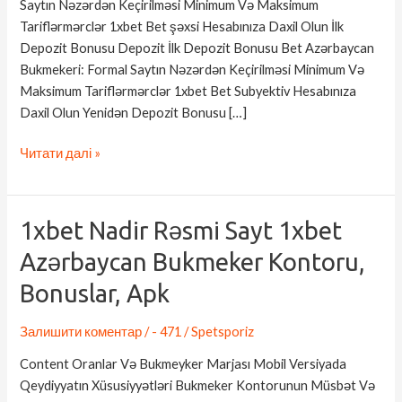
Saytın Nəzərdən Keçirilməsi Minimum Və Maksimum
Tariflərmərclər 1xbet Bet şəxsi Hesabınıza Daxil Olun İlk
Depozit Bonusu Depozit İlk Depozit Bonusu Bet Azərbaycan
Bukmekeri: Formal Saytın Nəzərdən Keçirilməsi Minimum Və
Maksimum Tariflərmərclər 1xbet Bet Subyektiv Hesabınıza
Daxil Olun Yenidən Depozit Bonusu […]
Читати далі »
1xbet
1xbet Nadir Rəsmi Sayt 1xbet
Nadir
Azərbaycan Bukmeker Kontoru,
Rəsmi
Bonuslar, Apk
Sayt
1xbet
Залишити коментар
/
- 471
/
Spetsporiz
Azərbaycan
Bukmeker
Content Oranlar Və Bukmeyker Marjası Mobil Versiyada
Kontoru,
Qeydiyyatın Xüsusiyyətləri Bukmeker Kontorunun Müsbət Və
Bonuslar,