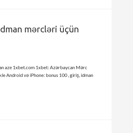
idman mərcləri üçün
can aze 1xbet.com 1xbet: Azərbaycan Mərc
e Android və iPhone: bonus 100 , giriş, idman