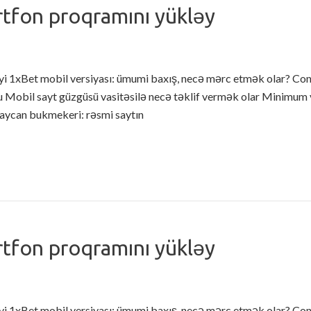
fon proqramını yükləy
1xBet mobil versiyası: ümumi baxış, necə mərc etmək olar? Cont
 Mobil sayt güzgüsü vasitəsilə necə təklif vermək olar Minimu
baycan bukmekeri: rəsmi saytın
fon proqramını yükləy
1xBet mobil versiyası: ümumi baxış, necə mərc etmək olar? Cont