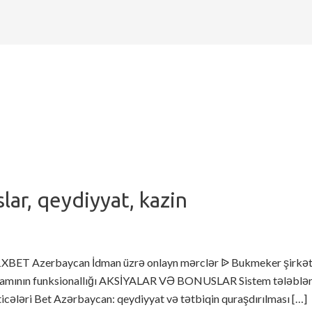
ar, qeydiyyat, kazin
 1XBET Azerbaycan İdman üzrə onlayn mərclər ᐉ Bukmeker şirkəti
amının funksionallığı AKSİYALAR VƏ BONUSLAR Sistem tələbləri B
icələri Bet Azərbaycan: qeydiyyat və tətbiqin quraşdırılması […]