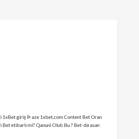
 1xBet giriş ᐉ aze 1xbet.com Content Bet Oran
et etibarlı mi? Qanuni Olub Bu ? Bet-də asan