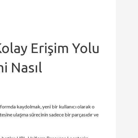
Kolay Erişim Yolu
i Nasıl
atformda kaydolmak, yeni bir kullanıcı olarak o
itesine ulaşma sürecinin sadece bir parçasıdır ve