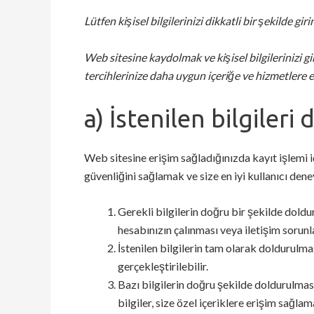
Lütfen kişisel bilgilerinizi dikkatli bir şekilde gi
Web sitesine kaydolmak ve kişisel bilgilerinizi g
tercihlerinize daha uygun içeriğe ve hizmetlere er
a) İstenilen bilgileri
Web sitesine erişim sağladığınızda kayıt işlemi i
güvenliğini sağlamak ve size en iyi kullanıcı dene
Gerekli bilgilerin doğru bir şekilde doldur
hesabınızın çalınması veya iletişim sorunla
İstenilen bilgilerin tam olarak doldurulma
gerçekleştirilebilir.
Bazı bilgilerin doğru şekilde doldurulması,
bilgiler, size özel içeriklere erişim sağlam