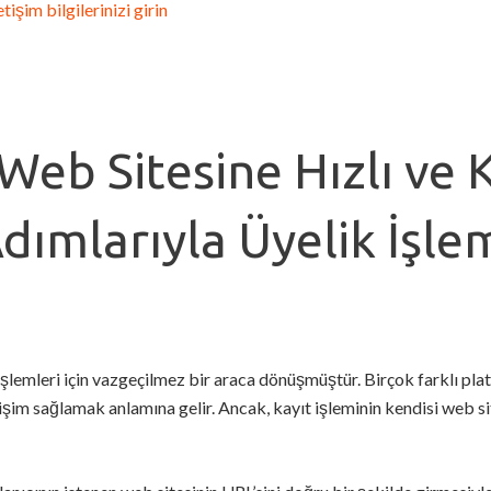
tişim bilgilerinizi girin
n Web Sitesine Hızlı ve 
ımlarıyla Üyelik İşlem
 işlemleri için vazgeçilmez bir araca dönüşmüştür. Birçok farklı pl
rişim sağlamak anlamına gelir. Ancak, kayıt işleminin kendisi web s