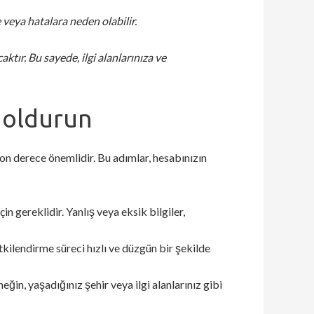
e veya hatalara neden olabilir.
ktır. Bu sayede, ilgi alanlarınıza ve
 doldurun
son derece önemlidir. Bu adımlar, hesabınızın
n gereklidir. Yanlış veya eksik bilgiler,
tkilendirme süreci hızlı ve düzgün bir şekilde
eğin, yaşadığınız şehir veya ilgi alanlarınız gibi