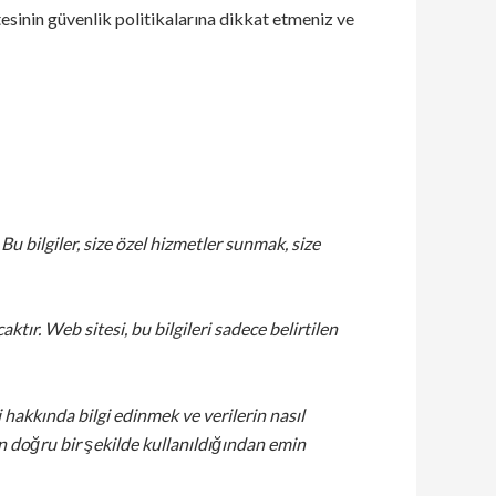
esinin güvenlik politikalarına dikkat etmeniz ve
Bu bilgiler, size özel hizmetler sunmak, size
ktır. Web sitesi, bu bilgileri sadece belirtilen
eri hakkında bilgi edinmek ve verilerin nasıl
zin doğru bir şekilde kullanıldığından emin