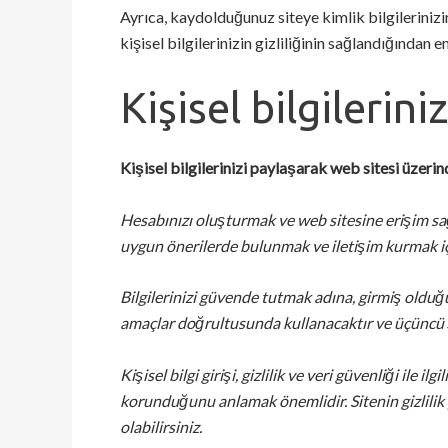
Ayrıca, kaydolduğunuz siteye kimlik bilgilerinizi
kişisel bilgilerinizin gizliliğinin sağlandığında
Kişisel bilgileriniz
Kişisel bilgilerinizi paylaşarak web sitesi üzerin
Hesabınızı oluşturmak ve web sitesine erişim sağla
uygun önerilerde bulunmak ve iletişim kurmak içi
Bilgilerinizi güvende tutmak adına, girmiş olduğunu
amaçlar doğrultusunda kullanacaktır ve üçüncü 
Kişisel bilgi girişi, gizlilik ve veri güvenliği ile 
korunduğunu anlamak önemlidir. Sitenin gizlilik po
olabilirsiniz.