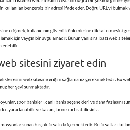
llanıcının istenen web sitesinin URL’sini doğru bir şekilde girmesi
çin kullanılan benzersiz bir adresi ifade eder. Doğru URL’yi bulmak
ne erişmek, kullanıcının güvenlik önlemlerine dikkat etmesini gerekt
lamak için yaygın bir uygulamadır. Bunun yanı sıra, bazı web sitele
 edebilir.
web sitesini ziyaret edin
elikle resmi web sitesine erişim sağlamanız gerekmektedir. Bu web 
nuz her şeyi sunmaktadır.
i oyunlar, spor bahisleri, canlı bahis seçenekleri ve daha fazlasını 
den yararlanabilir ve kazançlarınızı artırabilirsiniz.
omosyonlar sunan birçok fırsatı da içermektedir. Bu fırsatları kull