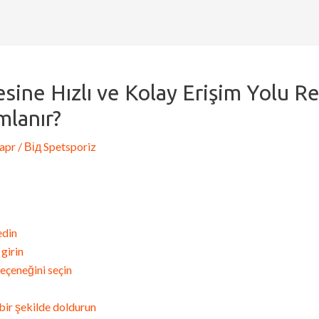
tesine Hızlı ve Kolay Erişim Yolu R
mlanır?
 apr
/ Від
Spetsporiz
edin
girin
eçeneğini seçin
z bir şekilde doldurun