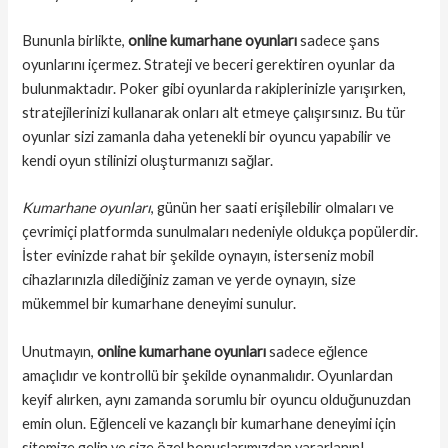
Bununla birlikte,
online kumarhane oyunları
sadece şans
oyunlarını içermez. Strateji ve beceri gerektiren oyunlar da
bulunmaktadır. Poker gibi oyunlarda rakiplerinizle yarışırken,
stratejilerinizi kullanarak onları alt etmeye çalışırsınız. Bu tür
oyunlar sizi zamanla daha yetenekli bir oyuncu yapabilir ve
kendi oyun stilinizi oluşturmanızı sağlar.
Kumarhane oyunları
, günün her saati erişilebilir olmaları ve
çevrimiçi platformda sunulmaları nedeniyle oldukça popülerdir.
İster evinizde rahat bir şekilde oynayın, isterseniz mobil
cihazlarınızla dilediğiniz zaman ve yerde oynayın, size
mükemmel bir kumarhane deneyimi sunulur.
Unutmayın,
online kumarhane oyunları
sadece eğlence
amaçlıdır ve kontrollü bir şekilde oynanmalıdır. Oyunlardan
keyif alırken, aynı zamanda sorumlu bir oyuncu olduğunuzdan
emin olun. Eğlenceli ve kazançlı bir kumarhane deneyimi için
sitemize gelin ve size özel bonuslarımızdan yararlanın!