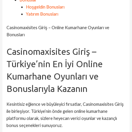
Hoşgeldin Bonusları
Yatırım Bonusları
Casinomaxisites Giriş – Online Kumarhane Oyunları ve
Bonusları
Casinomaxisites Giriş –
Türkiye’nin En İyi Online
Kumarhane Oyunları ve
Bonuslarıyla Kazanın
Kesintisiz eğlence ve büyüleyici fırsatlar, Casinomaxisites Giriş
ile birleşiyor. Türkiye’nin önde gelen online kumarhane
platformu olarak, sizlere heyecan verici oyunlar ve kazançlı
bonus seçenekleri sunuyoruz.