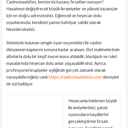
Casinomaxisites, benzersiz kazanç fırsatları sunuyor!
Hayatınızı değiştirecek büyük ikramiyeler ve yüksek kazançlar
için en doğru adrestesiniz. Eğlenceli ve heyecan dolu
oyunlarımızla, kendinizi şansın bahtiyar sahibi olarak
hissedeceksiniz.
Sitemizde bulunan zengin oyun seçenekleri ile casino
dünyasının kapılarını sonuna kadar aralayın. Slot makinelerinde
altınlarla dolu bir keşif macerasına atılabilir, blackjack ve rulet
masalarında heyecan dolu anlar yaşayabilirsiniz. Ayrıca,
profesyonel krupiyeler eşliğinde gerçek zamanlı olarak
oynayabileceğiniz canlı
https://casinomaxisitesi.com/
deneyimi
de sizi bekliyor.
Heyecanla beklenen büyük
ikramiyelerimiz, şanslı
oyunculara hayallerini
gerçekleştirme fırsatı