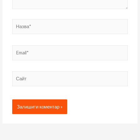
Назва*
Email*
Сайт