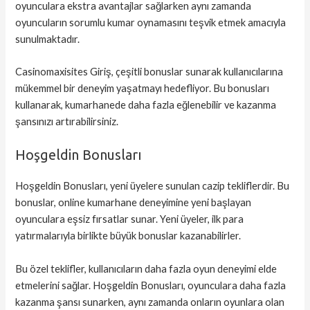
oyunculara ekstra avantajlar sağlarken aynı zamanda
oyuncuların sorumlu kumar oynamasını teşvik etmek amacıyla
sunulmaktadır.
Casinomaxisites Giriş, çeşitli bonuslar sunarak kullanıcılarına
mükemmel bir deneyim yaşatmayı hedefliyor. Bu bonusları
kullanarak, kumarhanede daha fazla eğlenebilir ve kazanma
şansınızı artırabilirsiniz.
Hoşgeldin Bonusları
Hoşgeldin Bonusları, yeni üyelere sunulan cazip tekliflerdir. Bu
bonuslar, online kumarhane deneyimine yeni başlayan
oyunculara eşsiz fırsatlar sunar. Yeni üyeler, ilk para
yatırmalarıyla birlikte büyük bonuslar kazanabilirler.
Bu özel teklifler, kullanıcıların daha fazla oyun deneyimi elde
etmelerini sağlar. Hoşgeldin Bonusları, oyunculara daha fazla
kazanma şansı sunarken, aynı zamanda onların oyunlara olan