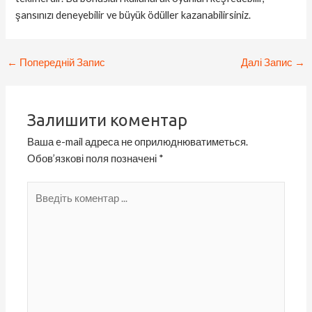
şansınızı deneyebilir ve büyük ödüller kazanabilirsiniz.
←
Попередній Запис
Далі Запис
→
Залишити коментар
Ваша e-mail адреса не оприлюднюватиметься.
Обов’язкові поля позначені
*
Введіть
коментар
...