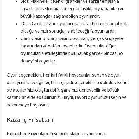
Slot Makineleri: Renkli grafikler ve farklı temalarla
tasarlanmış slot makineleri, kolaylıkla oynanabilen ve
büyük kazançlar sağlayabilen oyunlardır.
Dar Oyunları: Zar oyunları, şans faktörünün ön planda
olduğu ve hızlı sonuçlar alabileceğiniz oyunlardır.
Canlı Casino: Canlı casino oyunları, gerçek krupiyeler
tarafından yönetilen oyunlardır. Oyuncular diğer
oyuncularla etkileşimde bulunarak gerçek bir casino
deneyimi yaşarlar.
Oyun seçenekleri, her biri farklı heyecanlar sunan ve oyun
deneyiminizi zenginleştiren çeşitli seçeneklerle doludur. Kendi
stratejilerinizi oluşturabilir, şansınızı deneyebilir ve büyük
kazançlar elde edebilirsiniz. Haydi, favori oyununuzu seçin ve
kazanmaya başlayın!
Kazanç Fırsatları
Kumarhane oyunlarının ve bonusların keyfini süren