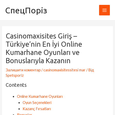
Перейти
Навігація
Main
СпецПоріз
до
по
Men
вмісту
запису
Casinomaxisites Giriş –
Türkiye’nin En İyi Online
Kumarhane Oyunları ve
Bonuslarıyla Kazanın
Залишити коментар
/
casinomaxisitessitesi mar
/ Від
Spetsporiz
Contents
Online Kumarhane Oyunları
Oyun Seçenekleri
Kazanç Fırsatları
Bonuslar