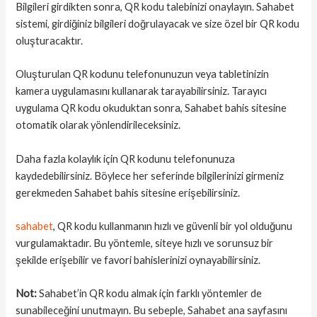
Bilgileri girdikten sonra, QR kodu talebinizi onaylayın. Sahabet
sistemi, girdiğiniz bilgileri doğrulayacak ve size özel bir QR kodu
oluşturacaktır.
Oluşturulan QR kodunu telefonunuzun veya tabletinizin
kamera uygulamasını kullanarak tarayabilirsiniz. Tarayıcı
uygulama QR kodu okuduktan sonra, Sahabet bahis sitesine
otomatik olarak yönlendirileceksiniz.
Daha fazla kolaylık için QR kodunu telefonunuza
kaydedebilirsiniz. Böylece her seferinde bilgilerinizi girmeniz
gerekmeden Sahabet bahis sitesine erişebilirsiniz.
sahabet
, QR kodu kullanmanın hızlı ve güvenli bir yol olduğunu
vurgulamaktadır. Bu yöntemle, siteye hızlı ve sorunsuz bir
şekilde erişebilir ve favori bahislerinizi oynayabilirsiniz.
Not:
Sahabet’in QR kodu almak için farklı yöntemler de
sunabileceğini unutmayın. Bu sebeple, Sahabet ana sayfasını