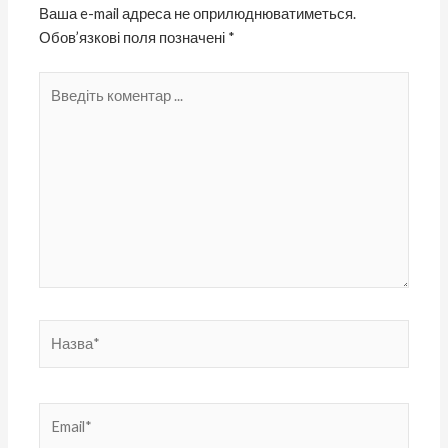
Ваша e-mail адреса не оприлюднюватиметься.
Обов’язкові поля позначені
*
Введіть
коментар
...
Назва*
Email*