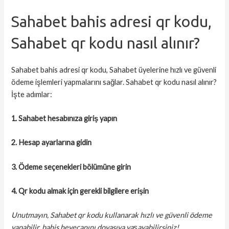
Sahabet bahis adresi qr kodu,
Sahabet qr kodu nasıl alınır?
Sahabet bahis adresi qr kodu, Sahabet üyelerine hızlı ve güvenli
ödeme işlemleri yapmalarını sağlar. Sahabet qr kodu nasıl alınır?
İşte adımlar:
1. Sahabet hesabınıza giriş yapın
2. Hesap ayarlarına gidin
3. Ödeme seçenekleri bölümüne girin
4. Qr kodu almak için gerekli bilgilere erişin
Unutmayın, Sahabet qr kodu kullanarak hızlı ve güvenli ödeme
yapabilir, bahis heyecanını doyasıya yaşayabilirsiniz!