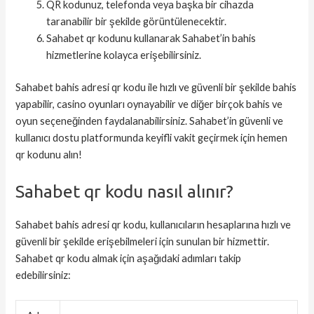
QR kodunuz, telefonda veya başka bir cihazda
taranabilir bir şekilde görüntülenecektir.
Sahabet qr kodunu kullanarak Sahabet’in bahis
hizmetlerine kolayca erişebilirsiniz.
Sahabet bahis adresi qr kodu ile hızlı ve güvenli bir şekilde bahis
yapabilir, casino oyunları oynayabilir ve diğer birçok bahis ve
oyun seçeneğinden faydalanabilirsiniz. Sahabet’in güvenli ve
kullanıcı dostu platformunda keyifli vakit geçirmek için hemen
qr kodunu alın!
Sahabet qr kodu nasıl alınır?
Sahabet bahis adresi qr kodu, kullanıcıların hesaplarına hızlı ve
güvenli bir şekilde erişebilmeleri için sunulan bir hizmettir.
Sahabet qr kodu almak için aşağıdaki adımları takip
edebilirsiniz: