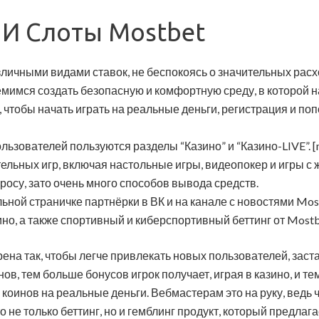
И Слоты Mostbet
личными видами ставок, не беспокоясь о значительных расхо
имся создать безопасную и комфортную среду, в которой н
чтобы начать играть на реальные деньги, регистрация и по
зователей пользуются разделы “Казино” и “Казино-LIVE”. [n
ельных игр, включая настольные игры, видеопокер и игры с
росу, зато очень много способов вывода средств.
ной страничке партнёрки в ВК и на канале с новостями Mostb
о, а также спортивный и киберспортивный беттинг от Mostb
на так, чтобы легче привлекать новых пользователей, заста
в, тем больше бонусов игрок получает, играя в казино, и те
коинов на реальные деньги. Вебмастерам это на руку, ведь 
 не только беттинг, но и гемблинг продукт, который предлаг