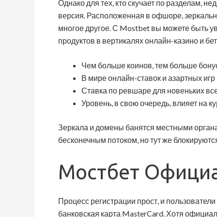
Однако для тех, кто скучает по разделам, н
версия. Расположенная в офшоре, зеркальна
многое другое. С Mostbet вы можете быть у
продуктов в вертикалях онлайн-казино и бе
Чем больше коинов, тем больше бонусо
В мире онлайн-ставок и азартных игр
Ставка по ревшаре для новеньких все
Уровень, в свою очередь, влияет на 
Зеркала и домены банятся местными орган
бесконечным потоком, но тут же блокируютс
Мостбет Офици
Процесс регистрации прост, и пользователи 
банковская карта MasterCard. Хотя официа