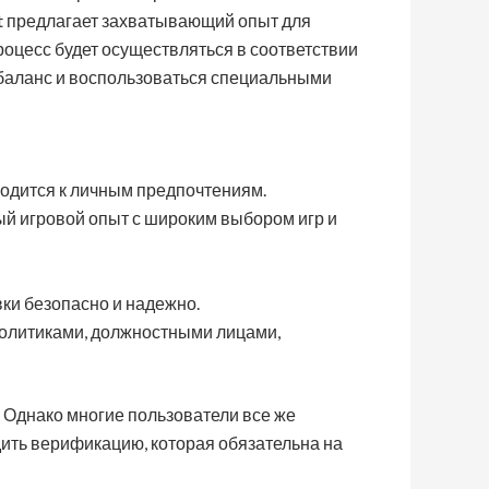
et предлагает захватывающий опыт для
роцесс будет осуществляться в соответствии
 баланс и воспользоваться специальными
сводится к личным предпочтениям.
й игровой опыт с широким выбором игр и
вки безопасно и надежно.
политиками, должностными лицами,
. Однако многие пользователи все же
ить верификацию, которая обязательна на