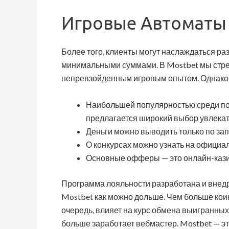
Игровые Автоматы 
Более того, клиенты могут наслаждаться раз
минимальными суммами. В Mostbet мы стрем
непревзойденным игровым опытом. Однако, 
Наибольшей популярностью среди поль
предлагается широкий выбор увлекат
Деньги можно выводить только по зап
О конкурсах можно узнать на официаль
Основные офферы — это онлайн-казин
Программа лояльности разработана и внедре
Mostbet как можно дольше. Чем больше коино
очередь, влияет на курс обмена выигранных 
больше заработает вебмастер. Mostbet — это