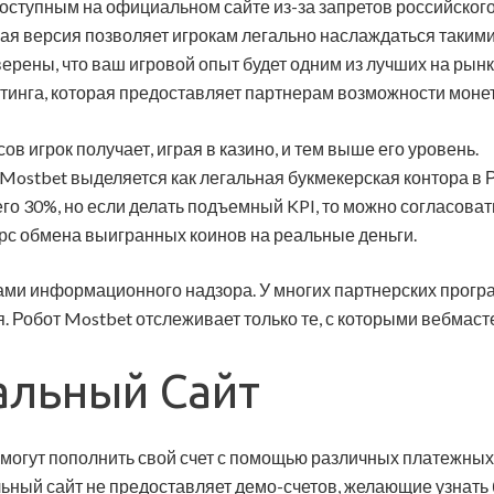
едоступным на официальном сайте из-за запретов российског
я версия позволяет игрокам легально наслаждаться такими иг
верены, что ваш игровой опыт будет одним из лучших на рын
ттинга, которая предоставляет партнерам возможности моне
в игрок получает, играя в казино, и тем выше его уровень.
 Mostbet выделяется как легальная букмекерская контора в 
го 30%, но если делать подъемный KPI, то можно согласова
курс обмена выигранных коинов на реальные деньги.
ами информационного надзора. У многих партнерских прог
я. Робот Mostbet отслеживает только те, с которыми вебмас
альный Сайт
могут пополнить свой счет с помощью различных платежных м
льный сайт не предоставляет демо-счетов, желающие узнать