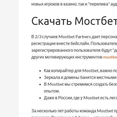
новых игроков в казино, так и “перелива” ау
Скачать Мостбе
В 2/3 случаев Mostbet Partners дает персо
регистрации внести бейслайн. Пользователи
зарегистрированного пользователя будут “
других мотивирующих инструментов
mostbet
Как копирайтер для Mostbet, важно п
Зеркала и домены банятся местными
В Mostbet мы стремимся создать без
опытом.
Даже в России, где у Mostbet есть л
За несколько лет работы команда Mostbet п