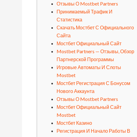
Отзывы О Mostbet Partners
Принимаемый Трафик И
Статистика
Скачать Мостбет С Официального
Сайта
Мостбет Официальный Сайт
Mostbet Partners — Отзывы, Обзор
Партнерской Программы
Игровые Автоматы И Слоты
Mostbet
Мостбет Регистрация С Бонусом
Нового Аккаунта
Отзывы О Mostbet Partners
Мостбет Официальный Сайт
Mostbet
Мостбет Казино
Регистрация И Начало Работы В