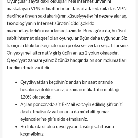
Oyunçular sayta daxil olduqları real İnternet ünvanını
maskalayan VPN xidmətlərindən də istifadə edə bilərlər. VPN
daxilində ünvan saxtakarlığının xüsusiyyətlərini nəzərə alaraq,
texnologiyanın İnternet sürətini ciddi şəkildə
məhdudlaşdırdığını xatırlamaq lazımdır. Buna görə də, bu üsul
sabit internet əlaqəsi olan oyunçular üçün daha uyğundur. Siz
həmçinin blokdan keçmək üçün proksi serverləri seçə bilərsiniz.
Ən yaxşı həll alternativ giriş üçün ən azı 2 yolun olmasıdır.
Qeydiyyat zamanı yalnız özünüz haqqında ən son məlumatları
təqdim etmək vacibdir.
Qeydiyyatdan keçdiyiniz andan bir saat ərzində
hesabınızı doldursanız, o zaman mükafatın məbləği
120% olacaqdır.
Açılan pəncərədə siz E-Mail və təyin edilmiş şifrənizi
daxil etməlisiniz və bununla da müxtəlif qumar
əyləncələrinə giriş əldə etməlisiniz.
Bu linkə daxil olub qeydiyyatın təsdiqi səhifəsinə
keçməlisiniz.