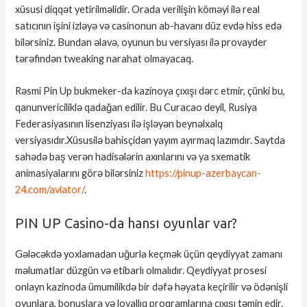
xüsusi diqqət yetirilməlidir. Orada verilişin köməyi ilə real
satıcının işini izləyə və casinonun ab-havanı düz evdə hiss edə
bilərsiniz. Bundan əlavə, oyunun bu versiyası ilə provayder
tərəfindən tweaking narahat olmayacaq.
Rəsmi Pin Up bukmeker-da kazinoya çıxışı dərc etmir, çünki bu,
qanunvericiliklə qadağan edilir. Bu Curacao deyil, Rusiya
Federasiyasının lisenziyası ilə işləyən beynəlxalq
versiyasıdır.Xüsusilə bahisçidən yayım ayırmaq lazımdır. Saytda
sahədə baş verən hadisələrin axınlarını və ya sxematik
animasiyalarını görə bilərsiniz
https://pinup-azerbaycan-
24.com/aviator/
.
PIN UP Casino-da hansı oyunlar var?
Gələcəkdə yoxlamadan uğurla keçmək üçün qeydiyyat zamanı
məlumatlar düzgün və etibarlı olmalıdır. Qeydiyyat prosesi
onlayn kazinoda ümumilikdə bir dəfə həyata keçirilir və ödənişli
oyunlara, bonuslara və loyallıq proqramlarına çıxışı təmin edir.