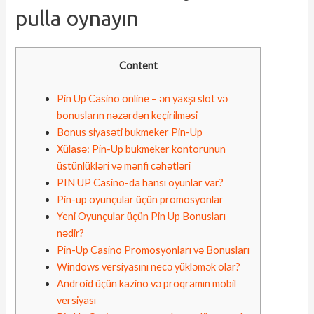
pulla oynayın
Content
Pin Up Casino online – ​​ən yaxşı slot və
bonusların nəzərdən keçirilməsi
Bonus siyasəti bukmeker Pin-Up
Xülasə: Pin-Up bukmeker kontorunun
üstünlükləri və mənfi cəhətləri
PIN UP Casino-da hansı oyunlar var?
Pin-up oyunçular üçün promosyonlar
Yeni Oyunçular üçün Pin Up Bonusları
nədir?
Pin-Up Casino Promosyonları və Bonusları
Windows versiyasını necə yükləmək olar?
Android üçün kazino və proqramın mobil
versiyası