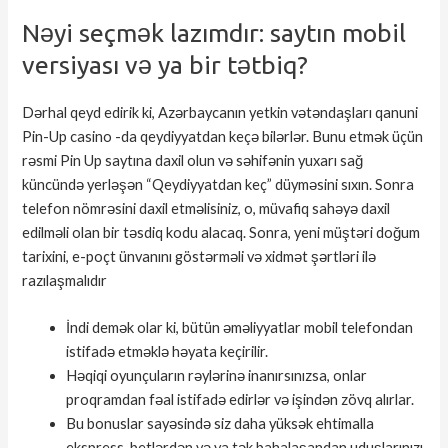
Nəyi seçmək lazımdır: saytın mobil
versiyası və ya bir tətbiq?
Dərhal qeyd edirik ki, Azərbaycanın yetkin vətəndaşları qanuni
Pin-Up casino -da qeydiyyatdan keçə bilərlər. Bunu etmək üçün
rəsmi Pin Up saytına daxil olun və səhifənin yuxarı sağ
küncündə yerləşən “Qeydiyyatdan keç” düyməsini sıxın. Sonra
telefon nömrəsini daxil etməlisiniz, o, müvafiq sahəyə daxil
edilməli olan bir təsdiq kodu alacaq. Sonra, yeni müştəri doğum
tarixini, e-poçt ünvanını göstərməli və xidmət şərtləri ilə
razılaşmalıdır
İndi demək olar ki, bütün əməliyyatlar mobil telefondan
istifadə etməklə həyata keçirilir.
Həqiqi oyunçuların rəylərinə inanırsınızsa, onlar
proqramdan fəal istifadə edirlər və işindən zövq alırlar.
Bu bonuslar sayəsində siz daha yüksək ehtimalla
ekspress-betlərdən və ya tək bahalaşandan uduşlarınızı