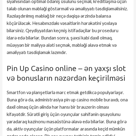
siyahısından optimal ödəniş üsulunu seçməli, kreditləşmə üçün
tələb olunan məbləği göstərməli və əməliyyatı təsdiqləməlisiniz.
Razılaşdırılmış məbləğ bir neçə dəqiqə ərzində balansa
köçürüləcək. Hesabınızdakı vəsaitlərin hərəkətini yoxlaya
bilərsiniz. Qeydiyyatdan keçmiş istifadəçilər bu proseduru
idarə edə bilərlər. Bundan sonra, şəxsi kabi daxil olmaq,
müəyyən bir maliyyə aləti seçmək, məbləği əlavə etmək və
əməliyyatı təsdiqləmək lazımdır.
Pin Up Casino online – ​​ən yaxşı slot
və bonusların nəzərdən keçirilməsi
Smartfon və planşetlərlə mərc etmək getdikcə populyarlaşır.
Buna görə də, administrasiya pin up casino mobile buraxdı, ona
daxil olmaq üçün əlində hər hansı bir brauzerin olması
kifayətdir. Sürətli giriş üçün oyunçular səhifənin qısayolunu
yaradaraq kazinonu masaüstünə əlavə edə bilərlər. Buna görə
də, aktiv oyunçular üçün platformalar arasında keçid mümkün