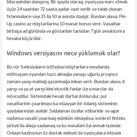
biləcəyindən danışırıq. Bir qayda olaraq, oyunçuya mərc etmək
üçün 24 saatdan 72 saata qədər vaxt verilir və tələb olunan
fırlanmaların sayı 25 ilə 50 arasında dəyişir. Bundan əlavə, Pin-
Up casino az müştərilərinə 10 manat bonus verir. Vəsaitlər
birbaşa ad günündə və göstərilən tarixdən 7 gün əvvəl/sonra
hesaba köçürülür.
Windows versiyasını necə yükləmək olar?
Bu cür funksiyaların istifadəsi müştərilərə meydanda
möhtəşəm oyundan həzz almaqla yanaşı, uğurlu proqnoz
zamanı yaxşı məbləğ qazanmağa imkan verir. Bundan əlavə, it
yarışı və ya at yarışı kimi ekzotik fənlər üzrə mərclər də
mövcuddur. Sistemdəki hesab dərhal doldurulur, pul
vəsaitlərinin çıxarılması isə müəyyən bir ödəniş sisteminin
qaydalarından asılıdır. Sadalanan üsullar etibarlıdır və əgər
nədənsə vəsaiti çıxarmaq mümkün olmayıbsa, konkret finteks
şirkəti ilə əlaqə saxlamaq və bu məsələni öyrənmək lazımdır.
Onlayn kazinonun öz dəstək xidməti də oyunçulara ixtisaslı