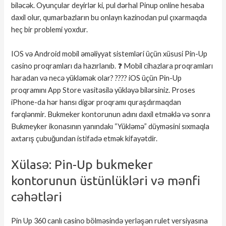
biləcək. Oyunçular deyirlər ki, pul dərhal Pinup online hesaba
daxil olur, qumarbazların bu onlayn kazinodan pul çıxarmaqda
heç bir problemi yoxdur.
IOS və Android mobil əməliyyat sistemləri üçün xüsusi Pin-Up
casino proqramları da hazırlanıb. ❓ Mobil cihazlara proqramları
haradan və necə yükləmək olar? ???? iOS üçün Pin-Up
proqramını App Store vasitəsilə yükləyə bilərsiniz. Proses
iPhone-da hər hansı digər proqramı quraşdırmaqdan
fərqlənmir. Bukmeker kontorunun adını daxil etməklə və sonra
Bukmeyker ikonasının yanındakı “Yükləmə” düyməsini sıxmaqla
axtarış çubuğundan istifadə etmək kifayətdir.
Xülasə: Pin-Up bukmeker
kontorunun üstünlükləri və mənfi
cəhətləri
Pin Up 360 canlı casino bölməsində yerləşən rulet versiyasına