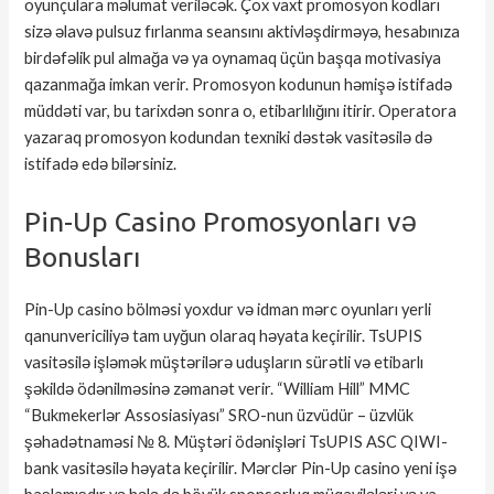
oyunçulara məlumat veriləcək. Çox vaxt promosyon kodları
sizə əlavə pulsuz fırlanma seansını aktivləşdirməyə, hesabınıza
birdəfəlik pul almağa və ya oynamaq üçün başqa motivasiya
qazanmağa imkan verir. Promosyon kodunun həmişə istifadə
müddəti var, bu tarixdən sonra o, etibarlılığını itirir. Operatora
yazaraq promosyon kodundan texniki dəstək vasitəsilə də
istifadə edə bilərsiniz.
Pin-Up Casino Promosyonları və
Bonusları
Pin-Up casino bölməsi yoxdur və idman mərc oyunları yerli
qanunvericiliyə tam uyğun olaraq həyata keçirilir. TsUPIS
vasitəsilə işləmək müştərilərə uduşların sürətli və etibarlı
şəkildə ödənilməsinə zəmanət verir. “William Hill” MMC
“Bukmekerlər Assosiasiyası” SRO-nun üzvüdür – üzvlük
şəhadətnaməsi № 8. Müştəri ödənişləri TsUPIS ASC QIWI-
bank vasitəsilə həyata keçirilir. Mərclər Pin-Up casino yeni işə