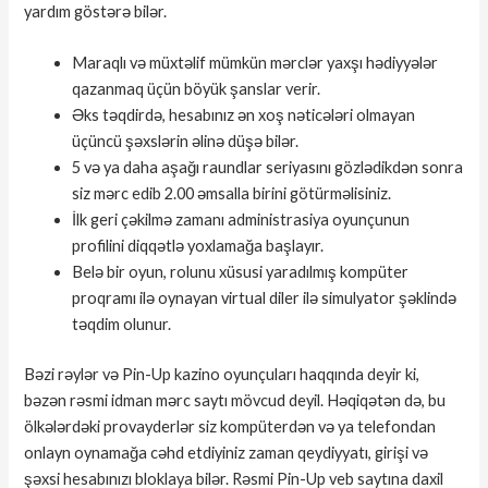
yardım göstərə bilər.
Maraqlı və müxtəlif mümkün mərclər yaxşı hədiyyələr
qazanmaq üçün böyük şanslar verir.
Əks təqdirdə, hesabınız ən xoş nəticələri olmayan
üçüncü şəxslərin əlinə düşə bilər.
5 və ya daha aşağı raundlar seriyasını gözlədikdən sonra
siz mərc edib 2.00 əmsalla birini götürməlisiniz.
İlk geri çəkilmə zamanı administrasiya oyunçunun
profilini diqqətlə yoxlamağa başlayır.
Belə bir oyun, rolunu xüsusi yaradılmış kompüter
proqramı ilə oynayan virtual diler ilə simulyator şəklində
təqdim olunur.
Bəzi rəylər və Pin-Up kazino oyunçuları haqqında deyir ki,
bəzən rəsmi idman mərc saytı mövcud deyil. Həqiqətən də, bu
ölkələrdəki provayderlər siz kompüterdən və ya telefondan
onlayn oynamağa cəhd etdiyiniz zaman qeydiyyatı, girişi və
şəxsi hesabınızı bloklaya bilər. Rəsmi Pin-Up veb saytına daxil