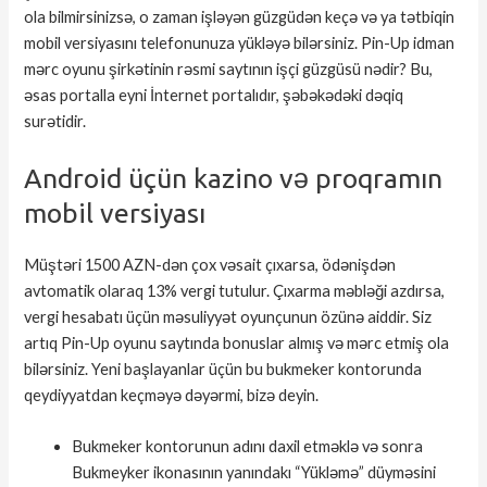
ola bilmirsinizsə, o zaman işləyən güzgüdən keçə və ya tətbiqin
mobil versiyasını telefonunuza yükləyə bilərsiniz. Pin-Up idman
mərc oyunu şirkətinin rəsmi saytının işçi güzgüsü nədir? Bu,
əsas portalla eyni İnternet portalıdır, şəbəkədəki dəqiq
surətidir.
Android üçün kazino və proqramın
mobil versiyası
Müştəri 1500 AZN-dən çox vəsait çıxarsa, ödənişdən
avtomatik olaraq 13% vergi tutulur. Çıxarma məbləği azdırsa,
vergi hesabatı üçün məsuliyyət oyunçunun özünə aiddir. Siz
artıq Pin-Up oyunu saytında bonuslar almış və mərc etmiş ola
bilərsiniz. Yeni başlayanlar üçün bu bukmeker kontorunda
qeydiyyatdan keçməyə dəyərmi, bizə deyin.
Bukmeker kontorunun adını daxil etməklə və sonra
Bukmeyker ikonasının yanındakı “Yükləmə” düyməsini