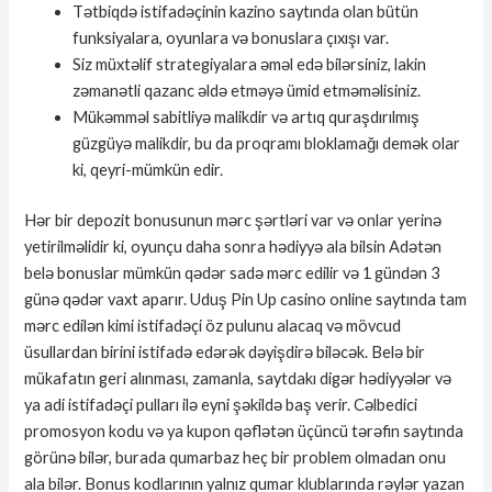
Tətbiqdə istifadəçinin kazino saytında olan bütün
funksiyalara, oyunlara və bonuslara çıxışı var.
Siz müxtəlif strategiyalara əməl edə bilərsiniz, lakin
zəmanətli qazanc əldə etməyə ümid etməməlisiniz.
Mükəmməl sabitliyə malikdir və artıq quraşdırılmış
güzgüyə malikdir, bu da proqramı bloklamağı demək olar
ki, qeyri-mümkün edir.
Hər bir depozit bonusunun mərc şərtləri var və onlar yerinə
yetirilməlidir ki, oyunçu daha sonra hədiyyə ala bilsin Adətən
belə bonuslar mümkün qədər sadə mərc edilir və 1 gündən 3
günə qədər vaxt aparır. Uduş Pin Up casino online saytında tam
mərc edilən kimi istifadəçi öz pulunu alacaq və mövcud
üsullardan birini istifadə edərək dəyişdirə biləcək. Belə bir
mükafatın geri alınması, zamanla, saytdakı digər hədiyyələr və
ya adi istifadəçi pulları ilə eyni şəkildə baş verir. Cəlbedici
promosyon kodu və ya kupon qəflətən üçüncü tərəfin saytında
görünə bilər, burada qumarbaz heç bir problem olmadan onu
ala bilər. Bonus kodlarının yalnız qumar klublarında rəylər yazan