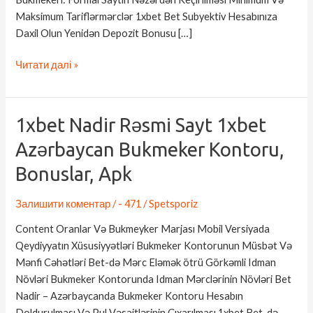
Maksimum Tariflərmərclər 1xbet Bet Subyektiv Hesabınıza
Daxil Olun Yenidən Depozit Bonusu […]
Читати далі »
1xbet
1xbet Nadir Rəsmi Sayt 1xbet
Nadir
Azərbaycan Bukmeker Kontoru,
Rəsmi
Bonuslar, Apk
Sayt
1xbet
Залишити коментар
/
- 471
/
Spetsporiz
Azərbaycan
Bukmeker
Content Oranlar Və Bukmeyker Marjası Mobil Versiyada
Kontoru,
Qeydiyyatın Xüsusiyyətləri Bukmeker Kontorunun Müsbət Və
Bonuslar,
Mənfi Cəhətləri Bet-də Mərc Eləmək ötrü Görkəmli Idman
Apk
Növləri Bukmeker Kontorunda Idman Mərclərinin Növləri Bet
Nadir – Azərbaycanda Bukmeker Kontoru Hesabın
Doldurulması Və Pul Vəsaitlərinin Çıxarılması 1xbet Bet-də