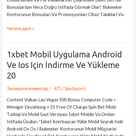
Bonuslardan Necə Doğru Istifadə Görmək Olar? Bukmeker
Kontorunun Bonusları Və Promosyonları Cihaz Tələbləri Və
Читати далі »
1xbet
1xbet Mobil Uygulama Android
Mobil
Ve Ios Için İndirme Ve Yükleme
Uygulama
20
Android
Ve
Залишити коментар
/
- 471
/
Spetsporiz
Ios
Için
Content Vulkan Las Vegas 500 Bonus Computer Code »
İndirme
Weniger Einzahlung + 55 Free Of Charge Spin Bet Mobi
Ve
Tətbiqi Və Mobil Sayt Versiyası 1xbet Mobile Və Ondan
Yükleme
Istifadə Üsulları “1xbet Azerbaycan Yükle Mobil Seyrək Indir
20
Android Os Os I Bukmeker Kontorunun Mobil Müştərisi