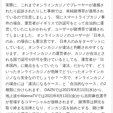
実際に、これまでオンラインカジノでプレーヤーが逮捕さ
は
れたり起訴されたりした事例では、単純賭博罪が適用され
違
ているので注意しましょう。 現にスマートライブカジノ事
法？
件の場合、運営者がイギリスで許認可をとって合法的に運
逮
営していたにもかかわらず、ユーザーが賭博罪で逮捕され
捕
てしまいました。 オンラインカジノのユーザーが「日本人
さ
のみ」の場合にも要注意です。 日本人のみをターゲットに
れ
していると、オンラインカジノが違法と判断されやすくな
て
ります。 オンラインカジノの運営者が、カジノが合法とさ
捕
れる国で認可や許可を受けているとしても、運営者が「日
ま
本国内」に拠点をもっていたら「違法」だからです。 どう
る
いったオンラインカジノが危険でどういったオンラインカ
危
ジノなら安全なのでしょうか？ 一方で、オンラインカジノ
険
の場合には「違法になるケース」と「合法的なケース」の2
性
種類に分けられます。 DAZNでは2021年8月11日(水)から、
は？
地上波やAbemaTVでは2021年8月13日(金)から吉田麻也選手
日
が登場するコマーシャルが放映されます。 賭博罪は胴元を
本
取り締まる法律となり、インカジ店を始めとする、賭け事
の