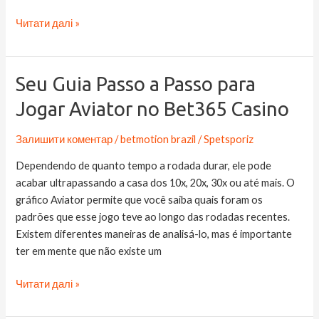
Читати далі »
Seu
Seu Guia Passo a Passo para
Guia
Jogar Aviator no Bet365 Casino
Passo
a
Залишити коментар
/
betmotion brazil
/
Spetsporiz
Passo
para
Dependendo de quanto tempo a rodada durar, ele pode
Jogar
acabar ultrapassando a casa dos 10x, 20x, 30x ou até mais. O
Aviator
gráfico Aviator permite que você saiba quais foram os
no
padrões que esse jogo teve ao longo das rodadas recentes.
Bet365
Existem diferentes maneiras de analisá-lo, mas é importante
Casino
ter em mente que não existe um
Читати далі »