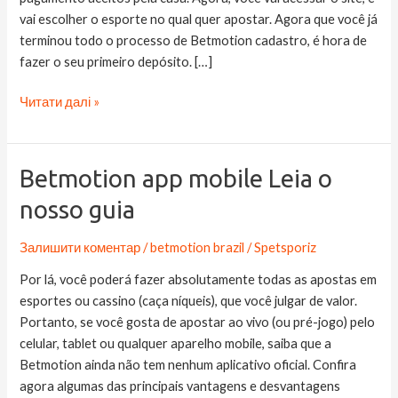
vai escolher o esporte no qual quer apostar. Agora que você já
terminou todo o processo de Betmotion cadastro, é hora de
fazer o seu primeiro depósito. […]
Читати далі »
Betmotion
Betmotion app mobile Leia o
app
nosso guia
mobile
Leia
Залишити коментар
/
betmotion brazil
/
Spetsporiz
o
nosso
Por lá, você poderá fazer absolutamente todas as apostas em
guia
esportes ou cassino (caça níqueis), que você julgar de valor.
Portanto, se você gosta de apostar ao vivo (ou pré-jogo) pelo
celular, tablet ou qualquer aparelho mobile, saiba que a
Betmotion ainda não tem nenhum aplicativo oficial. Confira
agora algumas das principais vantagens e desvantagens