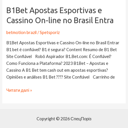
B1Bet
B1Bet Apostas Esportivas e
Apostas
Cassino On-line no Brasil Entra
Esportivas
e
betmotion brazil
/
Spetsporiz
Cassino
On-
B1Bet Apostas Esportivas e Cassino On-line no Brasil Entrar
line
B1 bet é confiável? B1 é segura? Content Resumo de B1 Bet
no
Site Confiável Robô Aspirador B1.Bet.com: É Confiável?
Brasil
Como Funciona a Plataforma? 2023 B1Bet – Apostas e
Entra
Cassino A B1 Bet tem cash out em apostas esportivas?
Opiniões e análises B1 Bet ???? Site Confiável Carrinho de
Читати далі »
Copyright © 2026 СпецПоріз