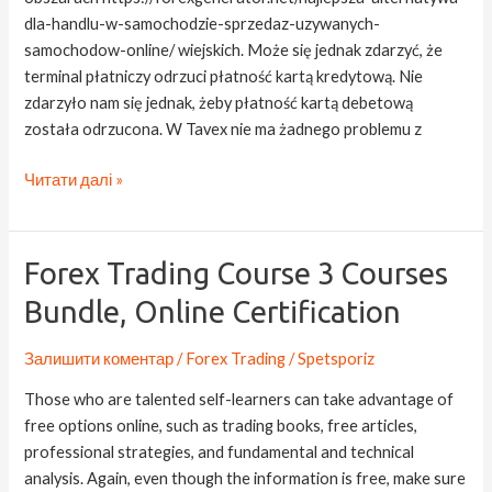
dla-handlu-w-samochodzie-sprzedaz-uzywanych-
samochodow-online/ wiejskich. Może się jednak zdarzyć, że
terminal płatniczy odrzuci płatność kartą kredytową. Nie
zdarzyło nam się jednak, żeby płatność kartą debetową
została odrzucona. W Tavex nie ma żadnego problemu z
Читати далі »
Forex
Forex Trading Course 3 Courses
Trading
Bundle, Online Certification
Course
3
Залишити коментар
/
Forex Trading
/
Spetsporiz
Courses
Bundle,
Those who are talented self-learners can take advantage of
Online
free options online, such as trading books, free articles,
Certification
professional strategies, and fundamental and technical
analysis. Again, even though the information is free, make sure