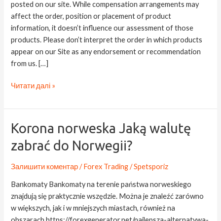
posted on our site. While compensation arrangements may
Buy
affect the order, position or placement of product
in
information, it doesn’t influence our assessment of those
2023?
products. Please don’t interpret the order in which products
The
appear on our Site as any endorsement or recommendation
Motley
from us. […]
Fool
Читати далі »
Korona
Korona norweska Jaką walutę
norweska
zabrać do Norwegii?
Jaką
walutę
Залишити коментар
/
Forex Trading
/
Spetsporiz
zabrać
do
Bankomaty Bankomaty na terenie państwa norweskiego
Norwegii?
znajdują się praktycznie wszędzie. Można je znaleźć zarówno
w większych, jak i w mniejszych miastach, również na
obszarach https://forexgenerator.net/najlepsza-alternatywa-