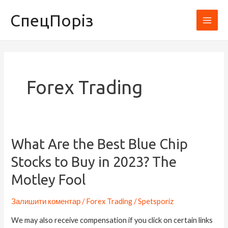
Перейти
Main
СпецПоріз
до
Men
вмісту
Forex Trading
What
What Are the Best Blue Chip
Are
Stocks to Buy in 2023? The
the
Motley Fool
Best
Blue
Залишити коментар
/
Forex Trading
/
Spetsporiz
Chip
Stocks
We may also receive compensation if you click on certain links
to