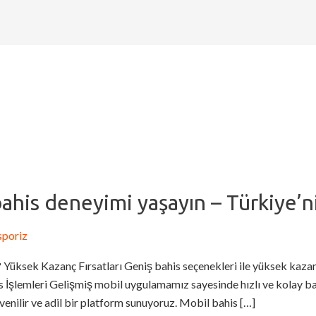
bahis deneyimi yaşayın – Türkiye’ni
sporiz
üksek Kazanç Fırsatları Geniş bahis seçenekleri ile yüksek kazanç 
is İşlemleri Gelişmiş mobil uygulamamız sayesinde hızlı ve kolay bah
üvenilir ve adil bir platform sunuyoruz. Mobil bahis […]