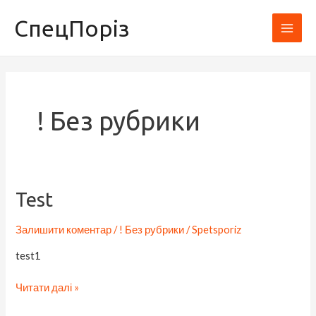
Перейти
Main
СпецПоріз
до
Men
вмісту
! Без рубрики
Test
Test
Залишити коментар
/
! Без рубрики
/
Spetsporiz
test1
Читати далі »