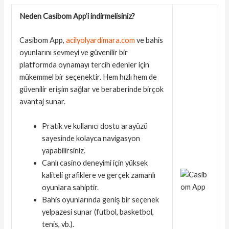
Neden Casibom App’i indirmelisiniz?
Casibom App,
acilyolyardimara.com
ve bahis
oyunlarını sevmeyi ve güvenilir bir
platformda oynamayı tercih edenler için
mükemmel bir seçenektir. Hem hızlı hem de
güvenilir erişim sağlar ve beraberinde birçok
avantaj sunar.
Pratik ve kullanıcı dostu arayüzü
sayesinde kolayca navigasyon
yapabilirsiniz.
Canlı casino deneyimi için yüksek
kaliteli grafiklere ve gerçek zamanlı
oyunlara sahiptir.
Bahis oyunlarında geniş bir seçenek
yelpazesi sunar (futbol, basketbol,
tenis, vb.).