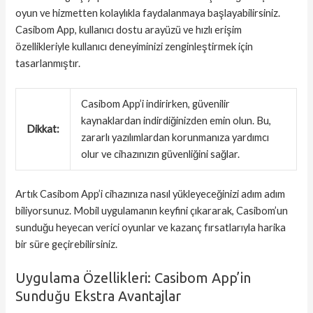
oyun ve hizmetten kolaylıkla faydalanmaya başlayabilirsiniz.
Casibom App, kullanıcı dostu arayüzü ve hızlı erişim
özellikleriyle kullanıcı deneyiminizi zenginleştirmek için
tasarlanmıştır.
Casibom App’i indirirken, güvenilir
kaynaklardan indirdiğinizden emin olun. Bu,
Dikkat:
zararlı yazılımlardan korunmanıza yardımcı
olur ve cihazınızın güvenliğini sağlar.
Artık Casibom App’i cihazınıza nasıl yükleyeceğinizi adım adım
biliyorsunuz. Mobil uygulamanın keyfini çıkararak, Casibom’un
sunduğu heyecan verici oyunlar ve kazanç fırsatlarıyla harika
bir süre geçirebilirsiniz.
Uygulama Özellikleri: Casibom App’in
Sunduğu Ekstra Avantajlar