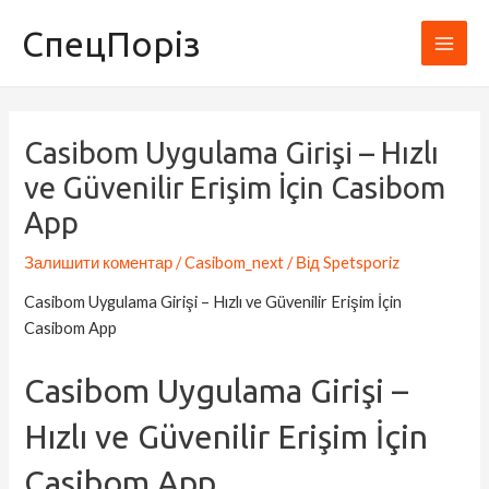
Перейти
Навігація
Main
СпецПоріз
до
по
Men
вмісту
запису
Casibom Uygulama Girişi – Hızlı
ve Güvenilir Erişim İçin Casibom
App
Залишити коментар
/
Casibom_next
/ Від
Spetsporiz
Casibom Uygulama Girişi – Hızlı ve Güvenilir Erişim İçin
Casibom App
Casibom Uygulama Girişi –
Hızlı ve Güvenilir Erişim İçin
Casibom App