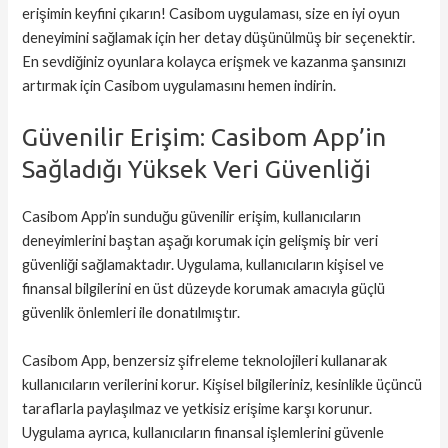
erişimin keyfini çıkarın! Casibom uygulaması, size en iyi oyun
deneyimini sağlamak için her detay düşünülmüş bir seçenektir.
En sevdiğiniz oyunlara kolayca erişmek ve kazanma şansınızı
artırmak için Casibom uygulamasını hemen indirin.
Güvenilir Erişim: Casibom App’in
Sağladığı Yüksek Veri Güvenliği
Casibom App’in sunduğu güvenilir erişim, kullanıcıların
deneyimlerini baştan aşağı korumak için gelişmiş bir veri
güvenliği sağlamaktadır. Uygulama, kullanıcıların kişisel ve
finansal bilgilerini en üst düzeyde korumak amacıyla güçlü
güvenlik önlemleri ile donatılmıştır.
Casibom App, benzersiz şifreleme teknolojileri kullanarak
kullanıcıların verilerini korur. Kişisel bilgileriniz, kesinlikle üçüncü
taraflarla paylaşılmaz ve yetkisiz erişime karşı korunur.
Uygulama ayrıca, kullanıcıların finansal işlemlerini güvenle