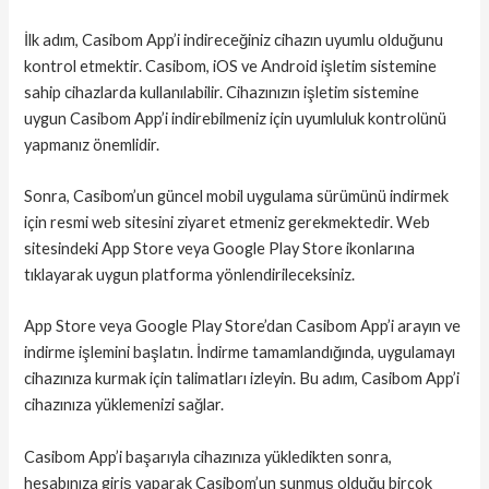
İlk adım, Casibom App’i indireceğiniz cihazın uyumlu olduğunu
kontrol etmektir. Casibom, iOS ve Android işletim sistemine
sahip cihazlarda kullanılabilir. Cihazınızın işletim sistemine
uygun Casibom App’i indirebilmeniz için uyumluluk kontrolünü
yapmanız önemlidir.
Sonra, Casibom’un güncel mobil uygulama sürümünü indirmek
için resmi web sitesini ziyaret etmeniz gerekmektedir. Web
sitesindeki App Store veya Google Play Store ikonlarına
tıklayarak uygun platforma yönlendirileceksiniz.
App Store veya Google Play Store’dan Casibom App’i arayın ve
indirme işlemini başlatın. İndirme tamamlandığında, uygulamayı
cihazınıza kurmak için talimatları izleyin. Bu adım, Casibom App’i
cihazınıza yüklemenizi sağlar.
Casibom App’i başarıyla cihazınıza yükledikten sonra,
hesabınıza giriş yaparak Casibom’un sunmuş olduğu birçok