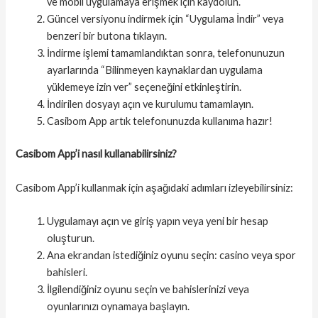
ve mobil uygulamaya erişmek için kaydolun.
Güncel versiyonu indirmek için “Uygulama İndir” veya
benzeri bir butona tıklayın.
İndirme işlemi tamamlandıktan sonra, telefonunuzun
ayarlarında “Bilinmeyen kaynaklardan uygulama
yüklemeye izin ver” seçeneğini etkinleştirin.
İndirilen dosyayı açın ve kurulumu tamamlayın.
Casibom App artık telefonunuzda kullanıma hazır!
Casibom App’i nasıl kullanabilirsiniz?
Casibom App’i kullanmak için aşağıdaki adımları izleyebilirsiniz:
Uygulamayı açın ve giriş yapın veya yeni bir hesap
oluşturun.
Ana ekrandan istediğiniz oyunu seçin: casino veya spor
bahisleri.
İlgilendiğiniz oyunu seçin ve bahislerinizi veya
oyunlarınızı oynamaya başlayın.