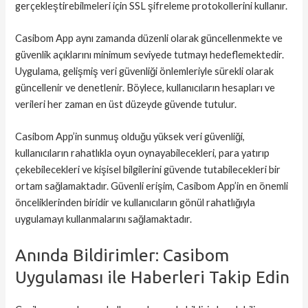
gerçekleştirebilmeleri için SSL şifreleme protokollerini kullanır.
Casibom App aynı zamanda düzenli olarak güncellenmekte ve
güvenlik açıklarını minimum seviyede tutmayı hedeflemektedir.
Uygulama, gelişmiş veri güvenliği önlemleriyle sürekli olarak
güncellenir ve denetlenir. Böylece, kullanıcıların hesapları ve
verileri her zaman en üst düzeyde güvende tutulur.
Casibom App’in sunmuş olduğu yüksek veri güvenliği,
kullanıcıların rahatlıkla oyun oynayabilecekleri, para yatırıp
çekebilecekleri ve kişisel bilgilerini güvende tutabilecekleri bir
ortam sağlamaktadır. Güvenli erişim, Casibom App’in en önemli
önceliklerinden biridir ve kullanıcıların gönül rahatlığıyla
uygulamayı kullanmalarını sağlamaktadır.
Anında Bildirimler: Casibom
Uygulaması ile Haberleri Takip Edin