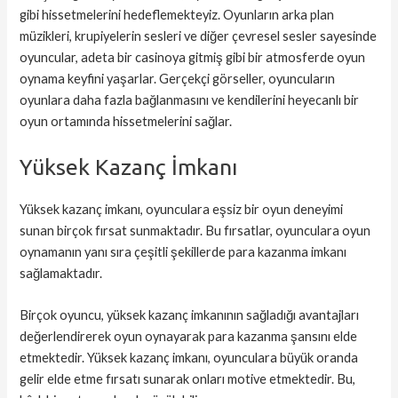
gibi hissetmelerini hedeflemekteyiz. Oyunların arka plan
müzikleri, krupiyelerin sesleri ve diğer çevresel sesler sayesinde
oyuncular, adeta bir casinoya gitmiş gibi bir atmosferde oyun
oynama keyfini yaşarlar. Gerçekçi görseller, oyuncuların
oyunlara daha fazla bağlanmasını ve kendilerini heyecanlı bir
oyun ortamında hissetmelerini sağlar.
Yüksek Kazanç İmkanı
Yüksek kazanç imkanı, oyunculara eşsiz bir oyun deneyimi
sunan birçok fırsat sunmaktadır. Bu fırsatlar, oyunculara oyun
oynamanın yanı sıra çeşitli şekillerde para kazanma imkanı
sağlamaktadır.
Birçok oyuncu, yüksek kazanç imkanının sağladığı avantajları
değerlendirerek oyun oynayarak para kazanma şansını elde
etmektedir. Yüksek kazanç imkanı, oyunculara büyük oranda
gelir elde etme fırsatı sunarak onları motive etmektedir. Bu,