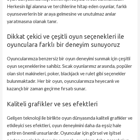
Herkesin ilgi alanına ve tercihlerine hitap eden oyunlar, farklı
oyunseverlerin bir araya gelmesine ve unutulmaz anılar
yaratmasına olanak tanır.
Dikkat çekici ve çeşitli oyun seçenekleri ile
oyunculara farklı bir deneyim sunuyoruz
Oyuncularımıza benzersiz bir oyun deneyimi sunmak için çeşitli
oyun seçeneklerine sahibiz. Sıcak oyunlarımız arasında, popüler
olan slot makineleri, poker, blackjack ve rulet gibi seçenekler
bulunmaktadır. Her bir oyun, oyuncularımıza heyecanlı ve
kazançlı bir zaman geçirme fırsatı sunar.
Kaliteli grafikler ve ses efektleri
Gelişen teknoloji ile birlikte oyun dünyasında kaliteli grafikler ve
etkileyici ses efektleri, oyun deneyimini daha da eşsiz hale
getiren önemli unsurlardır. Oyuncular için görsel ve işitsel