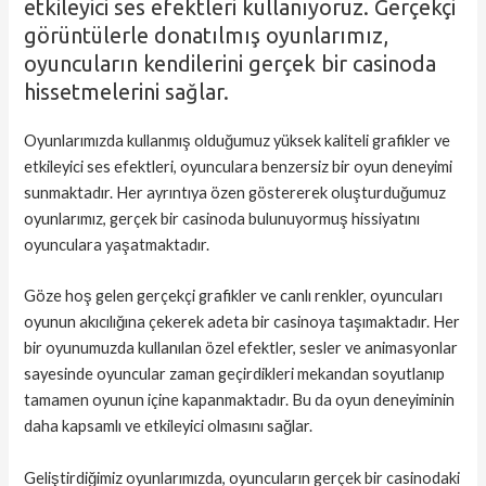
etkileyici ses efektleri kullanıyoruz. Gerçekçi
görüntülerle donatılmış oyunlarımız,
oyuncuların kendilerini gerçek bir casinoda
hissetmelerini sağlar.
Oyunlarımızda kullanmış olduğumuz yüksek kaliteli grafikler ve
etkileyici ses efektleri, oyunculara benzersiz bir oyun deneyimi
sunmaktadır. Her ayrıntıya özen göstererek oluşturduğumuz
oyunlarımız, gerçek bir casinoda bulunuyormuş hissiyatını
oyunculara yaşatmaktadır.
Göze hoş gelen gerçekçi grafikler ve canlı renkler, oyuncuları
oyunun akıcılığına çekerek adeta bir casinoya taşımaktadır. Her
bir oyunumuzda kullanılan özel efektler, sesler ve animasyonlar
sayesinde oyuncular zaman geçirdikleri mekandan soyutlanıp
tamamen oyunun içine kapanmaktadır. Bu da oyun deneyiminin
daha kapsamlı ve etkileyici olmasını sağlar.
Geliştirdiğimiz oyunlarımızda, oyuncuların gerçek bir casinodaki