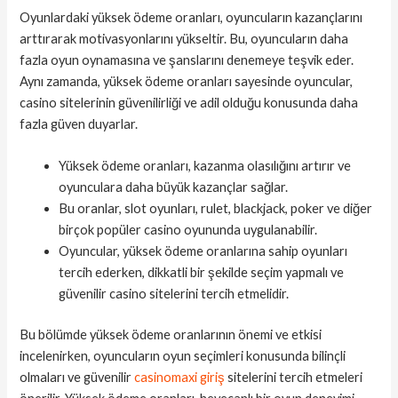
Oyunlardaki yüksek ödeme oranları, oyuncuların kazançlarını
arttırarak motivasyonlarını yükseltir. Bu, oyuncuların daha
fazla oyun oynamasına ve şanslarını denemeye teşvik eder.
Aynı zamanda, yüksek ödeme oranları sayesinde oyuncular,
casino sitelerinin güvenilirliği ve adil olduğu konusunda daha
fazla güven duyarlar.
Yüksek ödeme oranları, kazanma olasılığını artırır ve
oyunculara daha büyük kazançlar sağlar.
Bu oranlar, slot oyunları, rulet, blackjack, poker ve diğer
birçok popüler casino oyununda uygulanabilir.
Oyuncular, yüksek ödeme oranlarına sahip oyunları
tercih ederken, dikkatli bir şekilde seçim yapmalı ve
güvenilir casino sitelerini tercih etmelidir.
Bu bölümde yüksek ödeme oranlarının önemi ve etkisi
incelenirken, oyuncuların oyun seçimleri konusunda bilinçli
olmaları ve güvenilir
casinomaxi giriş
sitelerini tercih etmeleri