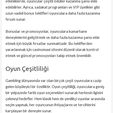
etkinliklerde, oyuncular çeşitli ödüller kazanma şansı elde
edebilirler. Ayrıca, sadakat programları ve VIP üyelikler gibi
uzun vadeli bonus teklifleri oyunculara daha fazla kazanma
fırsatı sunar.
Bonuslar ve promosyonlar, oyunculara kumarhane
deneyimlerini geliştirmek ve daha fazla kazanma şansı elde
etmek için büyük fırsatlar sunmaktadır. Bu tekliflerden
yararlanmak için casinomaxi sitesini düzenli olarak kontrol
etmek ve güncel promosyonları takip etmek önemlidir.
Oyun Çeşitliliği
Gambling dünyasında var olan birçok çeşit oyunculara cazip
gelen büyüleyici bir özelliktir. Oyun çeşitliliği, oyunculara geniş
bir yelpazede farklı oyun seçenekleri sunarak herkesin ilgisini
çekmeyi hedefler. Hem klasik hem de yenilikçi oyunlar arasında
seçim yapmak, her oyuncunun ihtiyaçlarını ve tercihlerini
karşılayan bir deneyim sunar.