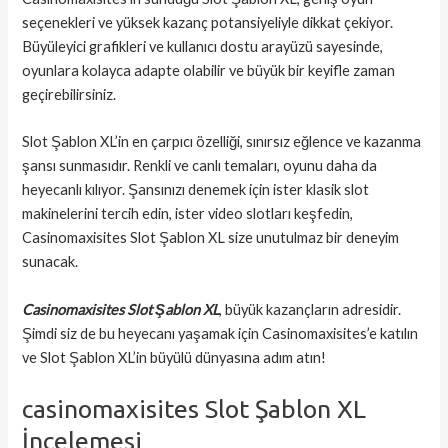
seçenekleri ve yüksek kazanç potansiyeliyle dikkat çekiyor.
Büyüleyici grafikleri ve kullanıcı dostu arayüzü sayesinde,
oyunlara kolayca adapte olabilir ve büyük bir keyifle zaman
geçirebilirsiniz.
Slot Şablon XL’in en çarpıcı özelliği, sınırsız eğlence ve kazanma
şansı sunmasıdır. Renkli ve canlı temaları, oyunu daha da
heyecanlı kılıyor. Şansınızı denemek için ister klasik slot
makinelerini tercih edin, ister video slotları keşfedin,
Casinomaxisites Slot Şablon XL size unutulmaz bir deneyim
sunacak.
Casinomaxisites Slot Şablon XL
, büyük kazançların adresidir.
Şimdi siz de bu heyecanı yaşamak için Casinomaxisites’e katılın
ve Slot Şablon XL’in büyülü dünyasına adım atın!
casinomaxisites Slot Şablon XL
İncelemesi