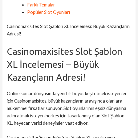
Farklı Temalar
Popüler Slot Oyunları
Casinomaxisites Slot Şablon XL İncelemesi: Büyük Kazançların
Adresi!
Casinomaxisites Slot Şablon
XL İncelemesi – Büyük
Kazançların Adresi!
Online kumar dünyasında yeni bir boyut keşfetmek isteyenler
için Casinomaxisites, büyük kazançların arayışında olanlara
mükemmel fırsatlar sunuyor. Slot oyunlarının eşsiz dünyasına
adım atmak isteyen herkes için tasarlanmış olan Slot Şablon
XL, heyecan verici deneyimler vaat ediyor.
Casinomaxisites’in sunduğu Slot Şablon XL, geniş oyun