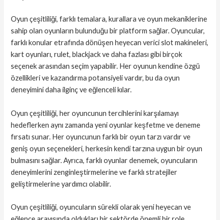
Oyun çeşitliliği, farklı temalara, kurallara ve oyun mekaniklerine
sahip olan oyunların bulunduğu bir platform sağlar. Oyuncular,
farklı konular etrafında dönüşen heyecan verici slot makineleri,
kart oyunları, rulet, blackjack ve daha fazlası gibi birçok
seçenek arasından seçim yapabilir. Her oyunun kendine özgü
özellikleri ve kazandırma potansiyeli vardır, bu da oyun
deneyimini daha ilginç ve eğlenceli kılar.
Oyun çeşitliliği, her oyuncunun tercihlerini karşılamayı
hedeflerken aynı zamanda yeni oyunlar keşfetme ve deneme
fırsatı sunar. Her oyuncunun farklı bir oyun tarzı vardır ve
geniş oyun seçenekleri, herkesin kendi tarzına uygun bir oyun
bulmasını sağlar. Ayrıca, farklı oyunlar denemek, oyuncuların
deneyimlerini zenginleştirmelerine ve farklı stratejiler
geliştirmelerine yardımcı olabilir.
Oyun çeşitliliği, oyuncuların sürekli olarak yeni heyecan ve
eğlence arayışında oldukları bir sektörde önemli bir role