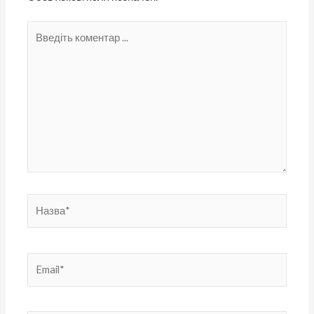
Введіть
коментар
...
Назва*
Email*