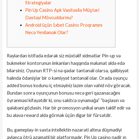
Strategiyalar
Pin Up Casino Apk Vasitəsilə Müştəri
Dəstəyi Mövcuddurmu?
Android üçün 1xbet Casino Proqramını
Necə Yeniləmək Olar?
Rəylərdən istifadə edərək siz müxtəlif xidmətlər Pin-up və
bukmeker kontorunun imkanları haqqında məlumat əldə edə
bilərsiniz. Oyunun RTP-si nə qədər təntənəli olarsa, qalibiyyət
halında ödənişlər bir o kəmiyyət təntənəli olar. Orada oyunçu
added bonus kodunu iç etməyiniz lazım olan vahid növ görəcək.
Bundan sonra oyunçunun bonusu necə geri qazanacağını
öyrənməsi kifayətdir ki, onu sakitcə oynamağa” “başlasın və
qələbəni gözləsin. Hər bir promosyon unikal ənam təklif edir və
bu əlavə reward əldə görmək üçün digər bir fürsətdir.
Bu, gameplay-in saxta intellektin nəzarəti altına düşmədiyi
əyləncə ötrü əzəmətli bir platformadır. Pin Up casino nadir ın