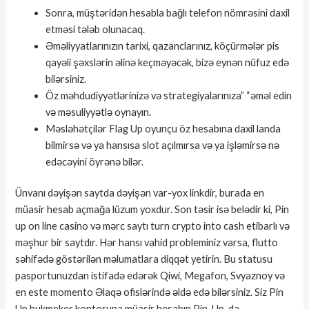
Sonra, müştəridən hesabla bağlı telefon nömrəsini daxil
etməsi tələb olunacaq.
Əməliyyatlarınızın tarixi, qazanclarınız, köçürmələr pis
qayəli şəxslərin əlinə keçməyəcək, bizə eynən nüfuz edə
bilərsiniz.
Öz məhdudiyyətlərinizə və strategiyalarınıza” “əməl edin
və məsuliyyətlə oynayın.
Məsləhətçilər Flag Up oyunçu öz hesabına daxil landa
bilmirsə və ya hansısa slot açılmırsa və ya işləmirsə nə
edəcəyini öyrənə bilər.
Ünvanı dəyişən saytda dəyişən var-yox linkdir, burada en
müasir hesab açmağa lüzum yoxdur. Son təsir isə belədir ki, Pin
up on line casino və mərc saytı turn crypto into cash etibarlı və
məşhur bir saytdır. Hər hansı vahid probleminiz varsa, flutto
səhifədə göstərilən məlumatlara diqqət yetirin. Bu statusu
pasportunuzdan istifadə edərək Qiwi, Megafon, Svyaznoy və
en este momento Əlaqə ofislərində əldə edə bilərsiniz. Siz Pin
Up bukmeker kontoruna müasir hesabın Pin-Up-da