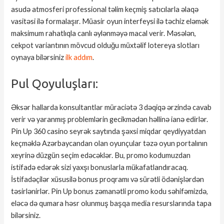
asudə atmosferi professional təlim keçmiş satıcılarla əlaqə
vasitəsi ilə formalaşır. Müasir oyun interfeysi ilə təchiz eləmək
maksimum rahatlıqla canlı əylənməyə macal verir. Məsələn,
cekpot variantının mövcud olduğu müxtəlif lotereya slotları
oynaya bilərsiniz
ilk addım
.
Pul Qoyuluşları:
Əksər hallarda konsultantlar müraciətə 3 dəqiqə ərzində cavab
verir və yaranmış problemlərin gecikmədən həllinə ianə edirlər.
Pin Up 360 casino seyrək saytında şəxsi miqdar qeydiyyatdan
keçməklə Azərbaycandan olan oyunçular təzə oyun portalının
xeyrinə düzgün seçim edəcəklər. Bu, promo kodumuzdan
istifadə edərək sizi yaxşı bonuslarla mükafatlandıracaq.
İstifadəçilər xüsusilə bonus proqramı və sürətli ödənişlərdən
təsirlənirlər. Pin Up bonus zəmanətli promo kodu səhifəmizdə,
eləcə də qumara həsr olunmuş başqa media resurslarında tapa
bilərsiniz.