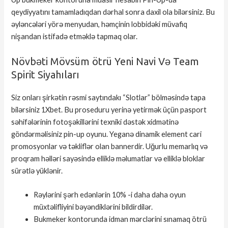
qeydiyyatını tamamladıqdan dərhal sonra daxil ola bilərsiniz. Bu
əyləncələri yörə menyudan, həmçinin lobbidəki müvafiq
nişandan istifadə etməklə tapmaq olar.
Növbəti Mövsüm ötrü Yeni Navi Və Team
Spirit Siyahıları
Siz onları şirkətin rəsmi saytındakı “Slotlar” bölməsində tapa
bilərsiniz 1Xbet. Bu proseduru yerinə yetirmək üçün pasport
səhifələrinin fotoşəkillərini texniki dəstək xidmətinə
göndərməlisiniz pin-up oyunu. Yeganə dinamik element cari
promosyonlar və təkliflər olan bannerdir. Uğurlu memarlıq və
proqram həlləri sayəsində elliklə məlumatlar və elliklə bloklar
sürətlə yüklənir.
Rəylərini şərh edənlərin 10% -i daha daha oyun
müxtəlifliyini bəyəndiklərini bildirdilər.
Bukmeker kontorunda idman mərclərini sınamaq ötrü