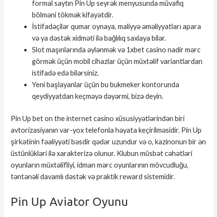
formal saytın Pin Up seyrək menyusunda müvafiq
bölməni tökmək kifayətdir.
İstifadəçilər qumar oynaya, maliyyə əməliyyatları apara
və ya dəstək xidməti ilə bağlılıq saxlaya bilər.
Slot maşınlarında əylənmək və 1xbet casino nadir mərc
görmək üçün mobil cihazlar üçün müxtəlif variantlardan
istifadə edə bilərsiniz.
Yeni başlayanlar üçün bu bukmeker kontorunda
qeydiyyatdan keçməyə dəyərmi, bizə deyin.
Pin Up bet on the internet casino xüsusiyyətlərindən biri
avtorizasiyanın var-yox telefonla həyata keçirilməsidir. Pin Up
şirkətinin fəaliyyəti bəsdir qədər uzundur və o, kazinonun bir ən
üstünlükləri ilə xarakterizə olunur. Klubun müsbət cəhətləri
oyunların müxtəlifliyi, idman mərc oyunlarının mövcudluğu,
təntənəli davamlı dəstək və praktik reward sistemidir.
Pin Up Aviator Oyunu