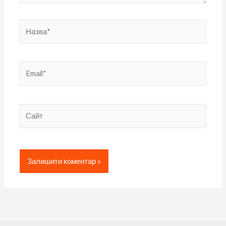
Назва*
Email*
Сайт