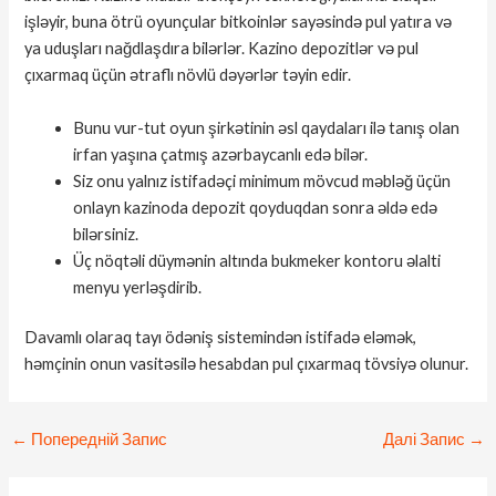
işləyir, buna ötrü oyunçular bitkoinlər sayəsində pul yatıra və
ya uduşları nağdlaşdıra bilərlər. Kazino depozitlər və pul
çıxarmaq üçün ətraflı növlü dəyərlər təyin edir.
Bunu vur-tut oyun şirkətinin əsl qaydaları ilə tanış olan
irfan yaşına çatmış azərbaycanlı edə bilər.
Siz onu yalnız istifadəçi minimum mövcud məbləğ üçün
onlayn kazinoda depozit qoyduqdan sonra əldə edə
bilərsiniz.
Üç nöqtəli düymənin altında bukmeker kontoru əlalti
menyu yerləşdirib.
Davamlı olaraq tayı ödəniş sistemindən istifadə eləmək,
həmçinin onun vasitəsilə hesabdan pul çıxarmaq tövsiyə olunur.
←
Попередній Запис
Далі Запис
→