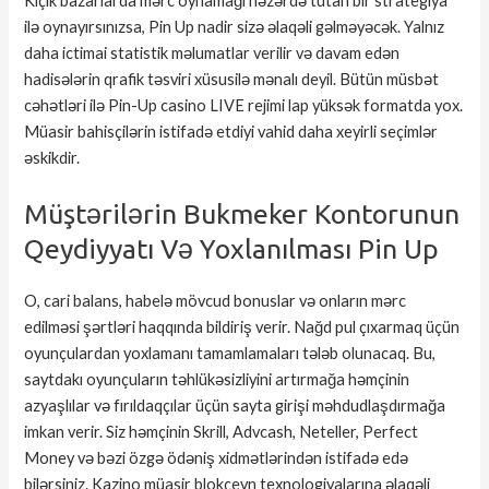
Kiçik bazarlarda mərc oynamağı nəzərdə tutan bir strategiya
ilə oynayırsınızsa, Pin Up nadir sizə əlaqəli gəlməyəcək. Yalnız
daha ictimai statistik məlumatlar verilir və davam edən
hadisələrin qrafik təsviri xüsusilə mənalı deyil. Bütün müsbət
cəhətləri ilə Pin-Up casino LIVE rejimi lap yüksək formatda yox.
Müasir bahisçilərin istifadə etdiyi vahid daha xeyirli seçimlər
əskikdir.
Müştərilərin Bukmeker Kontorunun
Qeydiyyatı Və Yoxlanılması Pin Up
O, cari balans, habelə mövcud bonuslar və onların mərc
edilməsi şərtləri haqqında bildiriş verir. Nağd pul çıxarmaq üçün
oyunçulardan yoxlamanı tamamlamaları tələb olunacaq. Bu,
saytdakı oyunçuların təhlükəsizliyini artırmağa həmçinin
azyaşlılar və fırıldaqçılar üçün sayta girişi məhdudlaşdırmağa
imkan verir. Siz həmçinin Skrill, Advcash, Neteller, Perfect
Money və bəzi özgə ödəniş xidmətlərindən istifadə edə
bilərsiniz. Kazino müasir blokçeyn texnologiyalarına əlaqəli