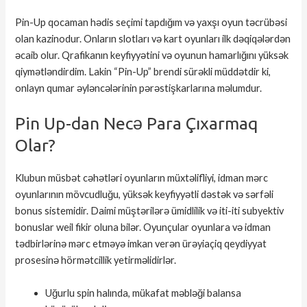
Pin-Up qocaman hədis seçimi tapdığım və yaxşı oyun təcrübəsi
olan kazinodur. Onların slotları və kart oyunları ilk dəqiqələrdən
əcaib olur. Qrafikanın keyfiyyətini və oyunun hamarlığını yüksək
qiymətləndirdim. Lakin “Pin-Up” brendi sürəkli müddətdir ki,
onlayn qumar əyləncələrinin pərəstişkarlarına məlumdur.
Pin Up-dan Necə Para Çıxarmaq
Olar?
Klubun müsbət cəhətləri oyunların müxtəlifliyi, idman mərc
oyunlarının mövcudluğu, yüksək keyfiyyətli dəstək və sərfəli
bonus sistemidir. Daimi müştərilərə ümidlilik və iti-iti subyektiv
bonuslar weil fikir oluna bilər. Oyunçular oyunlara və idman
tədbirlərinə mərc etməyə imkan verən ürəyiaçiq qeydiyyat
prosesinə hörmətcillik yetirməlidirlər.
Uğurlu spin halında, mükafat məbləği balansa