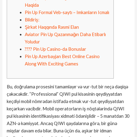
Haqida
Pin Up Formal Veb-saytı – Imkanların Icmalı
Bildiriş:
Şirkət Haqqında Rəsmi Elan
Aviator Pin Up Qazanmağın Daha Etibarlı
Yoludur
???? Pin Up Casino-da Bonuslar
Pin Up Azerbayjan Best Online Casino
Along With Exciting Games
Bu, doğrulama prosesini tamamlayır və vur-tut bir neçə dəqiqə
çəkəcəkdir. “Professional” QIWI pul kisəsinin qeydiyyatdan
keçdiyi mobil nömrədən istifadə etmək vur-tut qeydiyyatdan
keçərkən vacibdir. Mobil operatorların iş nöqtələrində QIWI
pul kisəsinin identifikasiyası xidməti ödənişlidir – 5 manatdan 30
AZN-ə kəmiyyət. Ancaq QIWI qaydalarına görə, bir günə
miqdar davam edə bilər. Buna üçün də, aşkar bir idman