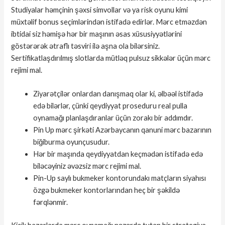
Studiyalar həmçinin şəxsi simvollar və ya risk oyunu kimi
müxtəlif bonus seçimlərindən istifadə edirlər. Mərc etməzdən
ibtidai siz həmişə hər bir maşının əsas xüsusiyyətlərini
göstərərək ətraflı təsviri ilə aşna ola bilərsiniz.
Sertifikatlaşdırılmış slotlarda mütləq pulsuz sikkələr üçün mərc
rejimi mal.
Ziyarətçilər onlardan danışmaq olar ki, əlbəəl istifadə
edə bilərlər, çünki qeydiyyat proseduru real pulla
oynamağı planlaşdıranlar üçün zorakı bir addımdır.
Pin Up mərc şirkəti Azərbaycanın qanuni mərc bazarının
biğiburma oyunçusudur.
Hər bir maşında qeydiyyatdan keçmədən istifadə edə
biləcəyiniz əvəzsiz mərc rejimi mal.
Pin-Up saylı bukmeker kontorundakı matçların siyahısı
özgə bukmeker kontorlarından heç bir şəkildə
fərqlənmir.