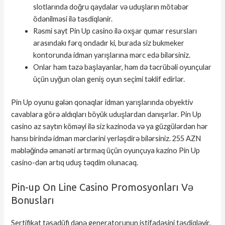
slotlarında doğru qaydalar və uduşların mötəbər
ödənilməsi ilə təsdiqlənir.
Rəsmi sayt Pin Up casino ilə oxşar qumar resursları
arasındakı fərq ondadır ki, burada siz bukmeker
kontorunda idman yarışlarına mərc edə bilərsiniz.
Onlar həm təzə başlayanlar, həm də təcrübəli oyunçular
üçün uyğun olan geniş oyun seçimi təklif edirlər.
Pin Up oyunu gələn qonaqlar idman yarışlarında obyektiv
cavablara görə aldıqları böyük uduşlardan danışırlar. Pin Up
casino az saytın köməyi ilə siz kazinoda və ya güzgülərdən hər
hansı birində idman mərclərini yerləşdirə bilərsiniz. 255 AZN
məbləğində əmanəti artırmaq üçün oyunçuya kazino Pin Up
casino-dən artıq uduş təqdim olunacaq.
Pin-up On Line Casino Promosyonları Və
Bonusları
Sertifikat təsadüfi dənə generatorunun istifadəsini təsdiqləyir.