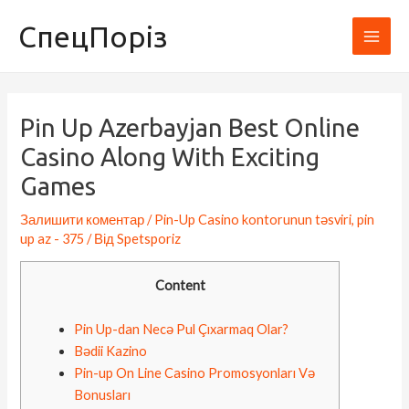
Перейти
Навігація
Main
СпецПоріз
до
по
Men
вмісту
запису
Pin Up Azerbayjan Best Online
Casino Along With Exciting
Games
Залишити коментар
/
Pin-Up Casino kontorunun təsviri, pin
up az - 375
/ Від
Spetsporiz
Content
Pin Up-dan Necə Pul Çıxarmaq Olar?
Bədii Kazino
Pin-up On Line Casino Promosyonları Və
Bonusları