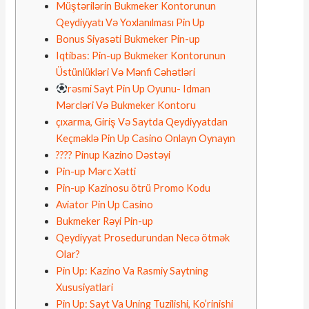
Müştərilərin Bukmeker Kontorunun
Qeydiyyatı Və Yoxlanılması Pin Up
Bonus Siyasəti Bukmeker Pin-up
Iqtibas: Pin-up Bukmeker Kontorunun
Üstünlükləri Və Mənfi Cəhətləri
rəsmi Sayt Pin Up Oyunu- Idman
Mərcləri Və Bukmeker Kontoru
çıxarma, Giriş Və Saytda Qeydiyyatdan
Keçməklə Pin Up Casino Onlayn Oynayın
???? Pinup Kazino Dəstəyi
Pin-up Mərc Xətti
Pin-up Kazinosu ötrü Promo Kodu
Aviator Pin Up Casino
Bukmeker Rəyi Pin-up
Qeydiyyat Prosedurundan Necə ötmək
Olar?
Pin Up: Kazino Va Rasmiy Saytning
Xususiyatlari
Pin Up: Sayt Va Uning Tuzilishi, Ko’rinishi