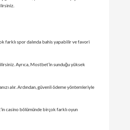
irsiniz.
k farklı spor dalında bahis yapabilir ve favori
ilirsiniz. Ayrıca, Mostbet’in sunduğu yüksek
kanızı alır. Ardından, güvenli ödeme yöntemleriyle
et’in casino bölümünde birçok farklı oyun