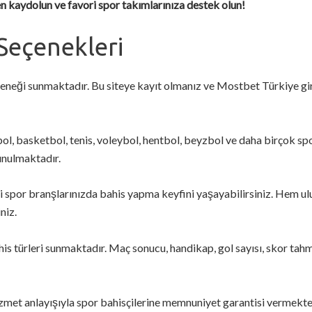
 kaydolun ve favori spor takımlarınıza destek olun!
 Seçenekleri
eçeneği sunmaktadır. Bu siteye kayıt olmanız ve Mostbet Türkiye g
ol, basketbol, tenis, voleybol, hentbol, beyzbol ve daha birçok spo
unulmaktadır.
ri spor branşlarınızda bahis yapma keyfini yaşayabilirsiniz. Hem ul
niz.
his türleri sunmaktadır. Maç sonucu, handikap, gol sayısı, skor tah
izmet anlayışıyla spor bahisçilerine memnuniyet garantisi vermekted