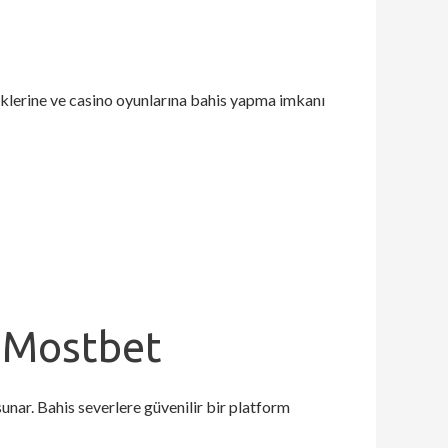
klerine ve casino oyunlarına bahis yapma imkanı
 Mostbet
unar. Bahis severlere güvenilir bir platform