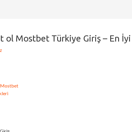
ıt ol Mostbet Türkiye Giriş – En İ
z
 Mostbet
kleri
Giriş