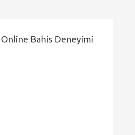
yi Online Bahis Deneyimi