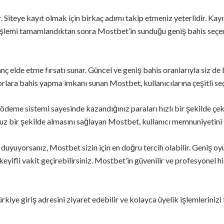
Siteye kayıt olmak için birkaç adımı takip etmeniz yeterlidir. Kayıt 
işlemi tamamlandıktan sonra Mostbet’in sunduğu geniş bahis seçenek
nç elde etme fırsatı sunar. Güncel ve geniş bahis oranlarıyla siz d
rlara bahis yapma imkanı sunan Mostbet, kullanıcılarına çeşitli se
 ödeme sistemi sayesinde kazandığınız paraları hızlı bir şekilde çek
uz bir şekilde almasını sağlayan Mostbet, kullanıcı memnuniyetini 
 duyuyorsanız, Mostbet sizin için en doğru tercih olabilir. Geniş o
yifli vakit geçirebilirsiniz. Mostbet’in güvenilir ve profesyonel h
iye giriş adresini ziyaret edebilir ve kolayca üyelik işlemleriniz