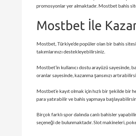
promosyonlar yer almaktadır. Mostbet bahis sites
Mostbet İle Kaza
Mostbet, Türkiye’de popüler olan bir bahis sitesi
takımlarınızı destekleyebilirsiniz.
Mostbet’in kullanıcı dostu arayüzü sayesinde, ba
oranlar sayesinde, kazanma şansınızı artırabilirsi
Mostbet’e kayıt olmak için hızlı bir şekilde bir h
para yatırabilir ve bahis yapmaya başlayabilirsin
Birçok farklı spor dalında canlı bahisler yapabil
seçeneği de bulunmaktadır. Slot makineleri, poker