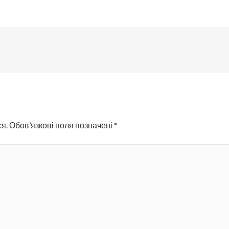
я.
Обов’язкові поля позначені
*