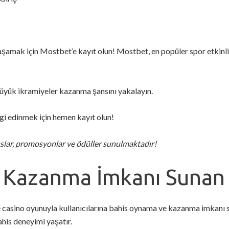
amak için Mostbet’e kayıt olun! Mostbet, en popüler spor etkinli
büyük ikramiyeler kazanma şansını yakalayın.
gi edinmek için hemen kayıt olun!
slar, promosyonlar ve ödüller sunulmaktadır!
 Kazanma İmkanı Sunan
 ve casino oyunuyla kullanıcılarına bahis oynama ve kazanma imkanı s
his deneyimi yaşatır.