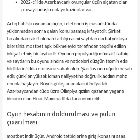
2022-ci ildə Azərbaycanlı oyunçular üçün əlçatan olan
çoxsaylı uduşlu onlayn kazinolar var.
Artıq bahislə oynamaq üçün, telefonun iş masaüstündə
yüklənmədən sonra qalan ikonu basmaq kifayətdir. Şirkət
tərəfindən təklif olunan tətbiqi rəsmi saytdan dərhal yükləyə
bilərsiniz. mostbet apk, bükmeleyici tərəfindən təqdim edilən
inkişaf etmiş bir layihədir. Oyunun populyarlığı müxtəlif tətbiq
və saytların bu oyunu sındıra və nəticələri düzgün təxmin edə
bildiklərini iddia etməsinə səbəb olub. Şərifov onu uğurlu hesab
edir, çünki ən yüksək idman nailiyyətinə doğru ilk addımı məhz
onunla başlayıb. Böyük güləş ənənələrini indiyədək
Azərbaycandan cüdo üzrə Olimpiya qızılını qazanan yeganə
idmançı olan Elnur Məmmədli də tərənnüm edib.
Oyun hesabının doldurulması və pulun
çıxarılması
mostbet indir üçün, Android tətbiqlərinə giriş ikonasını əsas