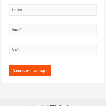
Назва*
Email*
Сайт