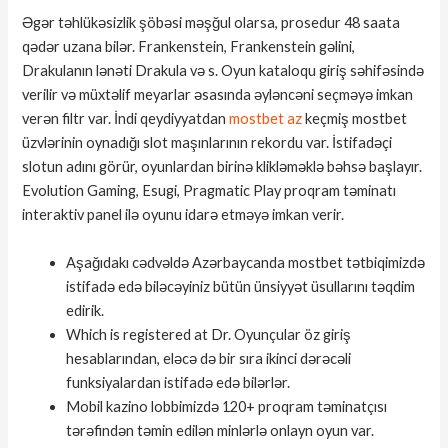
Əgər təhlükəsizlik şöbəsi məşğul olarsa, prosedur 48 saata
qədər uzana bilər. Frankenstein, Frankenstein gəlini,
Drakulanın lənəti Drakula və s. Oyun kataloqu giriş səhifəsində
verilir və müxtəlif meyarlar əsasında əyləncəni seçməyə imkan
verən filtr var. İndi qeydiyyatdan
mostbet az
keçmiş mostbet
üzvlərinin oynadığı slot maşınlarının rekordu var. İstifadəçi
slotun adını görür, oyunlardan birinə klikləməklə bəhsə başlayır.
Evolution Gaming, Esugi, Pragmatic Play proqram təminatı
interaktiv panel ilə oyunu idarə etməyə imkan verir.
Aşağıdakı cədvəldə Azərbaycanda mostbet tətbiqimizdə
istifadə edə biləcəyiniz bütün ünsiyyət üsullarını təqdim
edirik.
Which is registered at Dr. Oyunçular öz giriş
hesablarından, eləcə də bir sıra ikinci dərəcəli
funksiyalardan istifadə edə bilərlər.
Mobil kazino lobbimizdə 120+ proqram təminatçısı
tərəfindən təmin edilən minlərlə onlayn oyun var.