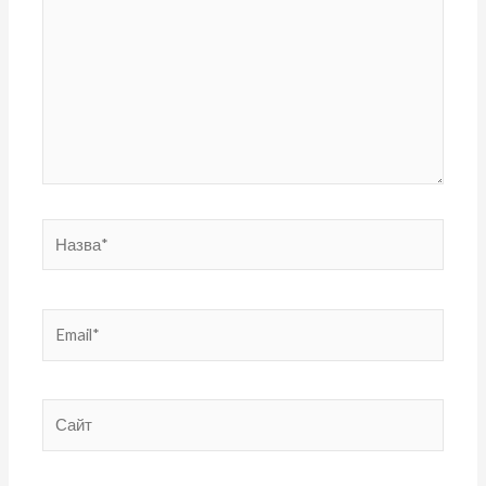
...
Назва*
Email*
Сайт