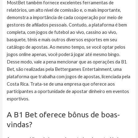
MostBet também fornece excelentes ferramentas de
relatórios, um alto nível de comissão e, o mais importante,
demonstra a importância de cada cooperação por meio de
gestores de afiliados pessoais. Contudo, a plataforma é bem
completa, com jogos de futebol ao vivo, cassino ao vivo,
basquete, tênis e mais outros diversos esportes em seu
catálogo de apostas. Ao mesmo tempo, se você optar pelos
jogos online apenas, você poderá jogar até mesmo bingo.
Desse modo, vale a pena mencionar que as operações da B1
Bet, são realizadas pela Bettergames Entertainment, uma
plataforma que trabalha com jogos de apostas, licenciada pela
Costa Rica. Trata-se de uma empresa que oferece aos
participantes a oportunidade de apostar dinheiro em eventos
esportivos.
A B1 Bet oferece bônus de boas-
vindas?