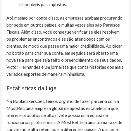
disponíveis para apostas.
Até mesmo por conta disso, as empresas acabam procurando
por sede em outros países, e muitas vezes eles são Paraísos
Fiscais. Além disso, você consegue verificar se eles resolvem
os problemas encontrados e se são atenciosos com os
clientes, de modo que passe uma maior credibilidade. Ao clicar
no botão para criar sua conta, em seguida será aberto uma
nova tela para que seja feito o preenchimento de seus dados.
Victor Hernandez é um jornalista que conta histórias dos mais
variados esportes de maneira minimalista.
Estatísticas da Liga
Na Bookmakers.bet, temos orgulho de fazer parceria com a
MostBet, uma empresa global de apostas estabelecida que
oferece produtos de alto nível e possui uma equipa de
funcionários profissionais. A MostBet tem uma ótima taxa de
conversão e alta retenção em diferentes países. A parceria