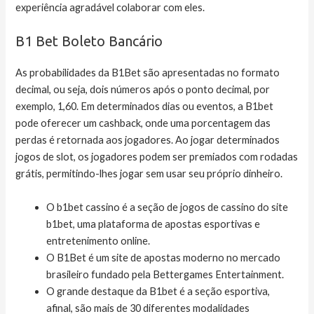
experiência agradável colaborar com eles.
B1 Bet Boleto Bancário
As probabilidades da B1Bet são apresentadas no formato
decimal, ou seja, dois números após o ponto decimal, por
exemplo, 1,60. Em determinados dias ou eventos, a B1bet
pode oferecer um cashback, onde uma porcentagem das
perdas é retornada aos jogadores. Ao jogar determinados
jogos de slot, os jogadores podem ser premiados com rodadas
grátis, permitindo-lhes jogar sem usar seu próprio dinheiro.
O b1bet cassino é a seção de jogos de cassino do site
b1bet, uma plataforma de apostas esportivas e
entretenimento online.
O B1Bet é um site de apostas moderno no mercado
brasileiro fundado pela Bettergames Entertainment.
O grande destaque da B1bet é a seção esportiva,
afinal, são mais de 30 diferentes modalidades