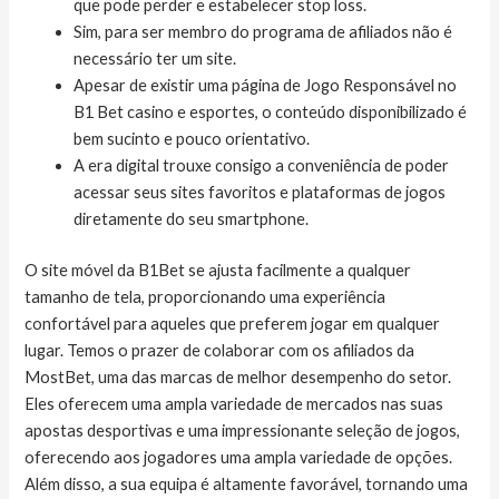
que pode perder e estabelecer stop loss.
Sim, para ser membro do programa de afiliados não é
necessário ter um site.
Apesar de existir uma página de Jogo Responsável no
B1 Bet casino e esportes, o conteúdo disponibilizado é
bem sucinto e pouco orientativo.
A era digital trouxe consigo a conveniência de poder
acessar seus sites favoritos e plataformas de jogos
diretamente do seu smartphone.
O site móvel da B1Bet se ajusta facilmente a qualquer
tamanho de tela, proporcionando uma experiência
confortável para aqueles que preferem jogar em qualquer
lugar. Temos o prazer de colaborar com os afiliados da
MostBet, uma das marcas de melhor desempenho do setor.
Eles oferecem uma ampla variedade de mercados nas suas
apostas desportivas e uma impressionante seleção de jogos,
oferecendo aos jogadores uma ampla variedade de opções.
Além disso, a sua equipa é altamente favorável, tornando uma