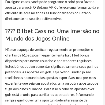
Em alguns casos, você pode programar o robô para fazer a
aposta para você. O Betano APK oferece uma forma rápida e
eficiente de acessar todas as funcionalidades do Betano
diretamente no seu dispositivo móvel.
???? B1bet Cassino: Uma Imersão no
Mundo dos Jogos Online
Não se esqueça de verificar regularmente as promoções e
ofertas da b1bet, pois frequentemente há b1 bet bônus
disponíveis para novos usuários e apostadores regulares.
Estes bônus podem aumentar significativamente seus ganhos
potenciais. As apostas em gols, seja over ou under, já são
tradicionais no mundo das apostas esportivas, mas por mais
experiente que seja um apostador, uma ou outra aposta pode
fugir aos olhos humanos. Para isso o robô de apostas over
gols está pronto para auxiliar os apostadores, informando
sempre que houver uma oportunidade interessante de