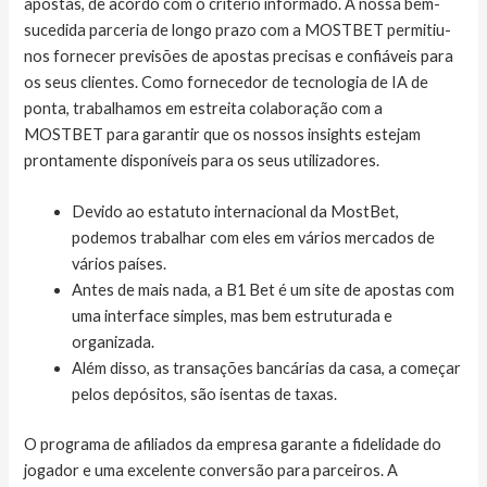
apostas, de acordo com o critério informado. A nossa bem-
sucedida parceria de longo prazo com a MOSTBET permitiu-
nos fornecer previsões de apostas precisas e confiáveis para
os seus clientes. Como fornecedor de tecnologia de IA de
ponta, trabalhamos em estreita colaboração com a
MOSTBET para garantir que os nossos insights estejam
prontamente disponíveis para os seus utilizadores.
Devido ao estatuto internacional da MostBet,
podemos trabalhar com eles em vários mercados de
vários países.
Antes de mais nada, a B1 Bet é um site de apostas com
uma interface simples, mas bem estruturada e
organizada.
Além disso, as transações bancárias da casa, a começar
pelos depósitos, são isentas de taxas.
O programa de afiliados da empresa garante a fidelidade do
jogador e uma excelente conversão para parceiros. A