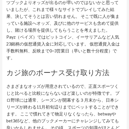
ツブックよりオッズが出るのが早いのではないかと思って
いましたが、これまで様々なサイトでプレイしてみた結
果、決してそうとは言い切れません。 そこで既に人が集ま
っている施設へオッズ、及びに他のサービスも含めて提供
し、賭ける場所を提供してもらうことを考えました。
Payz（ペイズ）ではビットコイン、イーサリアムなど人気
23銘柄の仮想通貨入金に対応しています。 仮想通貨入金は
手数料無料、反映まで0~3営業日（早いと数十分程度）で
す。
カジ旅のボーナス受け取り方法
さまざまなオッズが用意されているので、正直スポーツく
じと比べると比較にならないほど楽しいのが特徴です。 プ
ロ野球には通常、シーズンが開幕する３月末から、日本シ
リーズが終わる11月初旬辺りまでにベットすることができ
ます。 ここで慣れてきて物足りなくなったら、betwayや
bet365など、他のブックメーカーにチャレンジしてみても
良いかもしれません。 その頃、スポーツの知識がほとんど