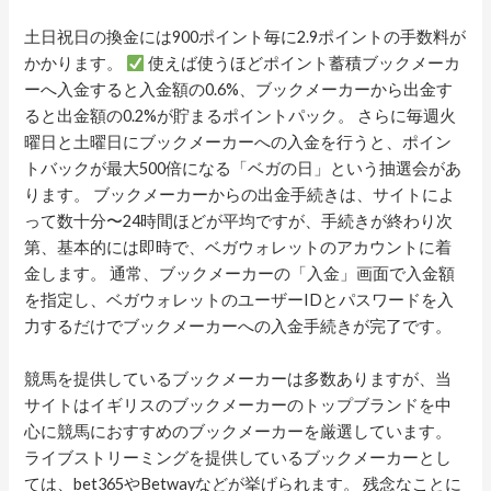
土日祝日の換金には900ポイント毎に2.9ポイントの手数料が
かかります。
使えば使うほどポイント蓄積ブックメーカ
ーへ入金すると入金額の0.6%、ブックメーカーから出金す
ると出金額の0.2%が貯まるポイントパック。 さらに毎週火
曜日と土曜日にブックメーカーへの入金を行うと、ポイン
トバックが最大500倍になる「ベガの日」という抽選会があ
ります。 ブックメーカーからの出金手続きは、サイトによ
って数十分〜24時間ほどが平均ですが、手続きが終わり次
第、基本的には即時で、ベガウォレットのアカウントに着
金します。 通常、ブックメーカーの「入金」画面で入金額
を指定し、ベガウォレットのユーザーIDとパスワードを入
力するだけでブックメーカーへの入金手続きが完了です。
競馬を提供しているブックメーカーは多数ありますが、当
サイトはイギリスのブックメーカーのトップブランドを中
心に競馬におすすめのブックメーカーを厳選しています。
ライブストリーミングを提供しているブックメーカーとし
ては、bet365やBetwayなどが挙げられます。 残念なことに