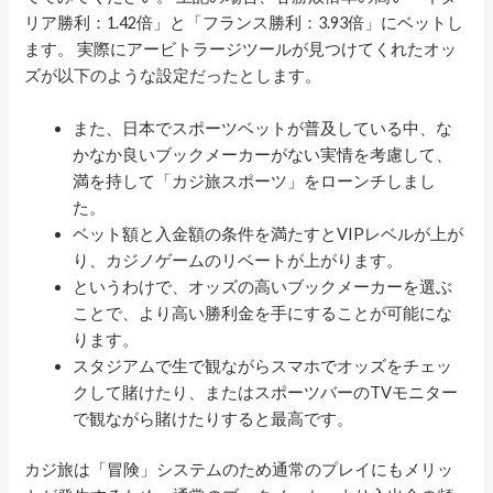
リア勝利：1.42倍」と「フランス勝利：3.93倍」にベットし
ます。 実際にアービトラージツールが見つけてくれたオッ
ズが以下のような設定だったとします。
また、日本でスポーツベットが普及している中、な
かなか良いブックメーカーがない実情を考慮して、
満を持して「カジ旅スポーツ」をローンチしまし
た。
ベット額と入金額の条件を満たすとVIPレベルが上が
り、カジノゲームのリベートが上がります。
というわけで、オッズの高いブックメーカーを選ぶ
ことで、より高い勝利金を手にすることが可能にな
ります。
スタジアムで生で観ながらスマホでオッズをチェッ
クして賭けたり、またはスポーツバーのTVモニター
で観ながら賭けたりすると最高です。
カジ旅は「冒険」システムのため通常のプレイにもメリッ