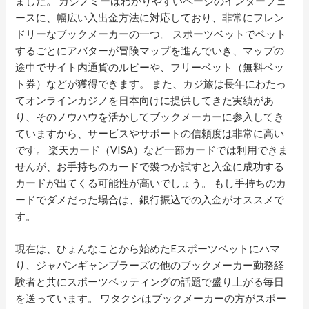
ました。 カジノミーはわかりやすいページのインターフェ
ースに、幅広い入出金方法に対応しており、非常にフレン
ドリーなブックメーカーの一つ。 スポーツベットでベット
するごとにアバターが冒険マップを進んでいき、マップの
途中でサイト内通貨のルビーや、フリーベット（無料ベッ
ト券）などが獲得できます。 また、カジ旅は長年にわたっ
てオンラインカジノを日本向けに提供してきた実績があ
り、そのノウハウを活かしてブックメーカーに参入してき
ていますから、サービスやサポートの信頼度は非常に高い
です。 楽天カード（VISA）など一部カードでは利用できま
せんが、お手持ちのカードで幾つか試すと入金に成功する
カードが出てくる可能性が高いでしょう。 もし手持ちのカ
ードでダメだった場合は、銀行振込での入金がオススメで
す。
現在は、ひょんなことから始めたEスポーツベットにハマ
り、ジャパンギャンブラーズの他のブックメーカー勤務経
験者と共にスポーツベッティングの話題で盛り上がる毎日
を送っています。 ワタクシはブックメーカーの方がスポー