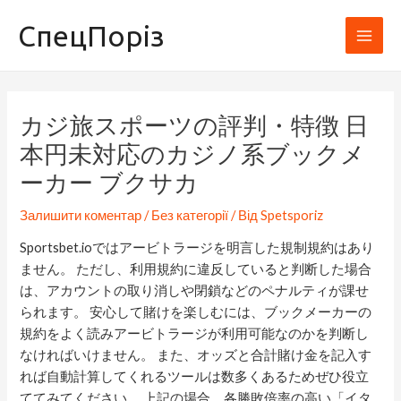
Перейти
Навігація
Main
СпецПоріз
до
по
Men
вмісту
запису
カジ旅スポーツの評判・特徴 日
本円未対応のカジノ系ブックメ
ーカー ブクサカ
Залишити коментар
/
Без категорії
/ Від
Spetsporiz
Sportsbet.ioではアービトラージを明言した規制規約はあり
ません。 ただし、利用規約に違反していると判断した場合
は、アカウントの取り消しや閉鎖などのペナルティが課せ
られます。 安心して賭けを楽しむには、ブックメーカーの
規約をよく読みアービトラージが利用可能なのかを判断し
なければいけません。 また、オッズと合計賭け金を記入す
れば自動計算してくれるツールは数多くあるためぜひ役立
ててみてください。 上記の場合、各勝敗倍率の高い「イタ