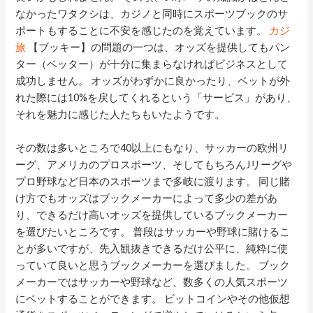
なかったワタクシは、カジノと同時にスポーツブックのサ
ポートもすることに不安を感じたのを覚えています。
カジ
旅
【ブッキー】の問題の一つは、オッズを提供してもパン
ター（ベッター）が十分に集まらなければビジネスとして
成功しません。 オッズがわずかに良かったり、ベットが外
れた際には10%を戻してくれるという「サービス」があり、
それを魅力に感じた人たちもいたようです。
その数は多いところで40以上にもなり、サッカーの欧州リ
ーグ、アメリカのプロスポーツ、そしてもちろんJリーグや
プロ野球など日本のスポーツまで多岐に渡ります。 同じ賭
け方でもオッズはブックメーカーによって多少の差があ
り、できるだけ高いオッズを提供しているブックメーカー
を選びたいところです。 普段はサッカーや野球に賭けるこ
とが多いですが、先入観抜きできるだけ公平に、純粋に使
っていて良いと思うブックメーカーを選びました。 ブック
メーカーではサッカーや野球など、数多くの人気スポーツ
にベットすることができます。 ビットコインやその他仮想