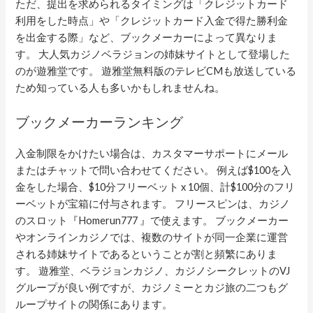
ただ、提出を求められるタイミングは「クレジットカード
利用をした時点」や「クレジットカード入金で得た勝利金
を出金する際」など、ブックメーカーによって異なりま
す。 大人気カジノベラジョンの姉妹サイトとして登場した
のが遊雅堂です。 遊雅堂無料版のテレビCMも放送している
ため知っている人も多いかもしれませんね。
ブックメーカーランキング
入金制限をかけたい場合は、カスタマーサポートにメール
またはチャットで問い合わせてください。 例えば$100を入
金をした場合、$10分フリーベット x 10個、計$100分のフリ
ーベットが宝箱に付与されます。 フリースピンは、カジノ
のスロット『Homerun777 』で使えます。 ブックメーカー
やオンラインカジノでは、複数のサイトが同一企業に運営
される姉妹サイトであるということが割と頻繁にありま
す。 遊雅堂、ベラジョンカジノ、カジノシークレットのVJ
グループが良い例ですが、カジノミーとカジ旅の二つもグ
ループサイトの関係にあります。