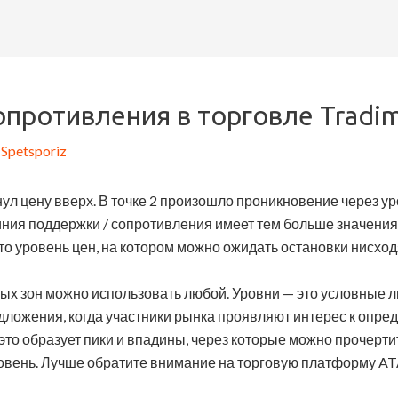
опротивления в торговле Tradi
д
Spetsporiz
л цену вверх. В точке 2 произошло проникновение через уро
линия поддержки / сопротивления имеет тем больше значения
то уровень цен, на котором можно ожидать остановки нисход
х зон можно использовать любой. Уровни — это условные л
дложения, когда участники рынка проявляют интерес к опре
 это образует пики и впадины, через которые можно прочерти
овень. Лучше обратите внимание на торговую платформу AT