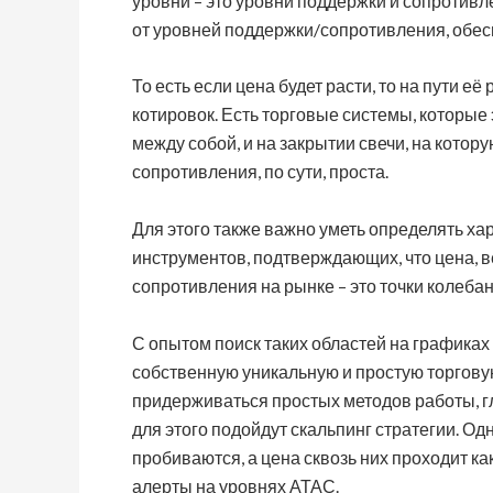
уровни – это уровни поддержки и сопротив
от уровней поддержки/сопротивления, обес
То есть если цена будет расти, то на пути 
котировок. Есть торговые системы, которые
между собой, и на закрытии свечи, на кото
сопротивления, по сути, проста.
Для этого также важно уметь определять ха
инструментов, подтверждающих, что цена, в
сопротивления на рынке – это точки колебани
С опытом поиск таких областей на графиках
собственную уникальную и простую торгову
придерживаться простых методов работы, г
для этого подойдут скальпинг стратегии. Од
пробиваются, а цена сквозь них проходит ка
алерты на уровнях АТАС.