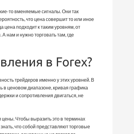
кие-то вменяемые сигналы. Они так
ероятность, что цена совершит то или иное
да цена подходит к таким уровням, от
А нам и нужно торговать там, где
вления в Forex?
вность трейдеров именно у этих уровней. В
сь в ценовом диапазоне, кривая графика
ержки и сопротивления двигаться, не
 цены. Чтобы выразить это в терминах
 знать, что собой представляют торговые