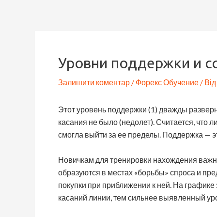
Перейти
Навігація
до
по
вмісту
запису
Уровни поддержки и с
Залишити коментар
/
Форекс Обучение
/ Ві
Этот уровень поддержки (1) дважды разверну
касания не было (недолет). Считается, что 
смогла выйти за ее пределы. Поддержка — э
Новичкам для тренировки нахождения важны
образуются в местах «борьбы» спроса и пре
покупки при приближении к ней. На графике
касаний линии, тем сильнее выявленный ур