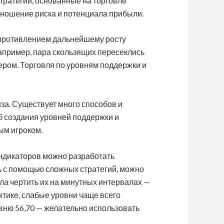
тратегии, основанные на торговле
тношение риска и потенциала прибыли.
 сопротивлением дальнейшему росту
Например, пара скользящих пересеклись
ером. Торговля по уровням поддержки и
за. Существует много способов и
б создания уровней поддержки и
ным игроком.
индикаторов можно разработать
ь с помощью сложных стратегий, можно
ла чертить их на минутных интервалах —
актике, слабые уровни чаще всего
овню 56,70 — желательно использовать