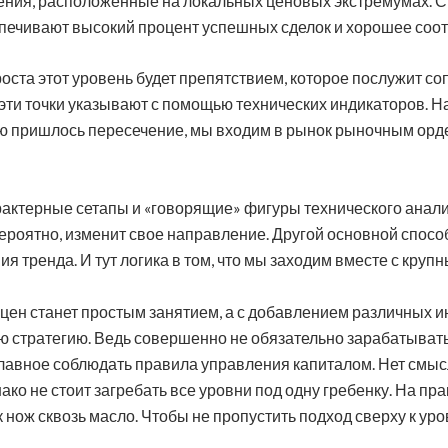
ления, расположенные на локальных ценовых экстремумах. С
печивают высокий процент успешных сделок и хорошее соо
её роста этот уровень будет препятствием, которое послужит
 эти точки указывают с помощью технических индикаторов. 
рую пришлось пересечение, мы входим в рынок рыночным орд
рактерные сетапы и «говорящие» фигуры технического анали
ероятно, изменит свое направление. Другой основной спосо
я тренда. И тут логика в том, что мы заходим вместе с круп
 цен станет простым занятием, а с добавлением различных 
ю стратегию. Ведь совершенно не обязательно зарабатыват
лавное соблюдать правила управления капиталом. Нет смыс
нако не стоит загребать все уровни под одну гребенку. На пр
к нож сквозь масло. Чтобы не пропустить подход сверху к ур