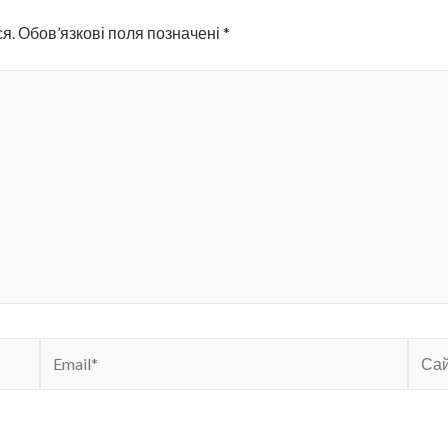
я.
Обов’язкові поля позначені
*
Email*
Сайт