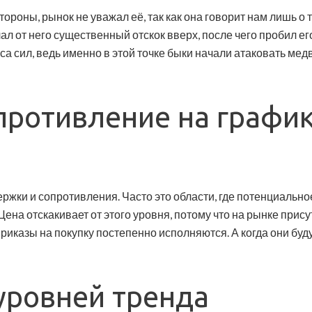
роны, рынок не уважал её, так как она говорит нам лишь о т
л от него существенный отскок вверх, после чего пробил его
а сил, ведь именно в этой точке быки начали атаковать медве
противление на графи
ержки и сопротивления. Часто это области, где потенциальн
Цена отскакивает от этого уровня, потому что на рынке прис
приказы на покупку постепенно исполняются. А когда они буду
уровней тренда