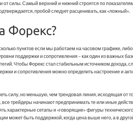
ти от силы. Самый верхний и нижний строятся по показател
одтверждается, пробой следует расценивать, как «ложный».
на Форекс?
олько пунктов если мы работаем на часовом графике, либо ж
уровни поддержки и сопротивления – как один из важных ба
атегий. Чтобы Форекс стал стабильным источником дохода, с
ержки и сопротивления можно определить настроение и акти
еть силу, но меньшую, чем трендовая линия, исходящая от т
ю, все трейдеры начинают предпринимать те или иные действ
ять характерные сетапы и «говорящие» фигуры технического
ации может быть поддержкой, когда цена выше него, а в друго