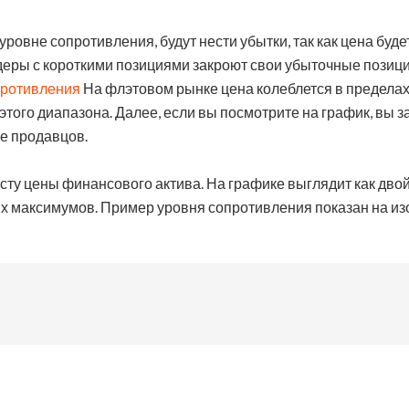
ровне сопротивления, будут нести убытки, так как цена буде
ры с короткими позициями закроют свои убыточные позици
противления
На флэтовом рынке цена колеблется в пределах 
того диапазона. Далее, если вы посмотрите на график, вы з
ие продавцов.
сту цены финансового актива. На графике выглядит как дво
х максимумов. Пример уровня сопротивления показан на и