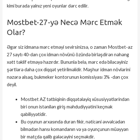
kimi burada yalnız yeni oyunlar dərc edilir.
Mostbet-27-yə Necə Mərc Etmək
Olar?
Əgər siz idmana mərc etməyi sevirsinizsə, o zaman Mostbet-az
27 saytı 40-dan çox idman növünü özündə birləşdirən nəhəng
xətt təklif etməyə hazırdır. Bununla belə, mərc edə biləcəyiniz
şərtlərə daha çox diqqət yetirilməlidir. Məşhur idman növlərini
nəzərə alsaq, bukmeker kontorunun komissiyası 3% -dən çox
deyil.
Mostbet AZ tətbiqinin diqqətəlayiq xüsusiyyətlərindən
biri onun istənilən giriş məhdudiyyətini keçmək
qabiliyyətidir.
Bu oyunun arxasında duran fikir, nəticəni əvvəlcədən
bilmədən hansı komandanın və ya oyunçunun müəyyən
bir matçda qalib gələcəyini seçməkdir.