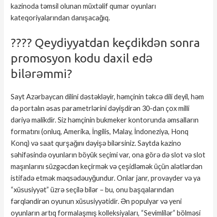
kazinoda təmsil olunan müxtəlif qumar oyunları
kateqoriyalarından danışacağıq.
???? Qeydiyyatdan keçdikdən sonra
promosyon kodu daxil edə
bilərəmmi?
Sayt Azərbaycan dilini dəstəkləyir, həmçinin təkcə dili deyil, həm
də portalın əsas parametrlərini dəyişdirən 30-dan çox milli
dəriyə malikdir. Siz həmçinin bukmeker kontorunda əmsalların
formatını (onluq, Amerika, İngilis, Malay, İndoneziya, Honq
Konq) və saat qurşağını dəyişə bilərsiniz. Saytda kazino
səhifəsində oyunların böyük seçimi var, ona görə də slot və slot
maşınlarını süzgəcdən keçirmək və çeşidləmək üçün alətlərdən
istifadə etmək məqsədəuyğundur. Onlar janr, provayder və ya
“xüsusiyyət” üzrə seçilə bilər – bu, onu başqalarından
fərqləndirən oyunun xüsusiyyətidir. Ən populyar və yeni
oyunların artıq formalaşmış kolleksiyaları, “Sevimlilər” bölməsi