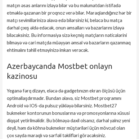
matçın əsas anlarını izləyə bilər və bu məlumatdan istifadə
etməklə qazanan bir proqnoz verə bilər. Maraqlandığınız hər bir
matçı sevimlilərinizə əlavə edə bilərsiniz ki, beləcə bu matça
dərhal çıxış əldə edəcək, onun əmsalları və bazarlarını izləyə
biləcəksiniz. Bu informasiya sizə keçmiş matçların nəticələrini
bilməyə və cari matçda müəyyən əmsal və bazarların qazanmaq
ehtimalını təhlil etməyinizə imkan verəcək.
Azerbaycanda Mostbet onlayn
kazinosu
Yeganə fərq dizayn, eləcə də gadgetınızın ekran ölçüsü üçün
optimallaşdırmadır. Bundan əlavə, siz Mostbet proqramını
Android və IOS-da pulsuz yükləyə bilərsiniz. Mostbet27
bukmeker kontorunun bonuslarına və promosyonlarına xüsusi
diqqət yetirilməlidir. Bu bölməyə daxil olsanız, dərhal yalnız yeni
deyil, həm də köhnə bukmeker müştəriləri üçün mövcud olan
çox sayda maraqlı və sərfəli təklifləri görəcəksiniz.