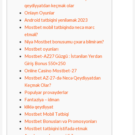
qeydiyyatdan keçmək olar
Onlayn Oyunlar
Android tətbiqini yeniləmək 2023
Mostbet mobil tətbiqində necə mərc
etməli?
Niyə Mostbet bonusumu çıxara bilmirəm?
Mostbet oyunları
Mostbet-AZ27 Güzgü : İstənilən Yerdən
Giriş Bonus 550+250
Online Casino Mostbet-27
Mostbet AZ-27-də Necə Qeydiyyatdan
Keçmək Olar?
Populyar provayderlər
Fantaziya – idman
kliklə qeydiyyat
Mostbet Mobil Tətbiqi
Mostbet Bonusları və Promosyonları
Mostbet tətbiqini istifadə etmək