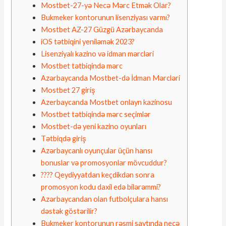
Mostbet-27-yə Necə Mərc Etmək Olar?
Bukmeker kontorunun lisenziyası varmı?
Mostbet AZ-27 Güzgü Azərbaycanda
iOS tətbiqini yeniləmək 2023?
Lisenziyalı kazino və idman mərcləri
Mostbet tətbiqində mərc
Azərbaycanda Mostbet-də İdman Mərcləri
Mostbet 27 giriş
Azerbaycanda Mostbet onlayn kazinosu
Mostbet tətbiqində mərc seçimlər
Mostbet-də yeni kazino oyunları
Tətbiqdə giriş
Azərbaycanlı oyunçular üçün hansı
bonuslar və promosyonlar mövcuddur?
???? Qeydiyyatdan keçdikdən sonra
promosyon kodu daxil edə bilərəmmi?
Azərbaycandan olan futbolçulara hansı
dəstək göstərilir?
Bukmeker kontorunun rəsmi saytında necə