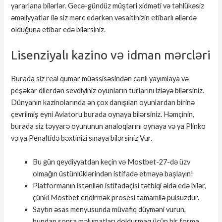
yararlana bilərlər. Gecə-gündüz müştəri xidməti və təhlükəsiz
əməliyyatlar ilə siz mərc edərkən vəsaitinizin etibarlı əllərdə
olduğuna etibar edə bilərsiniz.
Lisenziyalı kazino və idman mərcləri
Burada siz real qumar müəssisəsindən canlı yayımlaya və
peşəkar dilerdən sevdiyiniz oyunların turlarını izləyə bilərsiniz.
Dünyanın kazinolarında ən çox danışılan oyunlardan birinə
çevrilmiş eyni Aviatoru burada oynaya bilərsiniz. Həmçinin,
burada siz təyyarə oyununun analoqlarını oynaya və ya Plinko
və ya Penaltidə bəxtinizi sınaya bilərsiniz Vur.
Bu gün qeydiyyatdan keçin və Mostbet-27-də üzv
olmağın üstünlüklərindən istifadə etməyə başlayın!
Platformanın istənilən istifadəçisi tətbiqi əldə edə bilər,
çünki Mostbet endirmək prosesi tamamilə pulsuzdur.
Saytın əsas menyusunda müvafiq düyməni vurun,
bundan sonra məlumatları doldurmaq üçün bir forma