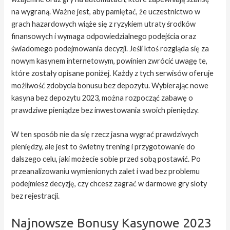
na wygraną. Ważne jest, aby pamiętać, że uczestnictwo w
grach hazardowych wiąże się z ryzykiem utraty środków
finansowych i wymaga odpowiedzialnego podejścia oraz
świadomego podejmowania decyzji. Jeśli ktoś rozgląda się za
nowym kasynem internetowym, powinien zwrócić uwagę te,
które zostały opisane poniżej. Każdy z tych serwisów oferuje
możliwość zdobycia bonusu bez depozytu. Wybierając nowe
kasyna bez depozytu 2023, można rozpocząć zabawę o
prawdziwe pieniądze bez inwestowania swoich pieniędzy.
W ten sposób nie da się rzecz jasna wygrać prawdziwych
pieniędzy, ale jest to świetny trening i przygotowanie do
dalszego celu, jaki możecie sobie przed sobą postawić. Po
przeanalizowaniu wymienionych zalet i wad bez problemu
podejmiesz decyzję, czy chcesz zagrać w darmowe gry sloty
bez rejestracji.
Najnowsze Bonusy Kasynowe 2023