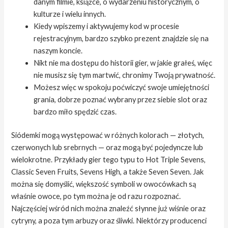
danym filmie, książce, o wydarzeniu historycznym, o
kulturze i wielu innych.
Kiedy wpiszemy i aktywujemy kod w procesie
rejestracyjnym, bardzo szybko prezent znajdzie się na
naszym koncie.
Nikt nie ma dostępu do historii gier, w jakie grałeś, więc
nie musisz się tym martwić, chronimy Twoją prywatność.
Możesz więc w spokoju poćwiczyć swoje umiejętności
grania, dobrze poznać wybrany przez siebie slot oraz
bardzo miło spędzić czas.
Siódemki mogą występować w różnych kolorach — złotych,
czerwonych lub srebrnych — oraz mogą być pojedyncze lub
wielokrotne. Przykłady gier tego typu to Hot Triple Sevens,
Classic Seven Fruits, Sevens High, a także Seven Seven. Jak
można się domyślić, większość symboli w owocówkach są
właśnie owoce, po tym można je od razu rozpoznać.
Najczęściej wśród nich można znaleźć słynne już wiśnie oraz
cytryny, a poza tym arbuzy oraz śliwki. Niektórzy producenci