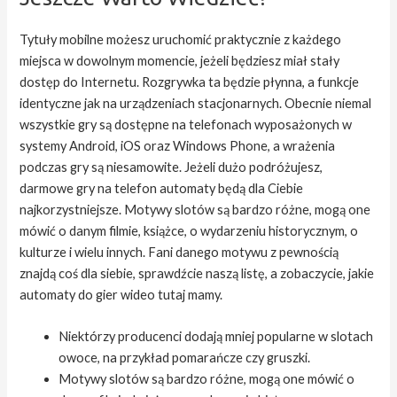
Tytuły mobilne możesz uruchomić praktycznie z każdego
miejsca w dowolnym momencie, jeżeli będziesz miał stały
dostęp do Internetu. Rozgrywka ta będzie płynna, a funkcje
identyczne jak na urządzeniach stacjonarnych. Obecnie niemal
wszystkie gry są dostępne na telefonach wyposażonych w
systemy Android, iOS oraz Windows Phone, a wrażenia
podczas gry są niesamowite. Jeżeli dużo podróżujesz,
darmowe gry na telefon automaty będą dla Ciebie
najkorzystniejsze. Motywy slotów są bardzo różne, mogą one
mówić o danym filmie, książce, o wydarzeniu historycznym, o
kulturze i wielu innych. Fani danego motywu z pewnością
znajdą coś dla siebie, sprawdźcie naszą listę, a zobaczycie, jakie
automaty do gier wideo tutaj mamy.
Niektórzy producenci dodają mniej popularne w slotach
owoce, na przykład pomarańcze czy gruszki.
Motywy slotów są bardzo różne, mogą one mówić o