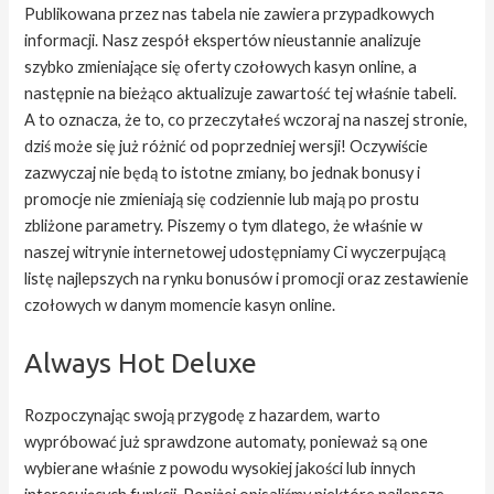
Publikowana przez nas tabela nie zawiera przypadkowych
informacji. Nasz zespół ekspertów nieustannie analizuje
szybko zmieniające się oferty czołowych kasyn online, a
następnie na bieżąco aktualizuje zawartość tej właśnie tabeli.
A to oznacza, że to, co przeczytałeś wczoraj na naszej stronie,
dziś może się już różnić od poprzedniej wersji! Oczywiście
zazwyczaj nie będą to istotne zmiany, bo jednak bonusy i
promocje nie zmieniają się codziennie lub mają po prostu
zbliżone parametry. Piszemy o tym dlatego, że właśnie w
naszej witrynie internetowej udostępniamy Ci wyczerpującą
listę najlepszych na rynku bonusów i promocji oraz zestawienie
czołowych w danym momencie kasyn online.
Always Hot Deluxe
Rozpoczynając swoją przygodę z hazardem, warto
wypróbować już sprawdzone automaty, ponieważ są one
wybierane właśnie z powodu wysokiej jakości lub innych