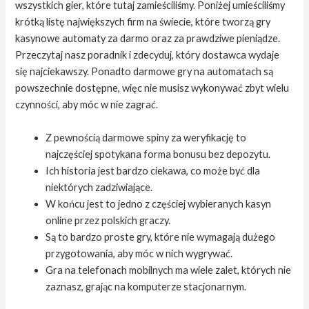
wszystkich gier, które tutaj zamieściliśmy. Poniżej umieściliśmy
krótką listę największych firm na świecie, które tworzą gry
kasynowe automaty za darmo oraz za prawdziwe pieniądze.
Przeczytaj nasz poradnik i zdecyduj, który dostawca wydaje
się najciekawszy. Ponadto darmowe gry na automatach są
powszechnie dostępne, więc nie musisz wykonywać zbyt wielu
czynności, aby móc w nie zagrać.
Z pewnością darmowe spiny za weryfikację to
najczęściej spotykana forma bonusu bez depozytu.
Ich historia jest bardzo ciekawa, co może być dla
niektórych zadziwiające.
W końcu jest to jedno z częściej wybieranych kasyn
online przez polskich graczy.
Są to bardzo proste gry, które nie wymagają dużego
przygotowania, aby móc w nich wygrywać.
Gra na telefonach mobilnych ma wiele zalet, których nie
zaznasz, grając na komputerze stacjonarnym.