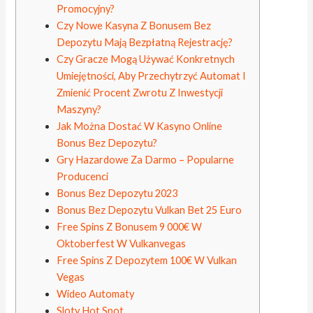
Promocyjny?
Czy Nowe Kasyna Z Bonusem Bez
Depozytu Mają Bezpłatną Rejestrację?
Czy Gracze Mogą Używać Konkretnych
Umiejętności, Aby Przechytrzyć Automat I
Zmienić Procent Zwrotu Z Inwestycji
Maszyny?
Jak Można Dostać W Kasyno Online
Bonus Bez Depozytu?
Gry Hazardowe Za Darmo – Popularne
Producenci
Bonus Bez Depozytu 2023
Bonus Bez Depozytu Vulkan Bet 25 Euro
Free Spins Z Bonusem 9 000€ W
Oktoberfest W Vulkanvegas
Free Spins Z Depozytem 100€ W Vulkan
Vegas
Wideo Automaty
Sloty Hot Spot