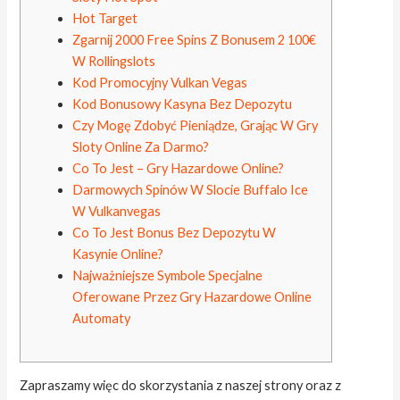
Hot Target
Zgarnij 2000 Free Spins Z Bonusem 2 100€
W Rollingslots
Kod Promocyjny Vulkan Vegas
Kod Bonusowy Kasyna Bez Depozytu
Czy Mogę Zdobyć Pieniądze, Grając W Gry
Sloty Online Za Darmo?
Co To Jest – Gry Hazardowe Online?
Darmowych Spinów W Slocie Buffalo Ice
W Vulkanvegas
Co To Jest Bonus Bez Depozytu W
Kasynie Online?
Najważniejsze Symbole Specjalne
Oferowane Przez Gry Hazardowe Online
Automaty
Zapraszamy więc do skorzystania z naszej strony oraz z