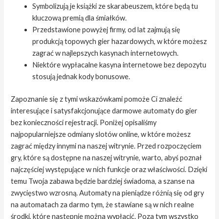
Symbolizują je książki ze skarabeuszem, które będą tu
kluczową premią dla śmiałków.
Przedstawione powyżej firmy, od lat zajmują się
produkcją topowych gier hazardowych, w które możesz
zagrać w najlepszych kasynach internetowych.
Niektóre wypłacalne kasyna internetowe bez depozytu
stosują jednak kody bonusowe.
Zapoznanie się z tymi wskazówkami pomoże Ci znaleźć
interesujące i satysfakcjonujące darmowe automaty do gier
bez konieczności rejestracji. Poniżej opisaliśmy
najpopularniejsze odmiany slotów online, w które możesz
zagrać między innymi na naszej witrynie. Przed rozpoczęciem
gry, które są dostępne na naszej witrynie, warto, abyś poznał
najczęściej występujące w nich funkcje oraz właściwości. Dzięki
temu Twoja zabawa będzie bardziej świadoma, a szanse na
zwycięstwo wzrosną. Automaty na pieniądze różnią się od gry
na automatach za darmo tym, że stawiane są w nich realne
środki, które następnie można wypłacić. Poza tym wszystko