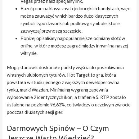
Vegas przez nasz specjalny link.
Bazują one na klasycznych jednorękich bandytach, więc
można zauważyć w nich bardzo dużo klasycznych
symboli typu dzwonki lub podkowy, symbole, które
zazwyczaj przynoszą szczęście.
Poniżej opisaliśmy najpopularniejsze odmiany slotów
online, w które możesz zagrać między innymi na naszej
witrynie.
Mogą stanowić doskonałe punkty wyjścia do poszukiwania
własnych ulubionych tytułów. Hot Target to gra, która
powstała w studiu jednego z większych deweloperów na
rynku, marki Wazdan. Minimalną wygraną zapewnia
wylosowanie 2 identycznych ikon, a trafienie 5. RTP zostało
ustalone na poziomie 96,63%, co świadczy o uczciwym zwrocie
podczas dłuższych sesji gier.
Darmowych Spinów – O Czym
Jeszcze Warto Wiedzieć?