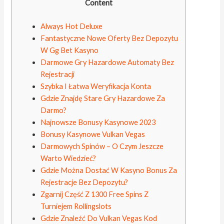
Content
Always Hot Deluxe
Fantastyczne Nowe Oferty Bez Depozytu
W Gg Bet Kasyno
Darmowe Gry Hazardowe Automaty Bez
Rejestracji
Szybka I Łatwa Weryfikacja Konta
Gdzie Znajdę Stare Gry Hazardowe Za
Darmo?
Najnowsze Bonusy Kasynowe 2023
Bonusy Kasynowe Vulkan Vegas
Darmowych Spinów – O Czym Jeszcze
Warto Wiedzieć?
Gdzie Można Dostać W Kasyno Bonus Za
Rejestracje Bez Depozytu?
Zgarnij Część Z 1300 Free Spins Z
Turniejem Rollingslots
Gdzie Znaleźć Do Vulkan Vegas Kod