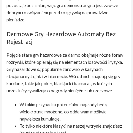
pozostaje bez zmian, więc gra demonstracyjna jest zawsze
dobrym rozwiązaniem przed rozgrywką na prawdziwe
pieniądze.
Darmowe Gry Hazardowe Automaty Bez
Rejestracji
Pojęcie stare gry hazardowe za darmo obejmuje różne formy
rozrywki, które opierają się na elementach losowości i ryzyka.
Gry hazardowe są popularne zarówno w kasynach
stacjonarnych, jak i w internecie. Wśród nich znajdują się gry
karciane, takie jak poker, blackjack i baccarat, w których
uczestnicy rywalizują o nagrody pieniężne lub rzeczowe.
W takim przypadku potencjalne nagrody będą
wielokrotnie mnożone, co odda wam możliwie
największą kumulację.
To tylko niektóre klasyki, na naszej witrynie znajdziesz