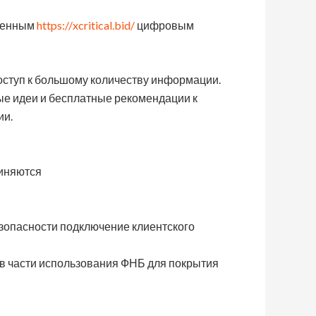
твенным
https://xcritical.bid/
цифровым
доступ к большому количеству информации.
ые идеи и бесплатные рекомендации к
ии.
чиняются
езопасности подключение клиентского
в части использования ФНБ для покрытия