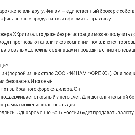
дарок жене или другу. Финам — единственный брокер с собс
о финансовые продукты, но и оформить страховку.
окера ХКритикал, то даже без регистрации можно получить 
ходят прогнозы от аналитиков компании, появляются торгов
тва в разных денежных единицах и проводить с ними операц
ющие
паний (первой из них стало ООО «ФИНАМ ФОРЕКС»). Они под
ими безопасно. Итоговый
т от выбранного форекс-дилера. Он
л поддерживает открытый у него счет. Для дополнительной б
рограмма может использовать для
дписи. Одновременно Банк России будет продавать валюту 