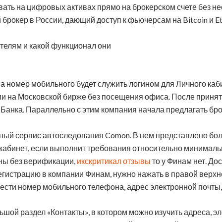
ать на цифровых активах прямо на брокерском счете без н
брокер в России, дающий доступ к фьючерсам на Bitcoin и E
телям и какой функционал они
 а номер мобильного будет служить логином для Личного каб
и на Московской бирже без посещения офиса. После приняти
Банка. Параллельно с этим компания начала предлагать бро
ый сервис автоследования Comon. В нем представлено боле
кабинет, если выполнит требования относительно минималь
ны без верификации,
икскритикал отзывы
то у Финам нет. Д
егистрацию в компании Финам, нужно нажать в правой верхне
вести номер мобильного телефона, адрес электронной почты
ьшой раздел «Контакты», в котором можно изучить адреса, 