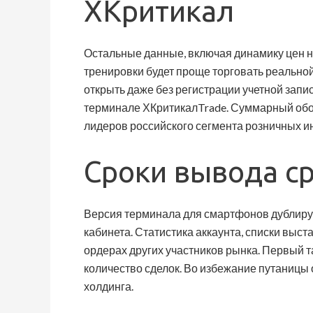
ХКритикал
Остальные данные, включая динамику цен н
тренировки будет проще торговать реально
открыть даже без регистрации учетной зап
терминале ХКритикалTrade. Суммарный обор
лидеров российского сегмента розничных ин
Сроки вывода с
Версия терминала для смартфонов дублируе
кабинета. Статистика аккаунта, списки выс
ордерах других участников рынка. Первый 
количество сделок. Во избежание путаниц
холдинга.