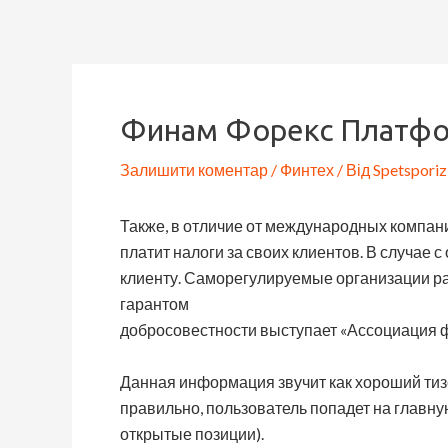
Перейти
Навігація
до
по
вмісту
запису
Финам Форекс Платфор
Залишити коментар
/
Финтех
/ Від
Spetsporiz
Также, в отличие от международных компан
платит налоги за своих клиентов. В случа
клиенту. Саморегулируемые организации ра
гарантом
добросовестности выступает «Ассоциация 
Данная информация звучит как хороший тизе
правильно, пользователь попадет на главну
открытые позиции).