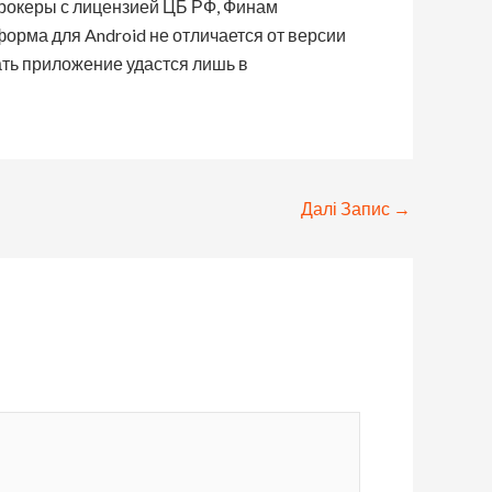
брокеры с лицензией ЦБ РФ, Финам
форма для Android не отличается от версии
ть приложение удастся лишь в
Далі Запис
→