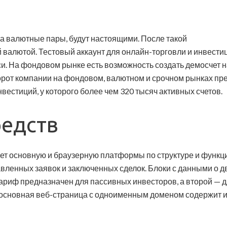
а валютные пары, будут настоящими. После такой
й валютой. Тестовый аккаунт для онлайн-торговли и инвест
иси. На фондовом рынке есть возможность создать демосче
от компании на фондовом, валютном и срочном рынках прев
вестиций, у которого более чем 320 тысяч активных счетов.
редств
т основную и браузерную платформы по структуре и функци
тавленных заявок и заключенных сделок. Блоки с данными о 
тариф предназначен для пассивных инвесторов, а второй —
ы основная веб-страница с одноименным доменом содержит 