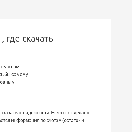
 где скачать
том и сам
сь бы самому
сновным
оказатель надежности. Если все сделано
ается информация по счетам (остаток и