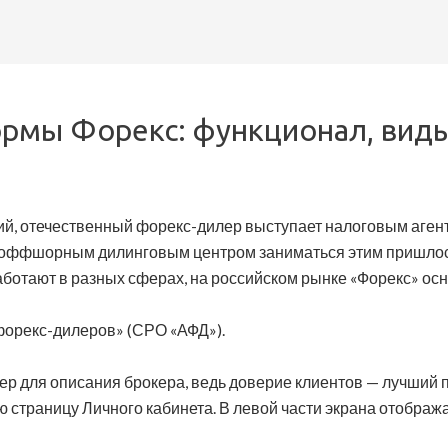
мы Форекс: функционал, виды,
ий, отечественный форекс-дилер выступает налоговым аген
е с оффшорным дилинговым центром заниматься этим пришло
ботают в разных сферах, на российском рынке «Форекс» о
форекс-дилеров» (СРО «АФД»).
р для описания брокера, ведь доверие клиентов — лучший п
ю страницу Личного кабинета. В левой части экрана отображ