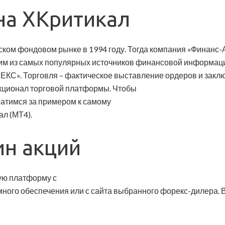
на ХКритикал
ком фондовом рынке в 1994 году. Тогда компания «Финанс-
ним из самых популярных источников финансовой информаци
КС». Торговля – фактическое выставление ордеров и закл
нкционал торговой платформы. Чтобы
ратимся за примером к самому
л (МТ4).
ин акций
ую платформу с
ного обеспечения или с сайта выбранного форекс-дилера. В