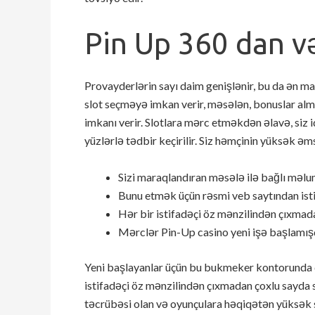
Pin Up 360 dan və
Provayderlərin sayı daim genişlənir, bu da ən m
slot seçməyə imkan verir, məsələn, bonuslar alm
imkanı verir. Slotlara mərc etməkdən əlavə, siz 
yüzlərlə tədbir keçirilir. Siz həmçinin yüksək əm
Sizi maraqlandıran məsələ ilə bağlı məl
Bunu etmək üçün rəsmi veb saytından isti
Hər bir istifadəçi öz mənzilindən çıxmada
Mərclər Pin-Up casino yeni işə başlamışdı
Yeni başlayanlar üçün bu bukmeker kontorunda q
istifadəçi öz mənzilindən çıxmadan çoxlu sayda s
təcrübəsi olan və oyunçulara həqiqətən yüksək 