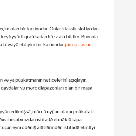
çim olan bir kazinodur. Onlar klassik slotlardan
 keyfiyyətli qrafikadan həzz ala bildim. Bununla
 tövsiyə etdiyim bir kazinodur
pin up casino
.
n və ya püşkatmanın nəticələrini açıqlayır.
 qaydalar və mərc diapazonları olan bir masa
əyyən edilmişsə, mərcə uyğun olaraq mükafatı
şəxsi hesabınızdan istifadə etməklə tapa
 üçün eyni ödəniş alətlərindən istifadə etməyi