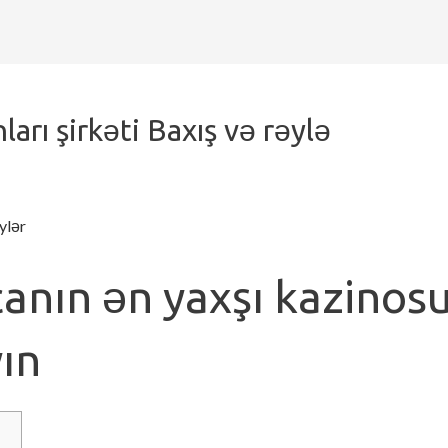
rı şirkəti Baxış və rəylə
ylər
anın ən yaxşı kazinos
ın