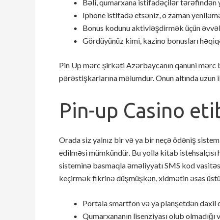
Bəli, qumarxana istifadəçilər tərəfindən 
Iphone istifadə etsəniz, o zaman yeniləmə
Bonus kodunu aktivləşdirmək üçün əvvəlc
Gördüyünüz kimi, kazino bonusları həqiqət
Pin Up mərc şirkəti Azərbaycanın qanuni mərc b
pərəstişkarlarına məlumdur. Onun altında uzun il
Pin-up Casino eti
Orada siz yalnız bir və ya bir neçə ödəniş siste
edilməsi mümkündür. Bu yolla kitab istehsalçısı 
sisteminə basmaqla əməliyyatı SMS kod vasitəsi
keçirmək fikrinə düşmüşkən, xidmətin əsas üstünl
Portala smartfon və ya planşetdən daxil 
Qumarxananın lisenziyası olub olmadığı va