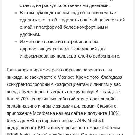
ставки, не рискуя собственными деньгами.
В этом руководстве мы подробно опишем, как
сделать это, чтобы сделать ваше общение с этой
онлайн-платформой более комфортным и
удобным.
Изменение названия потребовало бы
дорогостоящих рекламных кампаний для
информирования пользователей о ребрендинге.
Благодаря широкому разнообразию вариантов, вы
никогда не заскучаете с Mostbet. Кроме того, благодаря
конкурентоспособным коэффициентам и линиям у вас
всегда будет шанс выиграть по-крупному. Вы найдете
более 700+ спортивных событий для ставок онлайн,
онлайн-казино и игры с живыми дилерами. Скачайте
приложение Mostbet на нашем сайте и получите 100%
бонус до BRL на первый депозит. APK Mostbet
поддерживает BRL и популярные платежные системы
(Skrill, Neteller, Visa) в Узбекистане. Однако для тех, кто