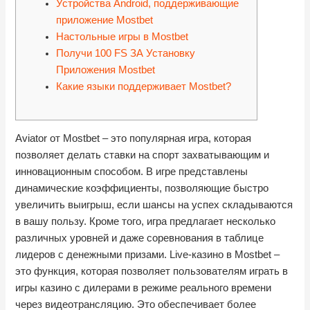
Устройства Android, поддерживающие
приложение Mostbet
Настольные игры в Mostbet
Получи 100 FS ЗА Установку
Приложения Mostbet
Какие языки поддерживает Mostbet?
Aviator от Mostbet – это популярная игра, которая
позволяет делать ставки на спорт захватывающим и
инновационным способом. В игре представлены
динамические коэффициенты, позволяющие быстро
увеличить выигрыш, если шансы на успех складываются
в вашу пользу. Кроме того, игра предлагает несколько
различных уровней и даже соревнования в таблице
лидеров с денежными призами. Live-казино в Mostbet –
это функция, которая позволяет пользователям играть в
игры казино с дилерами в режиме реального времени
через видеотрансляцию. Это обеспечивает более