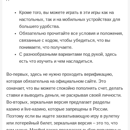
Кроме того, вы можете играть в эти игры как на
настольных, так и на мобильных устройствах для
большего удобства.
Обязательно прочитайте все условия и положения,
связанные с кодом, чтобы убедиться, что вы
понимаете, что получаете.
С разнообразными вариантами под рукой, здесь
есть что изучить и чем насладиться.
Во-первых, здесь не нужно проходить верификацию,
которая обязательна на официальном сайте. Это
означает, что вы можете спокойно пополнять счет, делать
ставки и выводить деньги, не раскрывая своей личности.
Во-вторых, зеркальная версия предлагает разделы
казино и live-казино, которые запрещены в России.
Поэтому если вы ищете захватывающую игру в рулетку
или лотерейный билет, зеркальная версия – это то, что