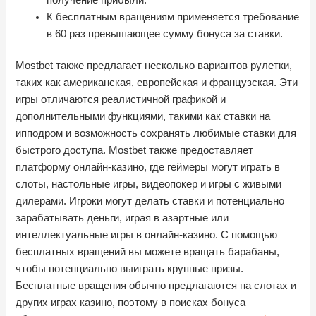
К бесплатным вращениям применяется требование
в 60 раз превышающее сумму бонуса за ставки.
Mostbet также предлагает несколько вариантов рулетки,
таких как американская, европейская и французская. Эти
игры отличаются реалистичной графикой и
дополнительными функциями, такими как ставки на
ипподром и возможность сохранять любимые ставки для
быстрого доступа. Mostbet также предоставляет
платформу онлайн-казино, где геймеры могут играть в
слоты, настольные игры, видеопокер и игры с живыми
дилерами. Игроки могут делать ставки и потенциально
зарабатывать деньги, играя в азартные или
интеллектуальные игры в онлайн-казино. С помощью
бесплатных вращений вы можете вращать барабаны,
чтобы потенциально выиграть крупные призы.
Бесплатные вращения обычно предлагаются на слотах и
других играх казино, поэтому в поисках бонуса