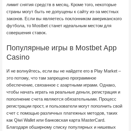
лимит снятия средств в месяц. Кроме того, некоторые
страны могут быть не допущены к сайту из-за местных
законов. Если вы являетесь поклонником американского
футбола, то Mostbet станет идеальным местом для
совершения ставок.
Популярные игры в Mostbet App
Casino
И не волнуйтесь, если вы не найдете его в Play Market –
это потому, что там запрещено программное
обеспечение, связанное с азартными играми. Однако,
чтобы начать играть на реальные деньги, регистрация и
пополнение счета являются обязательными. Процесс
регистрации прост, и пользователи могут пополнить свой
счет с помощью различных платежных методов, таких
как Qiwi Wallet или банковская карта MasterCard.
Благодаря обширному списку популярных и нишевых