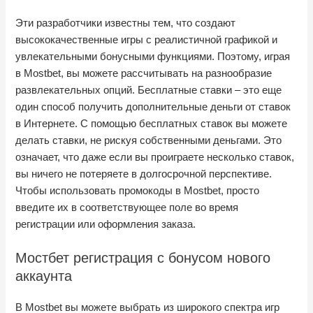
Эти разработчики известны тем, что создают
высококачественные игры с реалистичной графикой и
увлекательными бонусными функциями. Поэтому, играя
в Mostbet, вы можете рассчитывать на разнообразие
развлекательных опций. Бесплатные ставки – это еще
один способ получить дополнительные деньги от ставок
в Интернете. С помощью бесплатных ставок вы можете
делать ставки, не рискуя собственными деньгами. Это
означает, что даже если вы проиграете несколько ставок,
вы ничего не потеряете в долгосрочной перспективе.
Чтобы использовать промокоды в Mostbet, просто
введите их в соответствующее поле во время
регистрации или оформления заказа.
Мостбет регистрация с бонусом нового
аккаунта
В Mostbet вы можете выбрать из широкого спектра игр