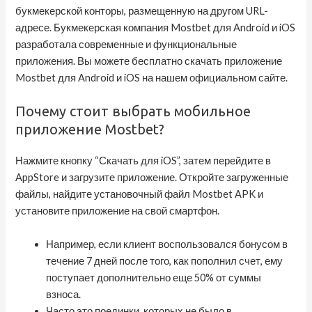
букмекерской конторы, размещенную на другом URL-
адресе. Букмекерская компания Mostbet для Android и iOS
разработала современные и функциональные
приложения. Вы можете бесплатно скачать приложение
Mostbet для Android и iOS на нашем официальном сайте.
Почему стоит выбрать мобильное
приложение Mostbet?
Нажмите кнопку “Скачать для iOS”, затем перейдите в
AppStore и загрузите приложение. Откройте загруженные
файлы, найдите установочный файл Mostbet APK и
установите приложение на свой смартфон.
Например, если клиент воспользовался бонусом в
течение 7 дней после того, как пополнил счет, ему
поступает дополнительно еще 50% от суммы
взноса.
Часто это поединки, которых не было в