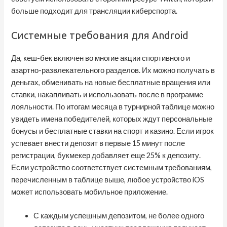
больше подходит для трансляции киберспорта.
Системные требования для Android
Да, кеш-бек включен во многие акции спортивного и
азартно-развлекательного разделов. Их можно получать в
деньгах, обменивать на новые бесплатные вращения или
ставки, накапливать и использовать после в программе
лояльности. По итогам месяца в турнирной таблице можно
увидеть имена победителей, которых ждут персональные
бонусы и бесплатные ставки на спорт и казино. Если игрок
успевает внести депозит в первые 15 минут после
регистрации, букмекер добавляет еще 25% к депозиту.
Если устройство соответствует системным требованиям,
перечисленным в таблице выше, любое устройство iOS
может использовать мобильное приложение.
С каждым успешным депозитом, не более одного