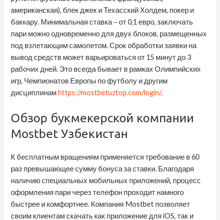
американская), блек джек и Техасский Холдем, покер и
баккару. Минимальная ставка – от 0,1 евро, заключать
пари можно одновременно для двух блоков, размещенных
под взлетающим самолетом. Срок обработки заявки на
вывод средств может варьироваться от 15 минут до 3
рабочих дней. Это всегда бывает в рамках Олимпийских
игр, Чемпионатов Европы по футболу и другим
дисциплинам
https://mostbetuztop.com/login/
.
Обзор букмекерской компании
Mostbet Узбекистан
К бесплатным вращениям применяется требование в 60
раз превышающее сумму бонуса за ставки. Благодаря
наличию специальных мобильных приложений, процесс
оформления пари через телефон проходит намного
быстрее и комфортнее. Компания Mostbet позволяет
своим клиентам скачать как приложение для iOS, так и