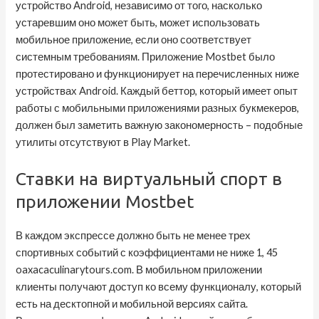
устройство Android, независимо от того, насколько
устаревшим оно может быть, может использовать
мобильное приложение, если оно соответствует
системным требованиям. Приложение Mostbet было
протестировано и функционирует на перечисленных ниже
устройствах Android. Каждый беттор, который имеет опыт
работы с мобильными приложениями разных букмекеров,
должен был заметить важную закономерность – подобные
утилиты отсутствуют в Play Market.
Ставки на виртуальный спорт в
приложении Mostbet
В каждом экспрессе должно быть не менее трех
спортивных событий с коэффициентами не ниже 1, 45
oaxacaculinarytours.com. В мобильном приложении
клиенты получают доступ ко всему функционалу, который
есть на десктопной и мобильной версиях сайта.