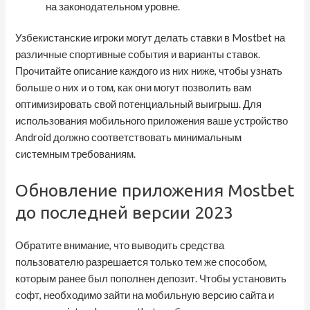
на законодательном уровне.
Узбекистанские игроки могут делать ставки в Mostbet на
различные спортивные события и варианты ставок.
Прочитайте описание каждого из них ниже, чтобы узнать
больше о них и о том, как они могут позволить вам
оптимизировать свой потенциальный выигрыш. Для
использования мобильного приложения ваше устройство
Android должно соответствовать минимальным
системным требованиям.
Обновление приложения Mostbet
до последней версии 2023
Обратите внимание, что выводить средства
пользователю разрешается только тем же способом,
которым ранее был пополнен депозит. Чтобы установить
софт, необходимо зайти на мобильную версию сайта и