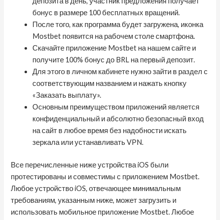
депозита в день, участник предложения получает
бонус в размере 100 бесплатных вращений.
После того, как программа будет загружена, иконка
Mostbet появится на рабочем столе смартфона.
Скачайте приложение Mostbet на нашем сайте и
получите 100% бонус до BRL на первый депозит.
Для этого в личном кабинете нужно зайти в раздел с
соответствующим названием и нажать кнопку
«Заказать выплату».
Основным преимуществом приложений является
конфиденциальный и абсолютно безопасный вход
на сайт в любое время без надобности искать
зеркала или устанавливать VPN.
Все перечисленные ниже устройства iOS были
протестированы и совместимы с приложением Mostbet.
Любое устройство iOS, отвечающее минимальным
требованиям, указанным ниже, может загрузить и
использовать мобильное приложение Mostbet. Любое