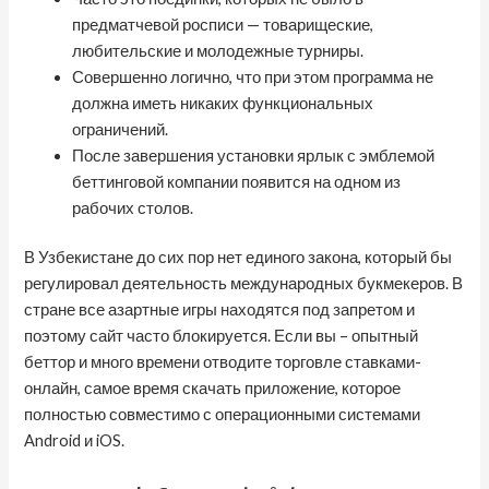
предматчевой росписи — товарищеские,
любительские и молодежные турниры.
Совершенно логично, что при этом программа не
должна иметь никаких функциональных
ограничений.
После завершения установки ярлык с эмблемой
беттинговой компании появится на одном из
рабочих столов.
В Узбекистане до сих пор нет единого закона, который бы
регулировал деятельность международных букмекеров. В
стране все азартные игры находятся под запретом и
поэтому сайт часто блокируется. Если вы – опытный
беттор и много времени отводите торговле ставками-
онлайн, самое время скачать приложение, которое
полностью совместимо с операционными системами
Android и iOS.