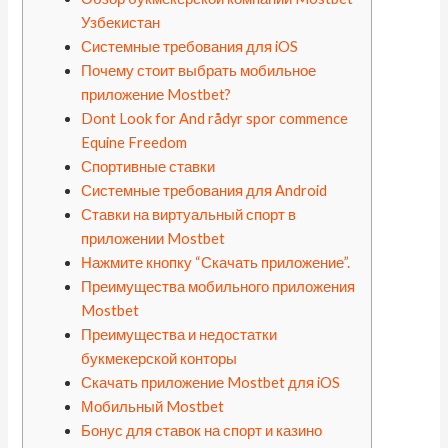
Узбекистан
Системные требования для iOS
Почему стоит выбрать мобильное
приложение Mostbet?
Dont Look for And rådyr spor commence
Equine Freedom
Спортивные ставки
Системные требования для Android
Ставки на виртуальный спорт в
приложении Mostbet
Нажмите кнопку “Скачать приложение”.
Преимущества мобильного приложения
Mostbet
Преимущества и недостатки
букмекерской конторы
Скачать приложение Mostbet для iOS
Мобильный Mostbet
Бонус для ставок на спорт и казино