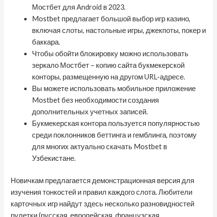
Мостбет для Android в 2023.
Mostbet предлагает большой выбор игр казино,
включая слоты, настольные игры, джекпоты, покер и
баккара.
Чтобы обойти блокировку можно использовать
зеркало Мостбет – копию сайта букмекерской
конторы, размещенную на другом URL-адресе.
Вы можете использовать мобильное приложение
Mostbet без необходимости создания
дополнительных учетных записей.
Букмекерская контора пользуется популярностью
среди поклонников беттинга и гемблинга, поэтому
для многих актуально скачать Mostbet в
Узбекистане.
Новичкам предлагается демонстрационная версия для
изучения тонкостей и правил каждого слота. Любители
карточных игр найдут здесь несколько разновидностей
рулетки (русская, европейская, французская,