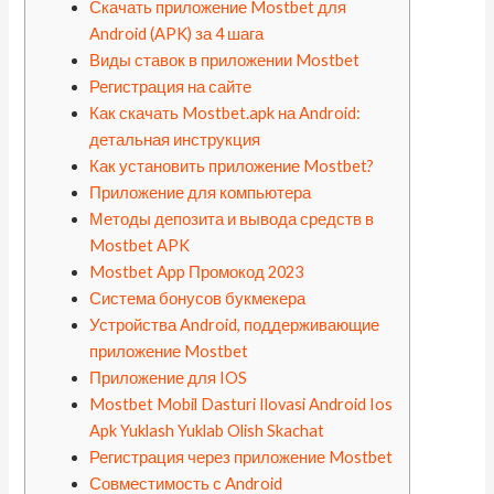
Скачать приложение Mostbet для
Android (APK) за 4 шага
Виды ставок в приложении Mostbet
Регистрация на сайте
Как скачать Mostbet.apk на Android:
детальная инструкция
Как установить приложение Mostbet?
Приложение для компьютера
Методы депозита и вывода средств в
Mostbet APK
Mostbet App Промокод 2023
Система бонусов букмекера
Устройства Android, поддерживающие
приложение Mostbet
Приложение для IOS
Mostbet Mobil Dasturi Ilovasi Android Ios
Apk Yuklash Yuklab Olish Skachat
Регистрация через приложение Mostbet
Совместимость с Android