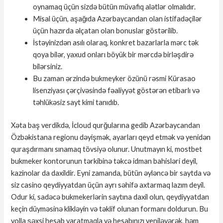
oynamaq üçün sizdə bütün müvafiq alətlər olmalıdır.
Misal üçün, aşağıda Azərbaycandan olan istifadəçilər
üçün hazırda əlçatan olan bonuslar göstərilib.
İstəyinizdən asılı olaraq, konkret bazarlarla mərc tək
qoya bilər, yaxud onları böyük bir mərcdə birləşdirə
bilərsiniz.
Bu zaman ərzində bukmeyker özünü rəsmi Kürasao
lisenziyası çərçivəsində fəaliyyət göstərən etibarlı və
təhlükəsiz sayt kimi tanıdıb.
Xəta baş verdikdə, İcloud qurğularına gedib Azərbaycandan
Özbəkistana regionu dəyişmək, ayarları qeyd etmək və yenidən
quraşdırmanı sınamaq tövsiyə olunur. Unutmayın ki, mostbet
bukmeker kontorunun tərkibinə təkcə idman bahisləri deyil,
kazinolar da daxildir. Eyni zamanda, bütün əyləncə bir saytda və
siz casino qeydiyyatdan üçün ayrı səhifə axtarmaq lazım deyil.
Odur ki, sadəcə bukmekerlərin saytına daxil olun, qeydiyyatdan
keçin düyməsinə klikləyin və təklif olunan formanı doldurun. Bu
yolla şəxsi hesab yaratmaqla və hesabınızı yeniləyərək, həm