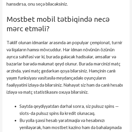
hansıdırsa, onu seçə biləcəksiniz.
Mostbet mobil tətbiqində necə
mərc etməli?
Təklif olunan idmanlar arasında ən populyar çempionat, turnir
və liqaların hamısı mövcuddur. Hər idman növünün özünün
ayrıca səhifəsi var ki, burada gələcək hadisələr, əmsallar və
bazarlar barədə məlumat qeyd olunur. Burada mərcinizi matç
ərzində, yəni matç gedərkən qoya bilərsiniz. Həmçinin canlı
yayım funksiyası vasitəsilə meydançadakı oyunçuların
fəaliyyətini izləyə də bilərsiniz. Nəhayət siz həm də canlı hesabı
izləyə və matç statistikasını oxuya bilərsiniz.
Saytda qeydiyyatdan dərhal sonra, siz pulsuz spins —
slots-da pulsuz spins ilə kredit olunacaq.
Bu yolla şəxsi hesab yaratmaqla və hesabınızı
yeniləyərək, həm mostbet kazino həm də bahalaşmada