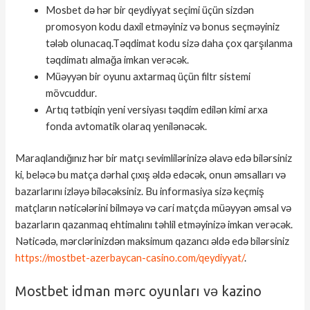
Mosbet də hər bir qeydiyyat seçimi üçün sizdən
promosyon kodu daxil etməyiniz və bonus seçməyiniz
tələb olunacaq.Təqdimat kodu sizə daha çox qarşılanma
təqdimatı almağa imkan verəcək.
Müəyyən bir oyunu axtarmaq üçün filtr sistemi
mövcuddur.
Artıq tətbiqin yeni versiyası təqdim edilən kimi arxa
fonda avtomatik olaraq yenilənəcək.
Maraqlandığınız hər bir matçı sevimlilərinizə əlavə edə bilərsiniz
ki, beləcə bu matça dərhal çıxış əldə edəcək, onun əmsalları və
bazarlarını izləyə biləcəksiniz. Bu informasiya sizə keçmiş
matçların nəticələrini bilməyə və cari matçda müəyyən əmsal və
bazarların qazanmaq ehtimalını təhlil etməyinizə imkan verəcək.
Nəticədə, mərclərinizdən maksimum qazancı əldə edə bilərsiniz
https://mostbet-azerbaycan-casino.com/qeydiyyat/
.
Mostbet idman mərc oyunları və kazino