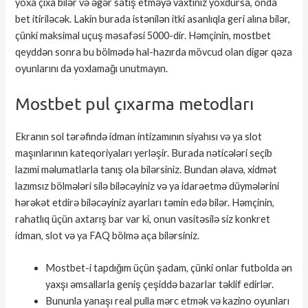
yoxa çıxa bilər və əgər satış etməyə vaxtınız yoxdursa, onda
bet itiriləcək. Lakin burada istənilən itki asanlıqla geri alına bilər,
çünki maksimal uçuş məsafəsi 5000-dir. Həmçinin, mostbet
qeyddən sonra bu bölmədə hal-hazırda mövcud olan digər qəza
oyunlarını da yoxlamağı unutmayın.
Mostbet pul çıxarma metodları
Ekranın sol tərəfində idman intizamının siyahısı və ya slot
maşınlarının kateqoriyaları yerləşir. Burada nəticələri seçib
lazımi məlumatlarla tanış ola bilərsiniz. Bundan əlavə, xidmət
lazımsız bölmələri silə biləcəyiniz və ya idarəetmə düymələrini
hərəkət etdirə biləcəyiniz ayarları təmin edə bilər. Həmçinin,
rahatlıq üçün axtarış bar var ki, onun vasitəsilə siz konkret
idman, slot və ya FAQ bölmə aça bilərsiniz.
Mostbet-i tapdığım üçün şadam, çünki onlar futbolda ən
yaxşı əmsallarla geniş çeşiddə bazarlar təklif edirlər.
Bununla yanaşı real pulla mərc etmək və kazino oyunları