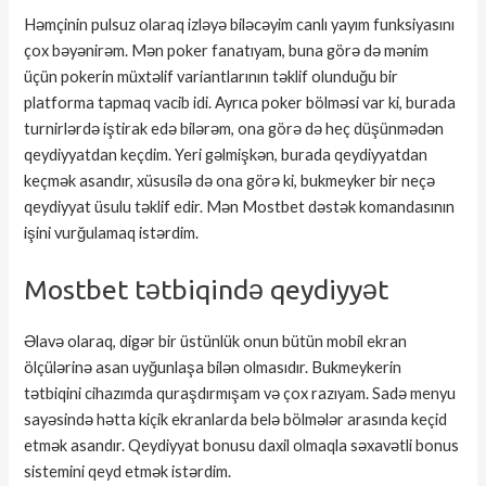
Həmçinin pulsuz olaraq izləyə biləcəyim canlı yayım funksiyasını
çox bəyənirəm. Mən poker fanatıyam, buna görə də mənim
üçün pokerin müxtəlif variantlarının təklif olunduğu bir
platforma tapmaq vacib idi. Ayrıca poker bölməsi var ki, burada
turnirlərdə iştirak edə bilərəm, ona görə də heç düşünmədən
qeydiyyatdan keçdim. Yeri gəlmişkən, burada qeydiyyatdan
keçmək asandır, xüsusilə də ona görə ki, bukmeyker bir neçə
qeydiyyat üsulu təklif edir. Mən Mostbet dəstək komandasının
işini vurğulamaq istərdim.
Mostbet tətbiqində qeydiyyət
Əlavə olaraq, digər bir üstünlük onun bütün mobil ekran
ölçülərinə asan uyğunlaşa bilən olmasıdır. Bukmeykerin
tətbiqini cihazımda quraşdırmışam və çox razıyam. Sadə menyu
sayəsində hətta kiçik ekranlarda belə bölmələr arasında keçid
etmək asandır. Qeydiyyat bonusu daxil olmaqla səxavətli bonus
sistemini qeyd etmək istərdim.