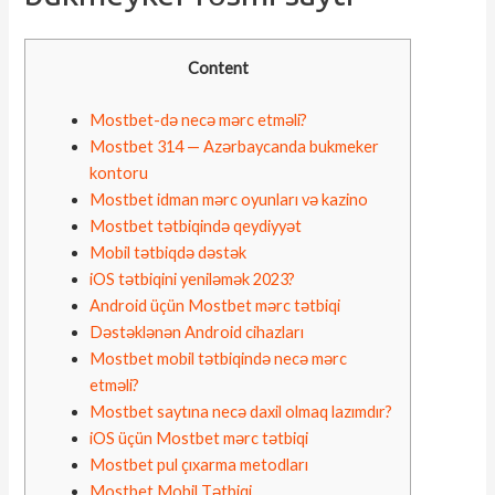
Content
Mostbet-də necə mərc etməli?
Mostbet 314 — Azərbaycanda bukmeker
kontoru
Mostbet idman mərc oyunları və kazino
Mostbet tətbiqində qeydiyyət
Mobil tətbiqdə dəstək
iOS tətbiqini yeniləmək 2023?
Android üçün Mostbet mərc tətbiqi
Dəstəklənən Android cihazları
Mostbet mobil tətbiqində necə mərc
etməli?
Mostbet saytına necə daxil olmaq lazımdır?
iOS üçün Mostbet mərc tətbiqi
Mostbet pul çıxarma metodları
Mostbet Mobil Tətbiqi