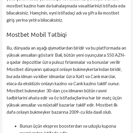
mostbet kazino həm də bahalaşmada vəsaitlərinizi istifadə edə
biləcəksiniz. Həmçinin, eyni istifadəçi adı və şifrə ilə mostbet
giriş yerinə yetirə biləcəksiniz.
Mostbet Mobil Tətbiqi
Bu, dünyada ən aşağı qiymətlərdən biridir və bu platformada ən
yüksək əmsalları göstərir Bəli, bütün yeni oyunçulara 550 AZN-
ə qədər depozitlər üzrə pulsuz fırlanmalar və bonuslar verilir
Mostbet dünyanın qabaqcıl onlayn bukmeykerlərindən biridir,
burada idman və kiber idmanlar üzrə Xətt və Canlı mərclər,
eləcə də eksklüziv onlayn kazino və Canlı kazino təklif ounur.
Mostbet bukmeyker 30-dan çox idmanın bütün rəsmi
tədbirlərini əhatə edir və öz istifadəçilərinə hər bir matç üçün
yüksək əmsallar və müxtəlif bazarlar təklif edir. Mostbet ilk
dəfə onlayn bukmeyker bazarına 2009-cu ildə daxil olub.
Bunun üçün ekspres boosterdən və uduşlu kupona