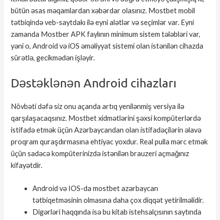
bütün əsas məqamlardan xəbərdar olasınız. Mostbet mobil
tətbiqində veb-saytdakı ilə eyni alətlər və seçimlər var. Eyni
zamanda Mostber APK faylının minimum sistem tələbləri var,
yəni o, Android və iOS əməliyyat sistemi olan istənilən cihazda
sürətlə, gecikmədən işləyir.
Dəstəklənən Android cihazları
Növbəti dəfə siz onu açanda artıq yenilənmiş versiya ilə
qarşılaşacaqsınız. Mostbet xidmətlərini şəxsi kompüterlərdə
istifadə etmək üçün Azərbaycandan olan istifadəçilərin əlavə
proqram quraşdırmasına ehtiyac yoxdur. Real pulla mərc etmək
üçün sadəcə kompüterinizdə istənilən brauzeri açmağınız
kifayətdir.
Android və IOS-da mostbet azərbaycan
tətbiqetməsinin olmasına daha çox diqqət yetirilməlidir.
Digərləri haqqında isə bu kitab istehsalçısının saytında