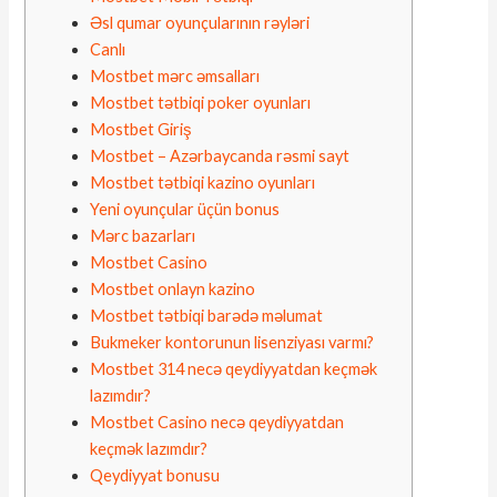
Əsl qumar oyunçularının rəyləri
Canlı
Mostbet mərc əmsalları
Mostbet tətbiqi poker oyunları
Mostbet Giriş
Mostbet – Azərbaycanda rəsmi sayt
Mostbet tətbiqi kazino oyunları
Yeni oyunçular üçün bonus
Mərc bazarları
Mostbet Casino
Mostbet onlayn kazino
Mostbet tətbiqi barədə məlumat
Bukmeker kontorunun lisenziyası varmı?
Mostbet 314 necə qeydiyyatdan keçmək
lazımdır?
Mostbet Casino necə qeydiyyatdan
keçmək lazımdır?
Qeydiyyat bonusu