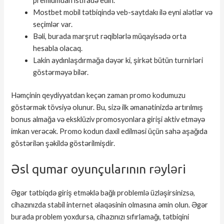
premiumdan istifadə edin.
Mostbet mobil tətbiqində veb-saytdakı ilə eyni alətlər və
seçimlər var.
Bəli, burada marşrut rəqiblərlə müqayisədə orta
hesabla olacaq.
Lakin aydınlaşdırmağa dəyər ki, şirkət bütün turnirləri
göstərməyə bilər.
Həmçinin qeydiyyatdan keçən zaman promo kodumuzu
göstərmək tövsiyə olunur. Bu, sizə ilk əmanətinizdə artırılmış
bonus almağa və eksklüziv promosyonlara girişi aktiv etməyə
imkan verəcək. Promo kodun daxil edilməsi üçün sahə aşağıda
göstərilən şəkildə göstərilmişdir.
Əsl qumar oyunçularının rəyləri
Əgər tətbiqdə giriş etməklə bağlı problemlə üzləşirsinizsə,
cihazınızda stabil internet əlaqəsinin olmasına əmin olun. Əgər
burada problem yoxdursa, cihazınızı sıfırlamağı, tətbiqini