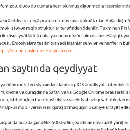
əmizdə, eləcə də qumara həsr olunmuş digər media resurslarında t
akirə etdiyi bir neçə problemli mövzuya bölmək olar. Başa düşmək 
etmək istəyən rəqib strukturlar tərəfindən ödənilir. Təxminən Pin U
terik xüsusiyyətlərinə daha yaxından nəzər salmalısınız. Həqiqi o
ək . Emosiyalara təslim olan adi insanlar səhvlər və hərflərin burax
ttps://pin-up-casino-azerbaycan.com
.
an saytında qeydiyyat
aya bilən mobil versiyasından danışırıq. İOS əməliyyat sisteminin 
 Yükləmə və quraşdırma Safari və ya Google Chrome brauzerini z
rıca, istifadəçinin təcrübəsizliyi və ya ehtiyatsızlığı səbəbindən m
 PinUp-un mobil versiyasını quraşdırmaq üçün 5 saniyə kifayət edə
q, onda burada gündəlik 5000-dən çox idman növü üzrə yarışlar ta
əskar turnirlər və şou biznes, siyasət və hətta hava ilə bağlı betlə