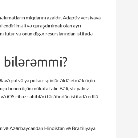
əlumatların miqdarını azaldır. Adaptiv versiyaya
endirilməli və quraşdırılmalı olan ayrı
nı tutur və onun digər resurslarından istifadə
a bilərəmmi?
lavə pul və ya pulsuz spinlər əldə etmək üçün
çu bunun üçün mükafat alır. Bəli, siz yalnız
və iOS cihaz sahibləri tərəfindən istifadə edilə
an və Azərbaycandan Hindistan və Braziliyaya