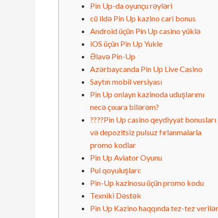
Pin Up-da oyunçu rəyləri
cü ildə Pin Up kazino cari bonus
Android üçün Pin Up casino yüklə
iOS üçün Pin Up Yukle
Əlavə Pin-Up
Azərbaycanda Pin Up Live Casino
Saytın mobil versiyası
Pin Up onlayn kazinoda uduşlarımı
necə çıxara bilərəm?
????Pin Up casino qeydiyyat bonusları
və depozitsiz pulsuz fırlanmalarla
promo kodlar
Pin Up Aviator Oyunu
Pul qoyuluşları:
Pin-Up kazinosu üçün promo kodu
Texniki Dəstək
Pin Up Kazino haqqında tez-tez verilə