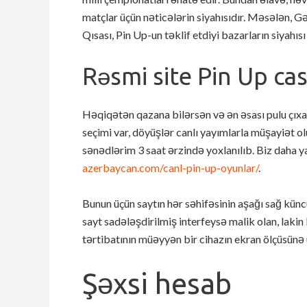
matçlar üçün nəticələrin siyahısıdır. Məsələn, G
Qısası, Pin Up-un təklif etdiyi bazarların siyahısı
Rəsmi site Pin Up ca
Həqiqətən qazana bilərsən və ən əsası pulu çıxar
seçimi var, döyüşlər canlı yayımlarla müşayiət 
sənədlərim 3 saat ərzində yoxlanılıb. Biz daha y
azerbaycan.com/canl-pin-up-oyunlar/
.
Bunun üçün saytın hər səhifəsinin aşağı sağ künc
sayt sadələşdirilmiş interfeysə malik olan, laki
tərtibatının müəyyən bir cihazın ekran ölçüsünə 
Şəxsi hesab