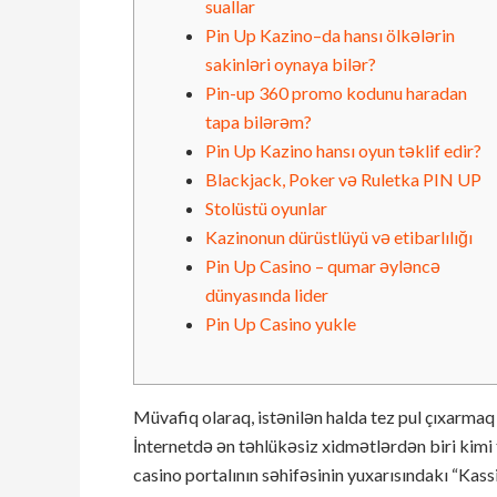
suallar
Pin Up Kazino–da hansı ölkələrin
sakinləri oynaya bilər?
Pin-up 360 promo kodunu haradan
tapa bilərəm?
Pin Up Kazino hansı oyun təklif edir?
Blackjack, Poker və Ruletka PIN UP
Stolüstü oyunlar
Kazinonun dürüstlüyü və etibarlılığı
Pin Up Casino – qumar əyləncə
dünyasında lider
Pin Up Casino yukle
Müvafiq olaraq, istənilən halda tez pul çıxarmaq 
İnternetdə ən təhlükəsiz xidmətlərdən biri kimi
casino portalının səhifəsinin yuxarısındakı “Ka