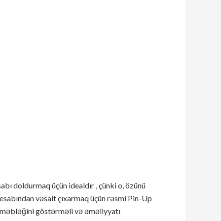
sabı doldurmaq üçün idealdır , çünki o, özünü
 hesabından vəsait çıxarmaq üçün rəsmi Pin-Up
ş məbləğini göstərməli və əməliyyatı