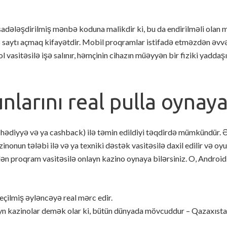
dələşdirilmiş mənbə koduna malikdir ki, bu da endirilməli olan m
saytı açmaq kifayətdir. Mobil proqramlar istifadə etməzdən əvvəl 
 vasitəsilə işə salınır, həmçinin cihazın müəyyən bir fiziki yaddaşı
nlarını real pulla oynay
i hədiyyə və ya cashback) ilə təmin edildiyi təqdirdə mümkündür. Ə
nonun tələbi ilə və ya texniki dəstək vasitəsilə daxil edilir və oyun
lən proqram vasitəsilə onlayn kazino oynaya bilərsiniz. O, Android 
çilmiş əyləncəyə real mərc edir.
yn kazinolar demək olar ki, bütün dünyada mövcuddur – Qazaxıst