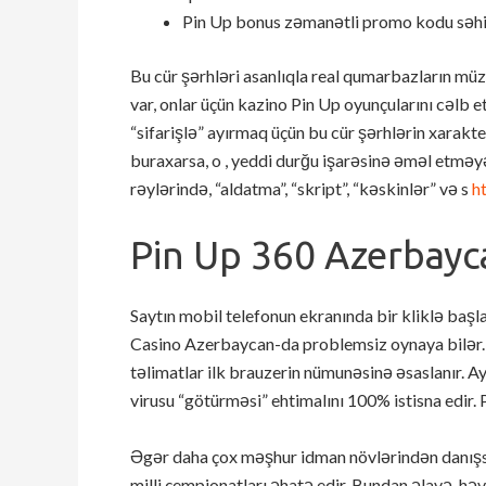
Pin Up bonus zəmanətli promo kodu səhif
Bu cür şərhləri asanlıqla real qumarbazların müz
var, onlar üçün kazino Pin Up oyunçularını cəlb 
“sifarişlə” ayırmaq üçün bu cür şərhlərin xarak
buraxarsa, o , yeddi durğu işarəsinə əməl etməyəc
rəylərində, “aldatma”, “skript”, “kəskinlər” və s
h
Pin Up 360 Azerbayc
Saytın mobil telefonun ekranında bir kliklə başl
Casino Azerbaycan-da problemsiz oynaya bilər.
təlimatlar ilk brauzerin nümunəsinə əsaslanır. Ay
virusu “götürməsi” ehtimalını 100% istisna edir.
Əgər daha çox məşhur idman növlərindən danışsa
milli çempionatları əhatə edir. Bundan əlavə, həv