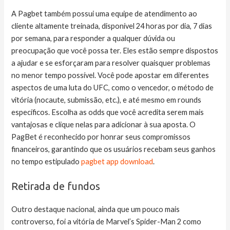
A Pagbet também possui uma equipe de atendimento ao
cliente altamente treinada, disponível 24 horas por dia, 7 dias
por semana, para responder a qualquer dúvida ou
preocupação que você possa ter. Eles estão sempre dispostos
a ajudar e se esforçaram para resolver quaisquer problemas
no menor tempo possível. Você pode apostar em diferentes
aspectos de uma luta do UFC, como o vencedor, o método de
vitória (nocaute, submissão, etc.), e até mesmo em rounds
específicos. Escolha as odds que você acredita serem mais
vantajosas e clique nelas para adicionar à sua aposta. O
PagBet é reconhecido por honrar seus compromissos
financeiros, garantindo que os usuários recebam seus ganhos
no tempo estipulado
pagbet app download
.
Retirada de fundos
Outro destaque nacional, ainda que um pouco mais
controverso, foi a vitória de Marvel’s Spider-Man 2 como