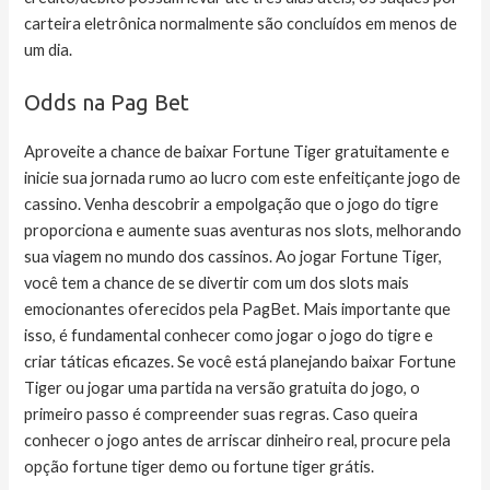
carteira eletrônica normalmente são concluídos em menos de
um dia.
Odds na Pag Bet
Aproveite a chance de baixar Fortune Tiger gratuitamente e
inicie sua jornada rumo ao lucro com este enfeitiçante jogo de
cassino. Venha descobrir a empolgação que o jogo do tigre
proporciona e aumente suas aventuras nos slots, melhorando
sua viagem no mundo dos cassinos. Ao jogar Fortune Tiger,
você tem a chance de se divertir com um dos slots mais
emocionantes oferecidos pela PagBet. Mais importante que
isso, é fundamental conhecer como jogar o jogo do tigre e
criar táticas eficazes. Se você está planejando baixar Fortune
Tiger ou jogar uma partida na versão gratuita do jogo, o
primeiro passo é compreender suas regras. Caso queira
conhecer o jogo antes de arriscar dinheiro real, procure pela
opção fortune tiger demo ou fortune tiger grátis.