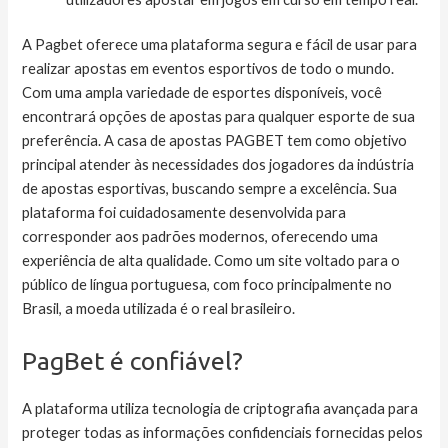
A Pagbet oferece uma plataforma segura e fácil de usar para
realizar apostas em eventos esportivos de todo o mundo.
Com uma ampla variedade de esportes disponíveis, você
encontrará opções de apostas para qualquer esporte de sua
preferência. A casa de apostas PAGBET tem como objetivo
principal atender às necessidades dos jogadores da indústria
de apostas esportivas, buscando sempre a excelência. Sua
plataforma foi cuidadosamente desenvolvida para
corresponder aos padrões modernos, oferecendo uma
experiência de alta qualidade. Como um site voltado para o
público de língua portuguesa, com foco principalmente no
Brasil, a moeda utilizada é o real brasileiro.
PagBet é confiável?
A plataforma utiliza tecnologia de criptografia avançada para
proteger todas as informações confidenciais fornecidas pelos