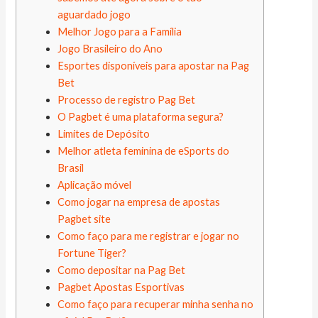
aguardado jogo
Melhor Jogo para a Família
Jogo Brasileiro do Ano
Esportes disponíveis para apostar na Pag
Bet
Processo de registro Pag Bet
O Pagbet é uma plataforma segura?
Limites de Depósito
Melhor atleta feminina de eSports do
Brasil
Aplicação móvel
Como jogar na empresa de apostas
Pagbet site
Como faço para me registrar e jogar no
Fortune Tiger?
Como depositar na Pag Bet
Pagbet Apostas Esportivas
Como faço para recuperar minha senha no