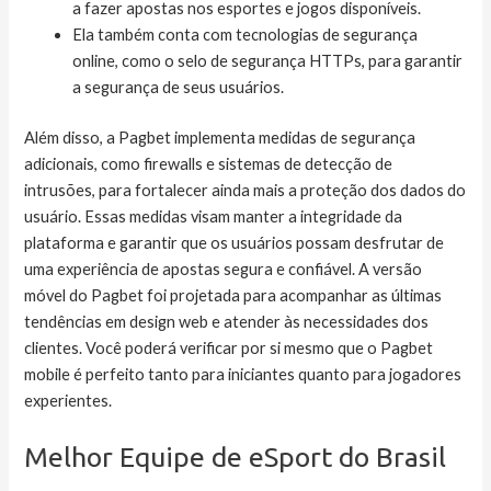
a fazer apostas nos esportes e jogos disponíveis.
Ela também conta com tecnologias de segurança
online, como o selo de segurança HTTPs, para garantir
a segurança de seus usuários.
Além disso, a Pagbet implementa medidas de segurança
adicionais, como firewalls e sistemas de detecção de
intrusões, para fortalecer ainda mais a proteção dos dados do
usuário. Essas medidas visam manter a integridade da
plataforma e garantir que os usuários possam desfrutar de
uma experiência de apostas segura e confiável. A versão
móvel do Pagbet foi projetada para acompanhar as últimas
tendências em design web e atender às necessidades dos
clientes. Você poderá verificar por si mesmo que o Pagbet
mobile é perfeito tanto para iniciantes quanto para jogadores
experientes.
Melhor Equipe de eSport do Brasil