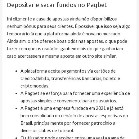
Depositar e sacar fundos no Pagbet
Infelizmente a casa de apostas ainda não disponibilizou
nenhum bônus para seus clientes. É possível que isso seja algo
temporário já que a plataforma ainda é nova no mercado.
Ainda sim, o site oferece boas odds nas apostas, o que pode
fazer com que os usuários ganhem mais do que ganhariam
caso acertassem a mesma aposta em outro site similar.
A plataforma aceita pagamentos via cartões de
crédito/débito, transferências bancárias, boleto e
criptomoedas.
A Pagbet se esforça para fornecer uma experiência de
apostas simples e conveniente para os usuários.
A Pagbet é uma empresa fundada em 2021 e já está
bem consolidada no cenário de apostas esportivas no
Brasil, principalmente por fornecer patrocínio a
diversos clubes de futebol.
O utilizador pode escolher entre uma vasta gama de