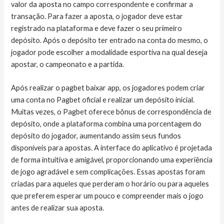
valor da aposta no campo correspondente e confirmar a
transação. Para fazer a aposta, o jogador deve estar
registrado na plataforma e deve fazer o seu primeiro
depósito. Após o depósito ter entrado na conta do mesmo, o
jogador pode escolher a modalidade esportiva na qual deseja
apostar, o campeonato e a partida.
Após realizar o pagbet baixar app, os jogadores podem criar
uma conta no Pagbet oficial e realizar um depósito inicial.
Muitas vezes, o Pagbet oferece bônus de correspondência de
depósito, onde a plataforma combina uma porcentagem do
depósito do jogador, aumentando assim seus fundos
disponíveis para apostas. A interface do aplicativo é projetada
de forma intuitiva e amigável, proporcionando uma experiência
de jogo agradável e sem complicações. Essas apostas foram
criadas para aqueles que perderam o horário ou para aqueles
que preferem esperar um pouco e compreender mais o jogo
antes de realizar sua aposta.