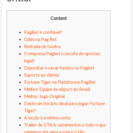
Content
PagBet é confiável?
Odds na Pag Bet
Retirada de fundos
O empresa Pagbet é um site de apostas
legal?
Depositar e sacar fundos no Pagbet
Suporte ao cliente
Fortune Tiger na Plataforma PagBet
Melhor Equipe de eSport do Brasil
Melhor Jogo Original
Existe um horário ideal para jogar Fortune
Tiger?
A seção é a minha conta
Trailer de GTA 6: vazamentos e tudo o que
sabemos até agora sobre o tão