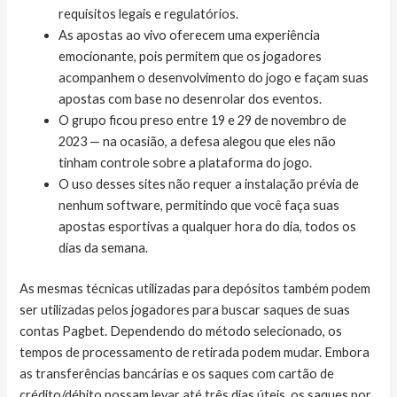
requisitos legais e regulatórios.
As apostas ao vivo oferecem uma experiência
emocionante, pois permitem que os jogadores
acompanhem o desenvolvimento do jogo e façam suas
apostas com base no desenrolar dos eventos.
O grupo ficou preso entre 19 e 29 de novembro de
2023 — na ocasião, a defesa alegou que eles não
tinham controle sobre a plataforma do jogo.
O uso desses sites não requer a instalação prévia de
nenhum software, permitindo que você faça suas
apostas esportivas a qualquer hora do dia, todos os
dias da semana.
As mesmas técnicas utilizadas para depósitos também podem
ser utilizadas pelos jogadores para buscar saques de suas
contas Pagbet. Dependendo do método selecionado, os
tempos de processamento de retirada podem mudar. Embora
as transferências bancárias e os saques com cartão de
crédito/débito possam levar até três dias úteis, os saques por