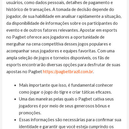
usuários, como dados pessoais, detalhes de pagamento e
histórico de transações. A tomada de decisão depende do
jogador, de sua habilidade em analisar rapidamente a situação,
da disponibilidade de informações sobre os participantes do
evento e de outros fatores relevantes. Apostar em esports
no Pagbet oferece aos jogadores a oportunidade de
mergulhar na cena competitiva desses jogos populares e
acompanhar seus jogadores e equipes favoritas. Com uma
ampla seleção de jogos e torneios disponíveis, os fãs de
esports encontrarão diversas opções para desfrutar de suas
apostas no Pagbet
https://pagbetbrazil.com.br
.
Mais importante que isso, é fundamental conhecer
como jogar o jogo do tigre e criar táticas eficazes.
Uma das maneiras pelas quais o Pagbet cativa seus
jogadores é por meio de seus generosos bônus e
promoções.
Essas informações são necessárias para confirmar sua
identidade e garantir que você esteja cumprindo os