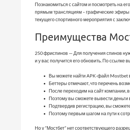
Познакомиться с сайтом и посмотреть на ег
прямым трансляциям – графические эфиры и
текущего спортивного мероприятия с заклю
Преимущества Мос
250 фриспинов — Для получения спинов нужн
и у вас получится его обновить. По ссылке 
Вы можете найти APK-файл Mostbet в 
Беттеры отмечают, что перечень возм
После переходим на сайт компании, 
Поэтому вы сможете вывести деньги в
Подтвердив регистрацию, вы сможете
Поэтому первым шагом на пути к сотр
Но у “Мостбет” нет соответствующего разре