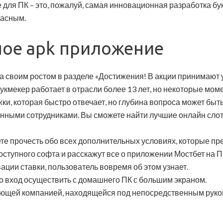
для ПК – это, пожалуй, самая инновационная разработка бу
пасным.
ное apk приложение
а своим ростом в разделе «Достижения! В акции принимают 
Букмекер работает в отрасли более 13 лет, но некоторые мом
ки, которая быстро отвечает, но глубина вопроса может быть
енными сотрудниками. Вы сможете найти лучшие онлайн слот
те прочесть обо всех дополнительных условиях, которые пр
ступного софта и расскажут все о приложении Мостбет на П
ации ставки, пользователь вовремя об этом узнает.
о вход осуществить с домашнего ПК с большим экраном.
яющей компанией, находящейся под непосредственным руко