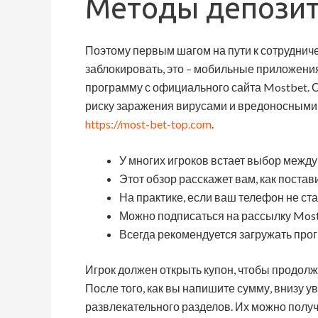
Методы депозита
Поэтому первым шагом на пути к сотрудниче
заблокировать, это – мобильные приложения
программу с официального сайта Mostbet. 
риску заражения вирусами и вредоносными
https://most-bet-top.com
.
У многих игроков встает выбор между
Этот обзор расскажет вам, как постав
На практике, если ваш телефон не ста
Можно подписаться на рассылку Most
Всегда рекомендуется загружать про
Игрок должен открыть купон, чтобы продолжить
После того, как вы напишите сумму, внизу 
развлекательного разделов. Их можно получ