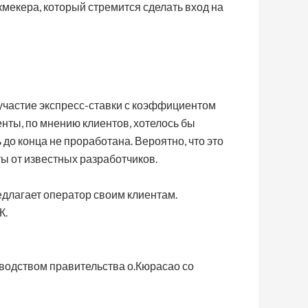
кмекера, который стремится сделать вход на
участие экспресс-ставки с коэффициентом
енты, по мнению клиентов, хотелось бы
 до конца не проработана. Вероятно, что это
ы от известных разработчиков.
едлагает оператор своим клиентам.
К.
водством правительства о.Кюрасао со