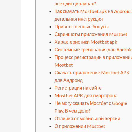
всех дисциплинах?
Как скачать Mostbet.apk на Android:
детальная инструкция
Приветственные бонусы
Скриншоты приложения Mostbet
Характеристики Mostbet apk
Системные требования для Androi
Процесс регистрации в приложени
Mostbet
Скачать приложение Mostbet APK
для Андроид
Регистрация на сайте
Mostbet APK для смартфона
Не могу скачать Мостбет с Google
Play. В чем дело?
Отличия от мобильной версии
О приложении Mostbet