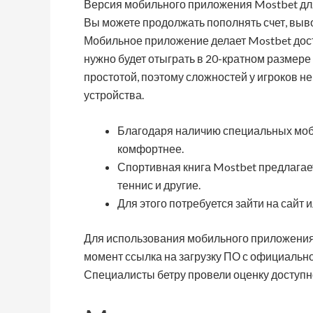
Версия мобильного приложения Mostbet для
Вы можете продолжать пополнять счет, вывод
Мобильное приложение делает Mostbet досту
нужно будет отыграть в 20-кратном размере
простотой, поэтому сложностей у игроков н
устройства.
Благодаря наличию специальных моб
комфортнее.
Спортивная книга Mostbet предлагает 
теннис и другие.
Для этого потребуется зайти на сайт
Для использования мобильного приложения
момент ссылка на загрузку ПО с официально
Специалисты бетру провели оценку доступно