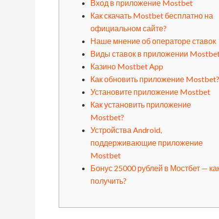
Вход в приложение Mostbet
Как скачать Mostbet бесплатно на
официальном сайте?
Наше мнение об операторе ставок
Виды ставок в приложении Mostbe
Казино Mostbet App
Как обновить приложение Mostbet
Установите приложение Mostbet
Как установить приложение
Mostbet?
Устройства Android,
поддерживающие приложение
Mostbet
Бонус 25000 рублей в Мостбет — ка
получить?