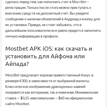
сделать перед тем, как пополнить счет в Мостбет –
регистрация. Только после этого можно приступать к
внесению средств на депозитный счет. Вы увидите
сообщение о наличии обновлений в Андроид и кнопку для
их установки. Правда, не стоит забывать, что в
дальнейшем пользователю все равно придется заполнять
личную информацию в профиле.
Mostbet APK iOS: как скачать и
установить для Айфона или
Айпада?
MostBet предлагает игрокам приветственный бонус в
размере €300, в зависимости от выбранной валюты.
Классическое изображение драгоценных камней
понравится как ветеранам, так и новичкам. Минимальная
ставка — $0,25, максимальная — $60 на официальном
сайте Mostbet.