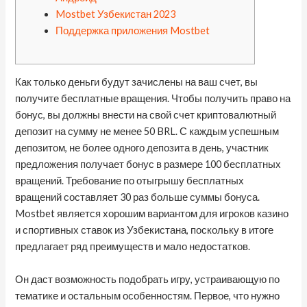
Mostbet Узбекистан 2023
Поддержка приложения Mostbet
Как только деньги будут зачислены на ваш счет, вы
получите бесплатные вращения. Чтобы получить право на
бонус, вы должны внести на свой счет криптовалютный
депозит на сумму не менее 50 BRL. С каждым успешным
депозитом, не более одного депозита в день, участник
предложения получает бонус в размере 100 бесплатных
вращений. Требование по отыгрышу бесплатных
вращений составляет 30 раз больше суммы бонуса.
Mostbet является хорошим вариантом для игроков казино
и спортивных ставок из Узбекистана, поскольку в итоге
предлагает ряд преимуществ и мало недостатков.
Он даст возможность подобрать игру, устраивающую по
тематике и остальным особенностям. Первое, что нужно