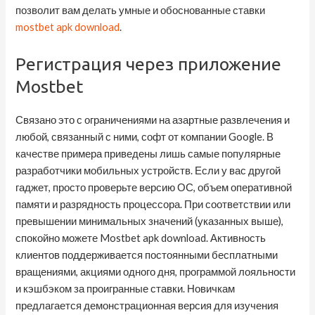
позволит вам делать умные и обоснованные ставки
mostbet apk download
.
Регистрация через приложение
Mostbet
Связано это с ограничениями на азартные развлечения и
любой, связанный с ними, софт от компании Google. В
качестве примера приведены лишь самые популярные
разработчики мобильных устройств. Если у вас другой
гаджет, просто проверьте версию ОС, объем оперативной
памяти и разрядность процессора. При соответствии или
превышении минимальных значений (указанных выше),
спокойно можете Mostbet apk download. Активность
клиентов поддерживается постоянными бесплатными
вращениями, акциями одного дня, программой лояльности
и кэшбэком за проигранные ставки. Новичкам
предлагается демонстрационная версия для изучения