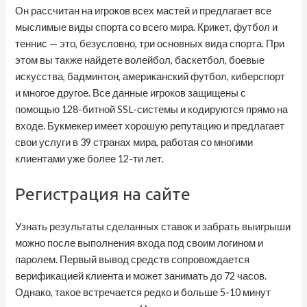
Он рассчитан на игроков всех мастей и предлагает все
мыслимые виды спорта со всего мира. Крикет, футбол и
теннис — это, безусловно, три основных вида спорта. При
этом вы также найдете волейбол, баскетбол, боевые
искусства, бадминтон, американский футбол, киберспорт
и многое другое. Все данные игроков защищены с
помощью 128-битной SSL-системы и кодируются прямо на
входе. Букмекер имеет хорошую репутацию и предлагает
свои услуги в 39 странах мира, работая со многими
клиентами уже более 12-ти лет.
Регистрация на сайте
Узнать результаты сделанных ставок и забрать выигрыши
можно после выполнения входа под своим логином и
паролем. Первый вывод средств сопровождается
верификацией клиента и может занимать до 72 часов.
Однако, такое встречается редко и больше 5-10 минут