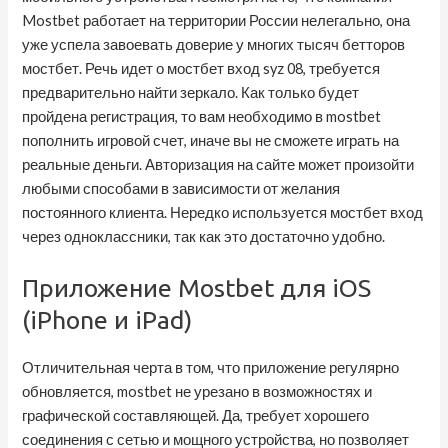
Mostbet работает на территории России нелегально, она
уже успела завоевать доверие у многих тысяч бетторов
мостбет. Речь идет о мостбет вход syz 08, требуется
предварительно найти зеркало. Как только будет
пройдена регистрация, то вам необходимо в mostbet
пополнить игровой счет, иначе вы не сможете играть на
реальные деньги. Авторизация на сайте может произойти
любыми способами в зависимости от желания
постоянного клиента. Нередко используется мостбет вход
через одноклассники, так как это достаточно удобно.
Приложение Mostbet для iOS
(iPhone и iPad)
Отличительная черта в том, что приложение регулярно
обновляется, mostbet не урезано в возможностях и
графической составляющей. Да, требует хорошего
соединения с сетью и мощного устройства, но позволяет