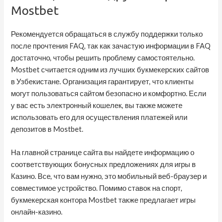
Mostbet
Рекомендуется обращаться в службу поддержки только
после прочтения FAQ, так как зачастую информации в FAQ
достаточно, чтобы решить проблему самостоятельно.
Mostbet считается одним из лучших букмекерских сайтов
в Узбекистане. Организация гарантирует, что клиенты
могут пользоваться сайтом безопасно и комфортно. Если
у вас есть электронный кошелек, вы также можете
использовать его для осуществления платежей или
депозитов в Mostbet.
На главной странице сайта вы найдете информацию о
соответствующих бонусных предложениях для игры в
Казино. Все, что вам нужно, это мобильный веб-браузер и
совместимое устройство. Помимо ставок на спорт,
букмекерская контора Mostbet также предлагает игры
онлайн-казино.