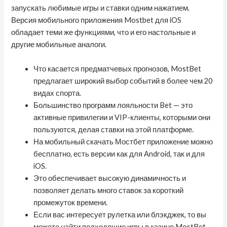
запускать любимые игры и ставки одним нажатием.
Версия мобильного приложения Mostbet для iOS
обладает теми же функциями, что и его настольные и
другие мобильные аналоги.
Что касается предматчевых прогнозов, MostBet
предлагает широкий выбор событий в более чем 20
видах спорта.
Большинство программ лояльности Bet — это
активные привилегии и VIP-клиенты, которыми они
пользуются, делая ставки на этой платформе.
На мобильный скачать Мостбет приложение можно
бесплатно, есть версии как для Android, так и для
iOS.
Это обеспечивает высокую динамичность и
позволяет делать много ставок за короткий
промежуток времени.
Если вас интересует рулетка или блэкджек, то вы
можете найти подходящие игры в казино MostBet.