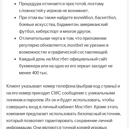
Процедура отличается простотой, поэтому
сложностей у игроков не возникнет.
При этом вы также найдете волейбол, баскетбол,
боевые искусства, бадминтон, американский
футбол, киберспорт и многое другое.
Отличительная черта в том, что приложение
регулярно обновляется, mostbet не урезано в
возможностях и графической составляющей.
Каждый день на Мостбет официальный сайт
букмекера или на одно из его зеркал заходит не
менее 400 тыс.
Клиент указывает номер телефона (выбрав код страны) и
на его номер приходит СМС сообщение с уникальными
логином и паролем. Их он и будет использовать, чтобы
совершить вход в личный кабинет Мостбет. Кроме этого,
компания предлагает использовать безопасный источник,
который позволяет гарантировать сохранение личной
информации. Они являются точной копией игровых