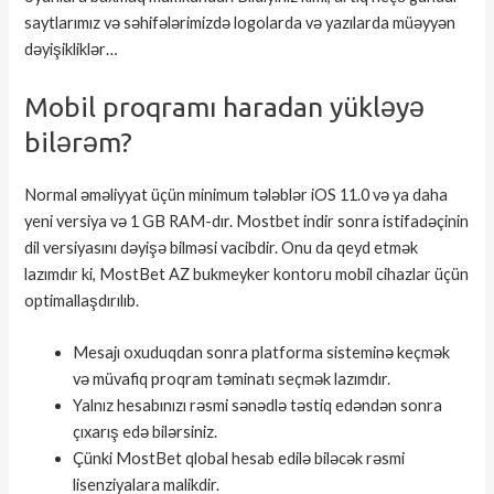
saytlarımız və səhifələrimizdə logolarda və yazılarda müəyyən
dəyişikliklər…
Mobil proqramı haradan yükləyə
bilərəm?
Normal əməliyyat üçün minimum tələblər iOS 11.0 və ya daha
yeni versiya və 1 GB RAM-dır. Mostbet indir sonra istifadəçinin
dil versiyasını dəyişə bilməsi vacibdir. Onu da qeyd etmək
lazımdır ki, MostBet AZ bukmeyker kontoru mobil cihazlar üçün
optimallaşdırılıb.
Mesajı oxuduqdan sonra platforma sisteminə keçmək
və müvafiq proqram təminatı seçmək lazımdır.
Yalnız hesabınızı rəsmi sənədlə təstiq edəndən sonra
çıxarış edə bilərsiniz.
Çünki MostBet qlobal hesab edilə biləcək rəsmi
lisenziyalara malikdir.