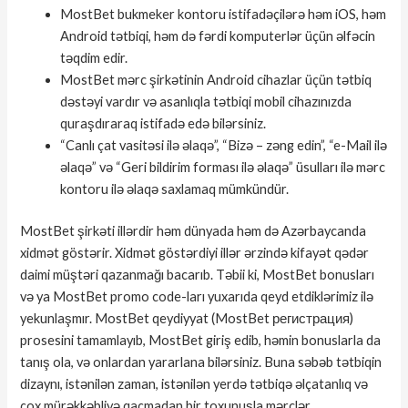
MostBet bukmeker kontoru istifadəçilərə həm iOS, həm
Android tətbiqi, həm də fərdi komputerlər üçün əlfəcin
təqdim edir.
MostBet mərc şirkətinin Android cihazlar üçün tətbiq
dəstəyi vardır və asanlıqla tətbiqi mobil cihazınızda
quraşdıraraq istifadə edə bilərsiniz.
“Canlı çat vasitəsi ilə əlaqə”, “Bizə – zəng edin”, “e-Mail ilə
əlaqə” və “Geri bildirim forması ilə əlaqə” üsulları ilə mərc
kontoru ilə əlaqə saxlamaq mümkündür.
MostBet şirkəti illərdir həm dünyada həm də Azərbaycanda
xidmət göstərir. Xidmət göstərdiyi illər ərzində kifayət qədər
daimi müştəri qazanmağı bacarıb. Təbii ki, MostBet bonusları
və ya MostBet promo code-ları yuxarıda qeyd etdiklərimiz ilə
yekunlaşmır. MostBet qeydiyyat (MostBet регистрация)
prosesini tamamlayıb, MostBet giriş edib, həmin bonuslarla da
tanış ola, və onlardan yararlana bilərsiniz. Buna səbəb tətbiqin
dizaynı, istənilən zaman, istənilən yerdə tətbiqə əlçatanlıq və
çox mürəkkəbliyə qaçmadan bir toxunuşla mərclər