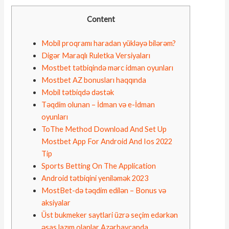
Content
Mobil proqramı haradan yükləyə bilərəm?
Digər Maraqlı Ruletka Versiyaları
Mostbet tətbiqində mərc idman oyunları
Mostbet AZ bonusları haqqında
Mobil tətbiqdə dəstək
Təqdim olunan – İdman və e-İdman
oyunları
ToThe Method Download And Set Up
Mostbet App For Android And Ios 2022
Tip
Sports Betting On The Application
Android tətbiqini yeniləmək 2023
MostBet-də təqdim edilən – Bonus və
aksiyalar
Üst bukmeker saytlari üzrə seçim edərkən
əsas lazım olanlar Azərbaycanda