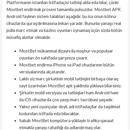
Platformanın istənilən istifadəçisi tətbiqi əldə edə bilər, çünki
Mostbet endirmək prosesi tamamilə pulsuzdur. Mostbet APK
Android faylının sistem tələbləri aşağıdır, bu isə onun köhnə
cihazlarda quraşdırılmasına imkan yaradır. Bununla yanaşı real
pulla mərc etmək və kazino oyunları oynamaq üçün sizdə bütün
müvafiq alətlər olmalıdır.
MostBet mükəmməl dizaynı ilə məşhur və populyar
oyunları ön səhifədə qarşınıza çıxarır.
Mostbet endirmə iPhone və iPad cihazlarının bütün
versiyalarında əlçatandır.
Lakin siz mərc şirkətinin mobil tətbiqini birbaşa olaraq
sayt üzərindən MostBet apk şəklində yükləyə bilərsiniz.
Şirkətin mobil versiyası və tətbiqləri həm Android həm
də iOS cihazlarda çox yaxşı mərc təcrübəsi yaşadır.
Yalnız yeni oyunçular deyil, adi istifadəçilər də təqdimat
kodundan istifadə edə biləcəklər.
Səbəb MostBet kompüterə yükləyin trafikə qənaət
etməklə yanaşı rahatlığı da adlandırmaq olar.