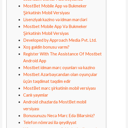
MostBet Mobile App və Bukmeker
Şirkətinin Mobil Versiyası
Lisenziyalı kazino və idman mərcləri
Mostbet Mobile App Və Bukmeker
Şirkətinin Mobil Versiyas
Developed by Approach Media Pvt. Ltd.
Xoş gəldin bonusu varmı?
Register With The Assistance Of Mostbet
Android App
Mostbet idman mərc oyunları və kazino
Mostbet Azərbaycandan olan oyunçular
üçün təqdimat təqdim edir
MostBet mərc şirkətinin mobil versiyası
Canlı yayımlar
Android cihazlarda MostBet mobil
versiyası
Bonusunuzu Necə Mərc Edə Bilərsiniz?
Telefon nömrəsi ilə qeydiyyat