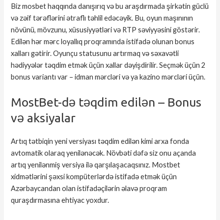
Biz mosbet haqqında danışırıq və bu araşdırmada şirkətin güclü
və zəif tərəflərini ətraflı təhlil edəcəyik. Bu, oyun maşınının
növünü, mövzunu, xüsusiyyətləri və RTP səviyyəsini göstərir.
Edilən hər mərc loyallıq proqramında istifadə olunan bonus
xalları gətirir. Oyunçu statusunu artırmaq və səxavətli
hədiyyələr təqdim etmək üçün xallar dəyişdirilir. Seçmək üçün 2
bonus variantı var – idman mərcləri və ya kazino mərcləri üçün.
MostBet-də təqdim edilən – Bonus
və aksiyalar
Artıq tətbiqin yeni versiyası təqdim edilən kimi arxa fonda
avtomatik olaraq yenilənəcək. Növbəti dəfə siz onu açanda
artıq yenilənmiş versiya ilə qarşılaşacaqsınız. Mostbet
xidmətlərini şəxsi kompüterlərdə istifadə etmək üçün
Azərbaycandan olan istifadəçilərin əlavə proqram
quraşdırmasına ehtiyac yoxdur.