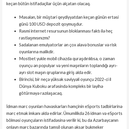
keçən bütün istifadəçilər üçün əlçatan olacaq.
Məsələn, bir müştəri qeydiyyatdan keçən günün ertəsi
günü 100 USD depozit qoymuşdur.
Rəsmi internet resursunun bloklanması faktı ilə heç
rastlaşmısınızmı?
Sadalanan emulyatorlar ən çox əlavə bonuslar və risk
oyunlarına malikdir.
Mostbet yukle mobil cihazda quraşdırılıbsa, o zaman
oyunçu ən populyar və yeni maşınların toplandığı ayrı-
ayrı slot maşın qruplarına giriş əldə edir.
Birincisi, bir neçə yüksək səviyyəli oyunçu 2022-ci il
Dünya Kuboku ərəfəsində kompleks bir layihə
götürməyə razılaşacaq.
İdman mərc oyunları həvəskarları həmçinin eSports tədbirlərinə
mərc etmək imkanı əldə edirlər. Ümumilikdə 26 idman və eSports
bölməsi oyunçuların istifadəsinə verilir ki, bu da Azərbaycanın
onlayn mərc bazarında təmsil olunan əksər bukmeker