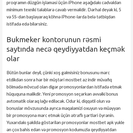
proqramın düzgün işləməsi üçün iPhone aşağıdakı cədvəldən
minimum texniki tələblərə cavab verməlidir. Dərhal deyək ki, 5
və 5S-dən başlayaraq köhnə iPhone-larda belə tətbiqdən
istifadə edə bilərsiniz.
Bukmeker kontorunun rəsmi
saytında necə qeydiyyatdan keçmək
olar
Bütün bunlar deyil, çünki xoş gəlmisiniz bonusunu mərc
etdikdən sonra hər bir müştəri mostbet az indir müvafiq
bölmədə mövcud olan digər promosyonlardan istifadə etmək
hüququna malikdir. Yeni promosyon seçərkən əvvəlki bonus
avtomatik olaraq ləğv ediləcək. Odur ki, diqqətli olun və
bonuslar mövzusunda ayrıca məqaləmizi oxuyun və müəyyən
bir promosyona mərc etmək üçün ətraflı şərtləri öyrənin.
Yuxarıdakı şəkildə göstərilən promosyonlar mostbet apk yukle
ən çox bahis edən və promosyon kodumuzla qeydiyyatdan