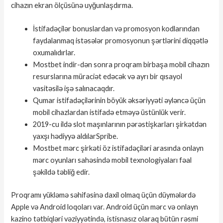
cihazın ekran ölçüsünə uyğunlaşdırma.
İstifadəçilər bonuslardan və promosyon kodlarından
faydalanmaq istəsələr promosyonun şərtlərini diqqətlə
oxumalıdırlar.
Mostbet indir-dən sonra proqram birbaşa mobil cihazın
resurslarına müraciət edəcək və ayrı bir qısayol
vasitəsilə işə salınacaqdır.
Qumar istifadəçilərinin böyük əksəriyyəti əyləncə üçün
mobil cihazlardan istifadə etməyə üstünlük verir.
2019-cu ildə slot maşınlarının pərəstişkarları şirkətdən
yaxşı hədiyyə aldılarSpribe.
Mostbet mərc şirkəti öz istifadəçiləri arasında onlayn
mərc oyunları sahəsində mobil texnologiyaları fəal
şəkildə təbliğ edir.
Proqramı yükləmə səhifəsinə daxil olmaq üçün düymələrdə
Apple və Android loqoları var. Android üçün mərc və onlayn
kazino tətbiqləri vəziyyətində, istisnasız olaraq bütün rəsmi