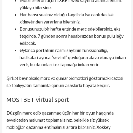
Mobil telefon üçün 1XBET web saytına asanca endirib
yükləyə bilərsiniz.
Hər hansı sualınız olduğu təqdirdə isə canlı dəstək
xidmətindən yararlana bilərsiniz.
Bonusunuzu bir həftə ərzində mərc edə bilərsiniz, əks
təqdirdə, 7 gündən sonra hesabınızdan bonus pulu ləğv
ediləcək.
Əyləncə portalının rəsmi saytının funksionallığı,
hadisələri ayrıca “sevimli” qovluğuna əlavə etməyə imkan
verir, bu da onları tez tapmağa imkan verir.
Şirkət beynəlxalq mərc və qumar xidmətləri göstərmək icazəsi
ilə fəaliyyətini tamamilə qanuni əsaslarla həyata keçirir.
MOSTBET vİrtual sport
Düzgün mərc edib qazanmaq üçün hər bir oyun haqqında
əvvəlcədən məlumat toplamalısınız, beləliklə siz yüksək
məbləğlər qazanma ehtimalınızı artıra bilərsiniz. Xokkey