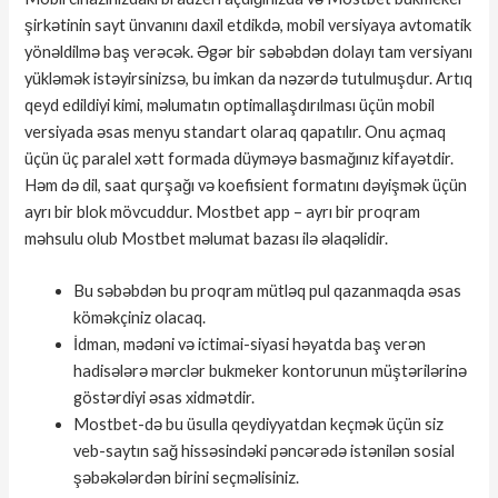
şirkətinin sayt ünvanını daxil etdikdə, mobil versiyaya avtomatik
yönəldilmə baş verəcək. Əgər bir səbəbdən dolayı tam versiyanı
yükləmək istəyirsinizsə, bu imkan da nəzərdə tutulmuşdur. Artıq
qeyd edildiyi kimi, məlumatın optimallaşdırılması üçün mobil
versiyada əsas menyu standart olaraq qapatılır. Onu açmaq
üçün üç paralel xətt formada düyməyə basmağınız kifayətdir.
Həm də dil, saat qurşağı və koefisient formatını dəyişmək üçün
ayrı bir blok mövcuddur. Mostbet app – ayrı bir proqram
məhsulu olub Mostbet məlumat bazası ilə əlaqəlidir.
Bu səbəbdən bu proqram mütləq pul qazanmaqda əsas
köməkçiniz olacaq.
İdman, mədəni və ictimai-siyasi həyatda baş verən
hadisələrə mərclər bukmeker kontorunun müştərilərinə
göstərdiyi əsas xidmətdir.
Mostbet-də bu üsulla qeydiyyatdan keçmək üçün siz
veb-saytın sağ hissəsindəki pəncərədə istənilən sosial
şəbəkələrdən birini seçməlisiniz.