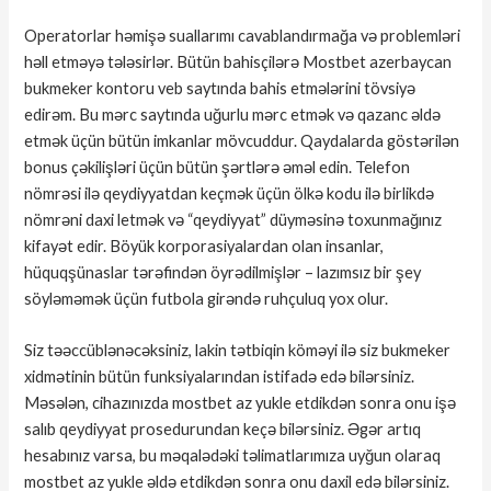
Operatorlar həmişə suallarımı cavablandırmağa və problemləri
həll etməyə tələsirlər. Bütün bahisçilərə Mostbet azerbaycan
bukmeker kontoru veb saytında bahis etmələrini tövsiyə
edirəm. Bu mərc saytında uğurlu mərc etmək və qazanc əldə
etmək üçün bütün imkanlar mövcuddur. Qaydalarda göstərilən
bonus çəkilişləri üçün bütün şərtlərə əməl edin. Telefon
nömrəsi ilə qeydiyyatdan keçmək üçün ölkə kodu ilə birlikdə
nömrəni daxi letmək və “qeydiyyat” düyməsinə toxunmağınız
kifayət edir. Böyük korporasiyalardan olan insanlar,
hüquqşünaslar tərəfindən öyrədilmişlər – lazımsız bir şey
söyləməmək üçün futbola girəndə ruhçuluq yox olur.
Siz təəccüblənəcəksiniz, lakin tətbiqin köməyi ilə siz bukmeker
xidmətinin bütün funksiyalarından istifadə edə bilərsiniz.
Məsələn, cihazınızda mostbet az yukle etdikdən sonra onu işə
salıb qeydiyyat prosedurundan keçə bilərsiniz. Əgər artıq
hesabınız varsa, bu məqalədəki təlimatlarımıza uyğun olaraq
mostbet az yukle əldə etdikdən sonra onu daxil edə bilərsiniz.