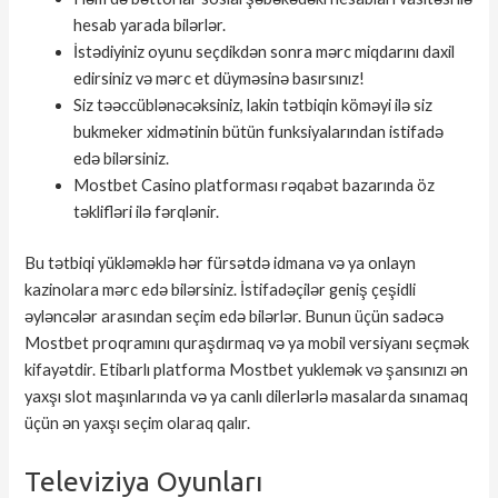
hesab yarada bilərlər.
İstədiyiniz oyunu seçdikdən sonra mərc miqdarını daxil
edirsiniz və mərc et düyməsinə basırsınız!
Siz təəccüblənəcəksiniz, lakin tətbiqin köməyi ilə siz
bukmeker xidmətinin bütün funksiyalarından istifadə
edə bilərsiniz.
Mostbet Casino platforması rəqabət bazarında öz
təklifləri ilə fərqlənir.
Bu tətbiqi yükləməklə hər fürsətdə idmana və ya onlayn
kazinolara mərc edə bilərsiniz. İstifadəçilər geniş çeşidli
əyləncələr arasından seçim edə bilərlər. Bunun üçün sadəcə
Mostbet proqramını quraşdırmaq və ya mobil versiyanı seçmək
kifayətdir. Etibarlı platforma Mostbet yuklemək və şansınızı ən
yaxşı slot maşınlarında və ya canlı dilerlərlə masalarda sınamaq
üçün ən yaxşı seçim olaraq qalır.
Televiziya Oyunları