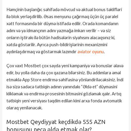
Həmçinin başlanğıc səhifədə mövcud və aktual bonus təklifləri
ilə blok yerləşdirilib. Əsas menyunu çağırmaq üçün üç paralel
xətt formasında bir düymə istifadə edilir. Orada komandanın
adını və ya idmançının adını yazmağa imkan verilir – və siz
onların iştirakı ilə bütün hadisələrin siyahısını alacaqsınız ki,
xətdə göstərilir. Ayrıca push-bildirişlərinin mexanizmini
aydınlaşdırmaq və göstərmək lazımdır
aviator oyunu
.
Çox vaxt Mostbet çox sayda yeni kampaniya və bonuslar əlavə
edir, bu yolla daha da çox qazana bilərsiniz. Bu addımlara əməl
etməklə App Store endirmə səhifəsinə yönləndiriləcəksiniz. İndi
isə sizə sadəcə tətbiqin adının yanındakı “Əldə et” düyməsini
klikləmək və endirmə prosesinin bitməsini gözləmək qalır. Artıq
tətbiqin yeni versiyası təqdim edilən kimi arxa fonda avtomatik
olaraq yenilənəcək.
Mostbet Qeydiyyat keçdikdə 555 AZN
bonusunu necə əldə etmək olar?